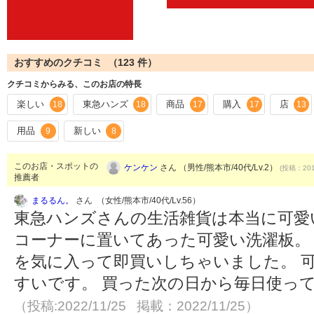
おすすめのクチコミ （
123
件）
クチコミからみる、このお店の特長
楽しい
東急ハンズ
商品
購入
店
18
18
17
17
13
用品
新しい
9
8
このお店・スポットの
ケンケン
さん （男性/熊本市/40代/Lv.2）
(投稿：201
推薦者
まるるん。
さん （女性/熊本市/40代/Lv.56）
東急ハンズさんの生活雑貨は本当に可愛
コーナーに置いてあった可愛い洗濯板。 
を気に入って即買いしちゃいました。 
すいです。 買った次の日から毎日使っ
（投稿:2022/11/25 掲載：2022/11/25）