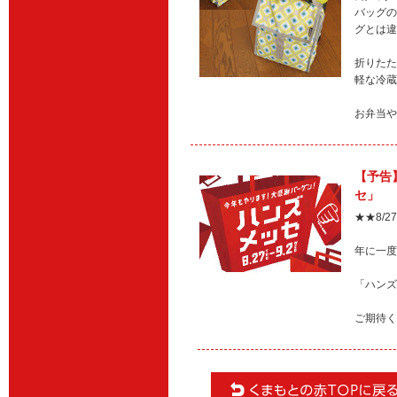
バッグの
グとは違
折りたた
軽な冷蔵
お弁当や
【予告
セ」
★★8/
年に一度
「ハンズ
ご期待く