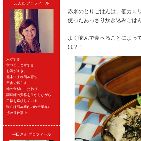
ふんた プロフィール
赤米のとりごはんは、低カロ
使ったあっさり炊き込みごはん
よく噛んで食べることによっ
は？！
人がすき、
食べることがすき、
お酒がすき。
熊本生まれ熊本育ち、
田舎で暮らす。
地の食材にこだわり、
調理師の資格を生かしながら
口福を追求している。
現在は熊本市内の飲食業界に
携わり仕事中。
平田さん プロフィール