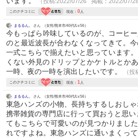
います。
（投稿:2022/07/26 掲載：2022/07/2
0
このクチコミに
現在：
人
まるるん。
さん （女性/熊本市/40代/Lv.56）
今もっぱら吟味しているのが、コーヒー
のと最近波長が合わなくなってきて。今
一式こちらで揃えたいと思っています
くない外見のドリップとかケトルとか
一時、夜の一時を演出したいです。
（投稿
1
このクチコミに
現在：
人
まるるん。
さん （女性/熊本市/40代/Lv.56）
東急ハンズの小物、長持ちするしおしゃ
携帯雑貨の専門店に行って買おうと思い
てもこちらで可愛いのが見つかりました
れですよね。東急ハンズに通いまくって