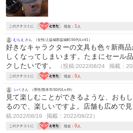
1
このクチコミに
現在：
人
むらえ
さん （女性/上益城郡益城町/30代/Lv.91）
好きなキャラクターの文具も色々新商品
しくなってしまいます。たまにセール
クしたいです。
（投稿:2022/08/24 掲載：202
0
このクチコミに
現在：
人
シバ
さん （男性/熊本市/30代/Lv.49）
見て楽しむことができるような、おもし
るので、楽しいですよ。店舗も広めで
稿:2022/08/19 掲載：2022/08/22）
0
このクチコミに
現在：
人