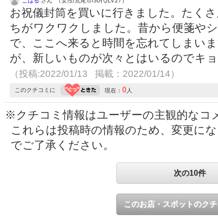
こはる
さん （女性/荒尾市/30代/Lv.27）
お祝儀封筒を買いに行きました。たくさ
ちがワクワクしました。昔から便箋やシ
で、ここへ来ると時間を忘れてしまいま
が、新しいものが次々とはいるのでキョ
（投稿:2022/01/13 掲載：2022/01/14）
0
このクチコミに
現在：
人
※クチコミ情報はユーザーの主観的なコ
これらは投稿時の情報のため、変更に
でご了承ください。
次の10件
このお店・スポットのクチ