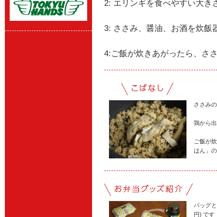
2: エリンギを食べやすい大
3: ささみ、醤油、お酒を炊
4:ご飯が炊きあがったら、さ
ささみの
鶏から出
ご飯が炊
はん」の
バッグと
円) です