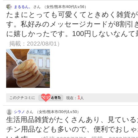
まるるん。
さん （女性/熊本市/40代/Lv.56）
たまにとっても可愛くてときめく雑貨が
す。私好みのメッセージカードが8割引
に嬉しかったです。100円しないなん
掲載：2022/08/01）
1
このクチコミに
現在：
人
シラノ
さん （女性/熊本市/30代/Lv.50）
生活用品雑貨がたくさんあり、見ている
チン用品なども多いので、便利でおしゃ