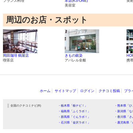
フランス料理
本店(KS-ONE)
美
美容室
周辺のお店・スポット
岡田珈琲 鶴屋店
きもの銀染
HO
喫茶店
アパレル全般
携帯
ホーム
サイトマップ
ログイン
クチコミ投稿
プラ
全国のクチコミナビ(R)
・栃木県「栃ナビ！」
・熊本県「ひ
・福島県「ふくラボ！」
・新潟県「な
・群馬県「ぐんラボ！」
・香川県「さ
・石川県「金沢ラボ！」
・鹿児島県「