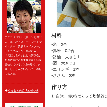
材料
アデコベジフル代表、Jr.野菜ソ
ムリエ、Jr.アスリートフードマ
•米 2合
イスター、美肌食マイスター、
•赤米 0.2合
くまもとふるさと食の名人、
「笑顔の食卓」はじめ講演会、
•醤油 大さじ1
料理教室などお手軽美味しいを
•酒 大さじ1
発信している。3児の母でもあ
•エリンギ 1本
り、しょうがないなハニーの母
でもある。
•ささみ 2枚
作り方
◆
くまもとの赤 Facebook
1: 白米、赤米は洗って炊飯