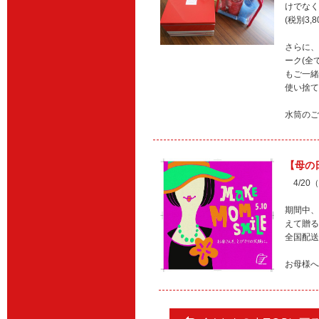
けでなく
(税別3,8
さらに、
ーク(全
もご一緒
使い捨て
水筒のご
【母の
4/20
期間中、
えて贈る
全国配送
お母様へ