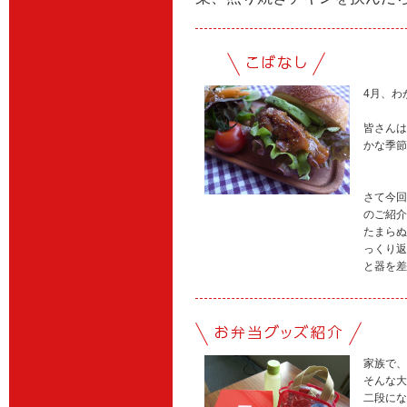
4月、わ
皆さんは
かな季節
さて今回
のご紹介
たまらぬ
っくり返
と器を差
家族で、
そんな大
二段にな