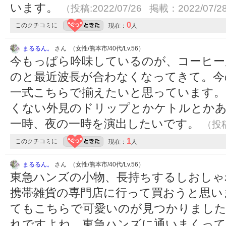
います。
（投稿:2022/07/26 掲載：2022/07/2
0
このクチコミに
現在：
人
まるるん。
さん （女性/熊本市/40代/Lv.56）
今もっぱら吟味しているのが、コーヒー
のと最近波長が合わなくなってきて。今
一式こちらで揃えたいと思っています
くない外見のドリップとかケトルとか
一時、夜の一時を演出したいです。
（投稿
1
このクチコミに
現在：
人
まるるん。
さん （女性/熊本市/40代/Lv.56）
東急ハンズの小物、長持ちするしおしゃ
携帯雑貨の専門店に行って買おうと思い
てもこちらで可愛いのが見つかりました
れですよね。東急ハンズに通いまくって