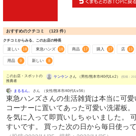
おすすめのクチコミ （
123
件）
クチコミからみる、このお店の特長
楽しい
東急ハンズ
商品
購入
店
18
18
17
17
13
用品
新しい
9
8
このお店・スポットの
ケンケン
さん （男性/熊本市/40代/Lv.2）
(投稿：201
推薦者
まるるん。
さん （女性/熊本市/40代/Lv.56）
東急ハンズさんの生活雑貨は本当に可愛
コーナーに置いてあった可愛い洗濯板。 
を気に入って即買いしちゃいました。 
すいです。 買った次の日から毎日使っ