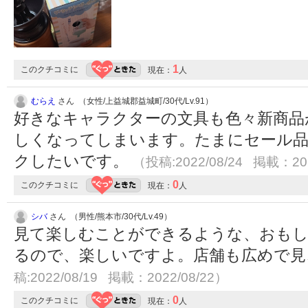
1
このクチコミに
現在：
人
むらえ
さん （女性/上益城郡益城町/30代/Lv.91）
好きなキャラクターの文具も色々新商品
しくなってしまいます。たまにセール
クしたいです。
（投稿:2022/08/24 掲載：202
0
このクチコミに
現在：
人
シバ
さん （男性/熊本市/30代/Lv.49）
見て楽しむことができるような、おもし
るので、楽しいですよ。店舗も広めで
稿:2022/08/19 掲載：2022/08/22）
0
このクチコミに
現在：
人