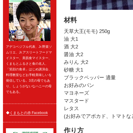
材料
天草大王(モモ) 250g
油 大1
酒 大2
アデコベジフル代表、Jr.野菜ソ
ムリエ、Jr.アスリートフードマ
醤油 大2
イスター、美肌食マイスター、
みりん 大2
くまもとふるさと食の名人、
砂糖 大1
「笑顔の食卓」はじめ講演会、
料理教室などお手軽美味しいを
ブラックペッパー 適量
発信している。3児の母でもあ
お好みのパン
り、しょうがないなハニーの母
でもある。
マヨネーズ
マスタード
レタス
◆
くまもとの赤 Facebook
(お好みでアボカド、トマトな
作り方