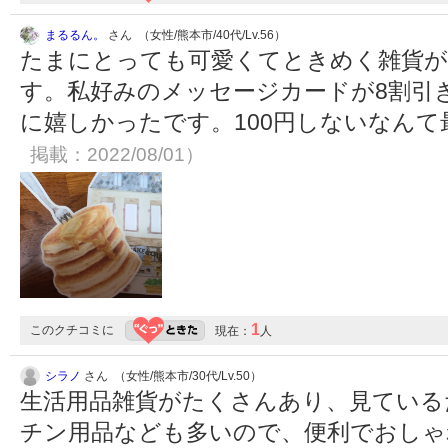
まるるん。
さん （女性/熊本市/40代/Lv.56）
たまにとっても可愛くてときめく雑貨が
す。私好みのメッセージカードが8割引
に嬉しかったです。100円しないなん
掲載：2022/08/01）
1
このクチコミに
現在：
人
シラノ
さん （女性/熊本市/30代/Lv.50）
生活用品雑貨がたくさんあり、見ている
チン用品なども多いので、便利でおしゃ