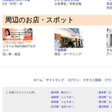
CD・DVD・本
お食事処・和食全般
本店
美
周辺のお店・スポット
ソラーレYouTubeアカデ
千歳農園
き
ミー
園芸・ガーデニング
ア
習い事・教室
ホーム
サイトマップ
ログイン
クチコミ投稿
プラ
全国のクチコミナビ(R)
・栃木県「栃ナビ！」
・熊本県「ひ
・福島県「ふくラボ！」
・新潟県「な
・群馬県「ぐんラボ！」
・香川県「さ
・石川県「金沢ラボ！」
・鹿児島県「