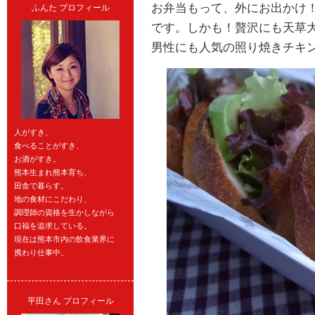
お弁当もって、外にお出かけ
ふんた プロフィール
です。しかも！贅沢にも天草
男性にも人気の照り焼きチキ
人がすき、
食べることがすき、
お酒がすき。
熊本生まれ熊本育ち、
田舎で暮らす。
地の食材にこだわり、
調理師の資格を生かしながら
口福を追求している。
現在は熊本市内の飲食業界に
携わり仕事中。
平田さん プロフィール