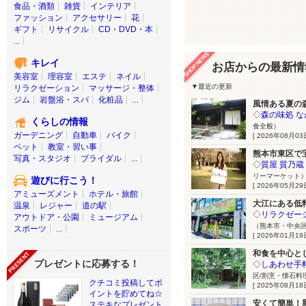
食品・酒類
雑貨
インテリア
ファッション
アクセサリー
花
ギフト
リサイクル
CD・DVD・本
...
キレイ
お店からの最新情
美容室
理容室
エステ
ネイル
▼最近の更新
リラクゼーション
マッサージ・整体
ジム
岩盤浴・スパ
化粧品
...
風情ある夏の森
◇
森の味処 な
くらしの情報
食全般）
ガーデニング
自動車
バイク
[ 2026年08月03日
ペット
教室・習い事
熊本市東区で宝石
写真・スタジオ
ブライダル
...
◇
質屋 質乃蔵
リーマーケット
遊びに行こう！
[ 2026年05月29日
アミューズメント
ホテル・旅館
大江にある低料
温泉
レジャー
道の駅
◇
リラクゼー
アウトドア・公園
ミュージアム
（熊本市・中央区
スポーツ
...
[ 2026年01月19日
和食を中心とし
プレゼントに応募する！
◇
しあわせ手
区/割烹・懐石料
クチコミ投稿してポ
[ 2025年08月18日
イントを貯めてね☆
安くて簡単！
ステキなプレゼント