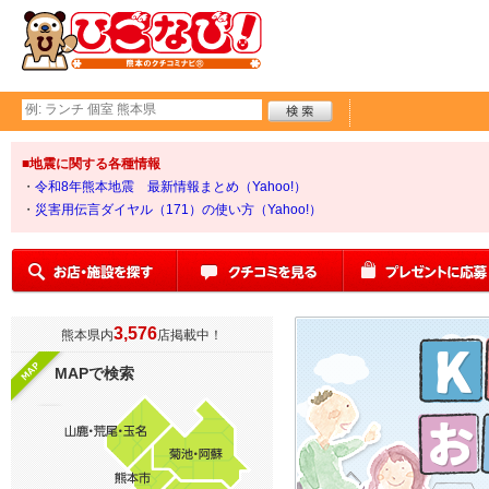
■地震に関する各種情報
・
令和8年熊本地震 最新情報まとめ（Yahoo!）
・
災害用伝言ダイヤル（171）の使い方（Yahoo!）
3,576
熊本県内
店掲載中！
MAPで検索