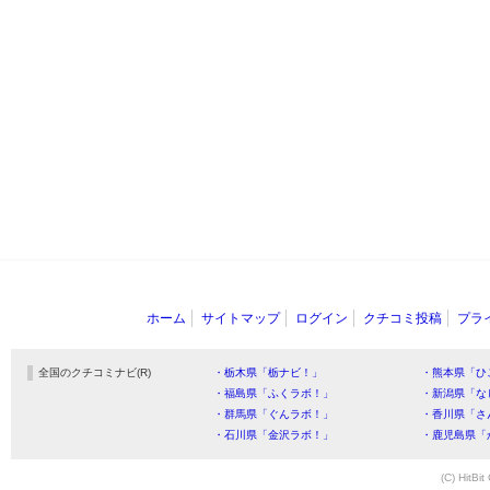
ホーム
サイトマップ
ログイン
クチコミ投稿
プラ
全国のクチコミナビ(R)
・栃木県「栃ナビ！」
・熊本県「ひ
・福島県「ふくラボ！」
・新潟県「な
・群馬県「ぐんラボ！」
・香川県「さ
・石川県「金沢ラボ！」
・鹿児島県「
(C) HitBit