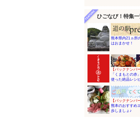
ひごなび！特集一
熊本県内21ヵ所
はおまかせ！
【バックナンバ
「くまもとの赤
使った絶品レシ
【バックナンバ
熊本のおすすめ
歩しましょ♪