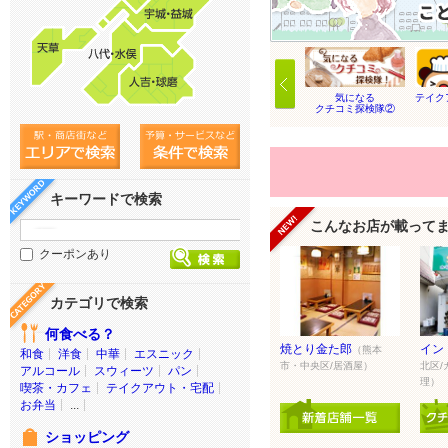
気になる
テイク
クチコミ探検隊②
キーワードで検索
こんなお店が載って
クーポンあり
カテゴリで検索
何食べる？
焼とり金た郎
インド
（熊本
和食
洋食
中華
エスニック
市・中央区/居酒屋）
北区
アルコール
スウィーツ
パン
理）
喫茶・カフェ
テイクアウト・宅配
お弁当
...
ショッピング