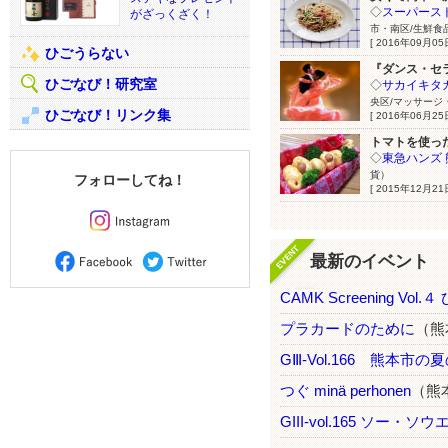
◇
スーパース
がざっくざく！
市・南区/生鮮食
[ 2016年09月05日
ひごうらない
『ダンス・セ
ひごなび！研究室
◇
サカイキタ
央区/マッサージ
ひごなび！リンク集
[ 2016年06月25日
トマトを使っ
◇
東急ハンズ 
貨）
フォローしてね！
[ 2015年12月21日
最新のイベント
CAMK Screening Vol.
プラカードのために
（熊
GⅢ-Vol.166 熊本市の夏
つぐ minä perhonen
（熊
GIII-vol.165 ソー・ソウエ