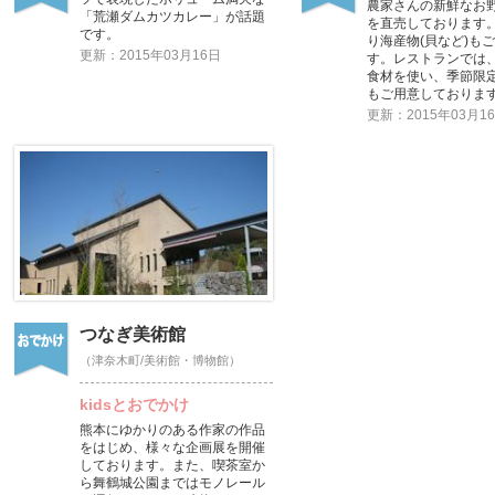
農家さんの新鮮なお
「荒瀬ダムカツカレー」が話題
を直売しております
です。
り海産物(貝など)も
更新：2015年03月16日
す。レストランでは
食材を使い、季節限
もご用意しておりま
更新：2015年03月1
つなぎ美術館
（津奈木町/美術館・博物館）
kidsとおでかけ
熊本にゆかりのある作家の作品
をはじめ、様々な企画展を開催
しております。また、喫茶室か
ら舞鶴城公園まではモノレール