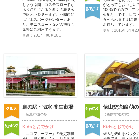
しょうぶ園、コスモスロードが
がとってもおいしい
あり時期になると多くの花見客
100%ですので、ア
で賑わいを見せます。公園内に
心配なしです。レス
は宇土スポーツセンターもあ
食べられますよ!ご来
り、テニスコートなどの施設も
お待ちしています。
気軽にご利用できます。
更新：2015年04月2
更新：2017年06月16日
道の駅・泗水 養生市場
俵山交流館 萌
（菊池市/道の駅）
（西原村/道の駅）
Kidsとおでかけ
Kidsとおでかけ
「エコファーマー」の認定制度
雄大な俵山をバック
をいち早く取り入れ、地産地消
満喫でき、春・秋の