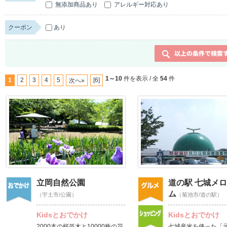
無添加商品あり
アレルギー対応あり
クーポン
あり
1～10
件を表示 / 全
54
件
1
2
3
4
5
[6]
次へ»
立岡自然公園
道の駅 七城メ
ム
（宇土市/公園）
（菊池市/道の駅）
Kidsとおでかけ
Kidsとおでかけ
2000本の桜並木と10000株の花
七城産米を使った「