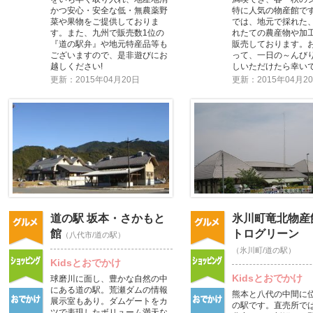
かつ安心・安全な低・無農薬野
特に人気の物産館で
菜や果物をご提供しておりま
では、地元で採れた
す。また、九州で販売数1位の
れたての農産物や加
『道の駅弁』や地元特産品等も
販売しております。
ございますので、是非遊びにお
って、一日の～んび
越しください!
しいただけたら幸い
更新：2015年04月20日
更新：2015年04月2
道の駅 坂本・さかもと
氷川町竜北物産
館
トログリーン
（八代市/道の駅）
（氷川町/道の駅）
Kidsとおでかけ
Kidsとおでかけ
球磨川に面し、豊かな自然の中
にある道の駅。荒瀬ダムの情報
熊本と八代の中間に
展示室もあり。ダムゲートをカ
の駅です。直売所で
ツで表現したボリューム満天な