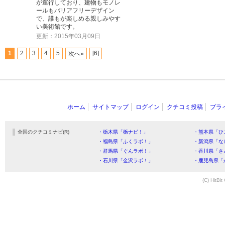
が運行しており、建物もモノレ
ールもバリアフリーデザイン
で、誰もが楽しめる親しみやす
い美術館です。
更新：2015年03月09日
1
2
3
4
5
[6]
次へ»
ホーム
サイトマップ
ログイン
クチコミ投稿
プラ
全国のクチコミナビ(R)
・栃木県「栃ナビ！」
・熊本県「ひ
・福島県「ふくラボ！」
・新潟県「な
・群馬県「ぐんラボ！」
・香川県「さ
・石川県「金沢ラボ！」
・鹿児島県「
(C) HitBit