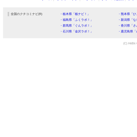
全国のクチコミナビ(R)
・栃木県「栃ナビ！」
・熊本県「ひ
・福島県「ふくラボ！」
・新潟県「な
・群馬県「ぐんラボ！」
・香川県「さ
・石川県「金沢ラボ！」
・鹿児島県「
(C) HitBit