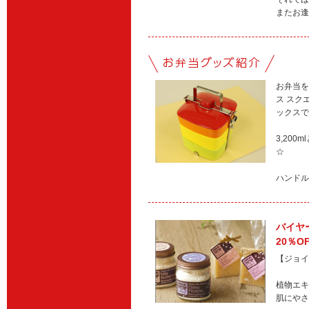
またお逢
お弁当を
ス スク
ックスで
3,20
☆
ハンドル
バイヤ
20％O
【ジョイ
植物エキ
肌にやさ