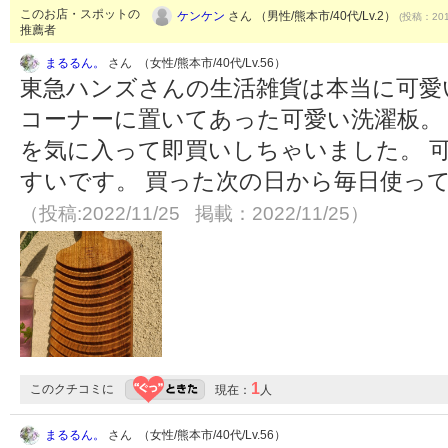
このお店・スポットの
ケンケン
さん （男性/熊本市/40代/Lv.2）
(投稿：201
推薦者
まるるん。
さん （女性/熊本市/40代/Lv.56）
東急ハンズさんの生活雑貨は本当に可愛
コーナーに置いてあった可愛い洗濯板。 
を気に入って即買いしちゃいました。 
すいです。 買った次の日から毎日使っ
（投稿:2022/11/25 掲載：2022/11/25）
1
このクチコミに
現在：
人
まるるん。
さん （女性/熊本市/40代/Lv.56）