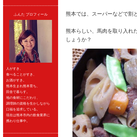
熊本では、スーパーなどで割
ふんた プロフィール
熊本らしい、馬肉を取り入れ
しょうか？
人がすき、
食べることがすき、
お酒がすき。
熊本生まれ熊本育ち、
田舎で暮らす。
地の食材にこだわり、
調理師の資格を生かしながら
口福を追求している。
現在は熊本市内の飲食業界に
携わり仕事中。