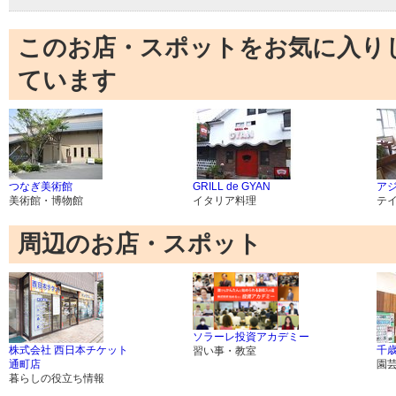
このお店・スポットをお気に入り
ています
つなぎ美術館
GRILL de GYAN
ア
美術館・博物館
イタリア料理
テ
周辺のお店・スポット
ソラーレ投資アカデミー
株式会社 西日本チケット
千
習い事・教室
通町店
園
暮らしの役立ち情報