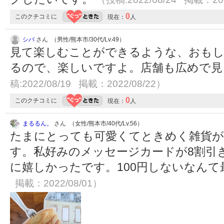
0
このクチコミに
現在：
人
シバ
さん （男性/熊本市/30代/Lv.49）
見て楽しむことができるような、おもし
るので、楽しいですよ。店舗も広めで
稿:2022/08/19 掲載：2022/08/22）
0
このクチコミに
現在：
人
まるるん。
さん （女性/熊本市/40代/Lv.56）
たまにとっても可愛くてときめく雑貨が
す。私好みのメッセージカードが8割引
に嬉しかったです。100円しないなん
掲載：2022/08/01）