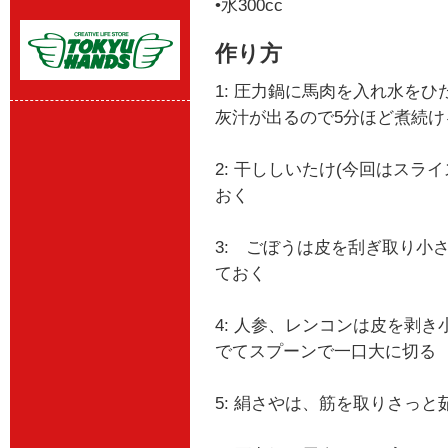
•水300cc
作り方
1: 圧力鍋に馬肉を入れ水を
灰汁が出るので5分ほど煮続
2: 干ししいたけ(今回はスライ
おく
3: ごぼうは皮を刮ぎ取り小
ておく
4: 人参、レンコンは皮を剥
でてスプーンで一口大に切る
5: 絹さやは、筋を取りさっ