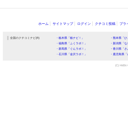
ホーム
サイトマップ
ログイン
クチコミ投稿
プラ
全国のクチコミナビ(R)
・栃木県「栃ナビ！」
・熊本県「ひ
・福島県「ふくラボ！」
・新潟県「な
・群馬県「ぐんラボ！」
・香川県「さ
・石川県「金沢ラボ！」
・鹿児島県「
(C) HitBit