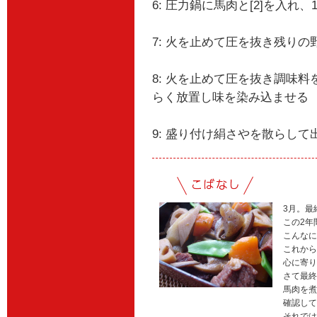
6: 圧力鍋に馬肉と[2]を入れ、
7: 火を止めて圧を抜き残り
8: 火を止めて圧を抜き調味
らく放置し味を染み込ませる
9: 盛り付け絹さやを散らして
3月。最
この2年
こんなに
これから
心に寄り
さて最終
馬肉を煮
確認して
それでは