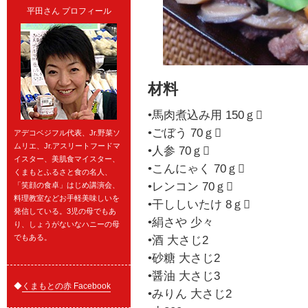
平田さん プロフィール
材料
•馬肉煮込み用 150ｇ
•ごぼう 70ｇ
アデコベジフル代表、Jr.野菜ソ
ムリエ、Jr.アスリートフードマ
•人参 70ｇ
イスター、美肌食マイスター、
•こんにゃく 70ｇ
くまもとふるさと食の名人、
•レンコン 70ｇ
「笑顔の食卓」はじめ講演会、
料理教室などお手軽美味しいを
•干ししいたけ 8ｇ
発信している。3児の母でもあ
•絹さや 少々
り、しょうがないなハニーの母
でもある。
•酒 大さじ2
•砂糖 大さじ2
•醤油 大さじ3
◆
くまもとの赤 Facebook
•みりん 大さじ2