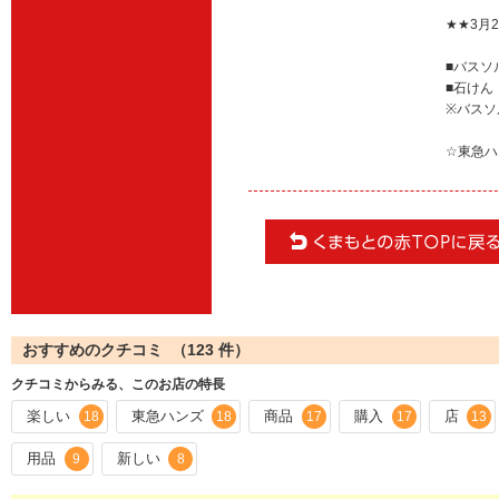
★★3月
■バスソ
■石けん
※バスソ
☆東急ハ
おすすめのクチコミ （
123
件）
クチコミからみる、このお店の特長
楽しい
東急ハンズ
商品
購入
店
18
18
17
17
13
用品
新しい
9
8