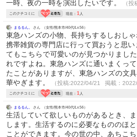
一時、夜の一時を演出したいです。
（投稿
1
このクチコミに
現在：
人
まるるん。
さん （女性/熊本市/40代/Lv.56）
東急ハンズの小物、長持ちするしおしゃ
携帯雑貨の専門店に行って買おうと思い
てもこちらで可愛いのが見つかりました
れですよね。東急ハンズに通いまくって
たことがありますが、東急ハンズの文具
華やぎます。
（投稿:2022/04/21 掲載：2022/
1
このクチコミに
現在：
人
まるるん。
さん （女性/熊本市/40代/Lv.56）
生活していて欲しいものがあるとき、
します。生活するのに必要なもののほと
ことができます。今の世の中、あちこち