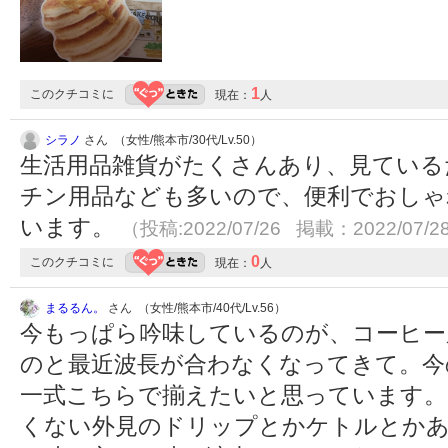
1
このクチコミに
現在：
人
シラノ
さん （女性/熊本市/30代/Lv.50）
生活用品雑貨がたくさんあり、見ている
チン用品なども多いので、便利でおしゃ
います。
（投稿:2022/07/26 掲載：2022/07/2
0
このクチコミに
現在：
人
まるるん。
さん （女性/熊本市/40代/Lv.56）
今もっぱら吟味しているのが、コーヒー
のと最近波長が合わなくなってきて。今
一式こちらで揃えたいと思っています
くない外見のドリップとかケトルとか