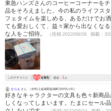
東急ハンズさんのコーヒーコーナーをチ
品をそろえました。今の私のライフス
フェタイムを楽しめる、あるだけでお
ても愛おしくて、益々家から出なくなる
な人をご招待。
（投稿:2022/08/28 掲載：202
1
このクチコミに
現在：
人
むらえ
さん （女性/上益城郡益城町/30代/Lv.91）
好きなキャラクターの文具も色々新商品
しくなってしまいます。たまにセール
クしたいです。
（投稿:2022/08/24 掲載：202