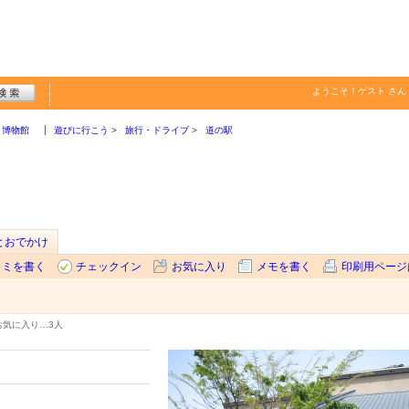
ようこそ！
ゲスト
さん
・博物館
遊びに行こう
旅行・ドライブ
道の駅
sとおでかけ
コミを書く
チェックイン
お気に入り
メモを書く
印刷用ページ
お気に入り…
3人