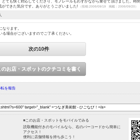
、とても快く対応してくださり、モノレールもわずかながら乗せて頂けました。時
流ができた気分です。ありがとうございました!
（投稿:2006/09/19 掲載：2006/09/20）
人
になります。
いる場合がございますのでご了承ください。
次の10件
このお店・スポットのクチコミを書く
移転を報告
■
このお店・スポットをモバイルでみる
読取機能付きのモバイルなら、右のバーコードから簡単に
アクセス！
便利に店舗情報を持ち歩こう！