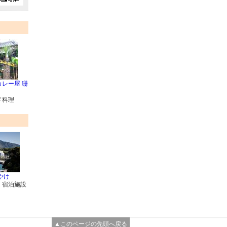
レー屋 珊
ド料理
やけ
・宿泊施設
▲このページの先頭へ戻る