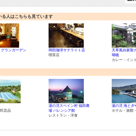
いる人はこちらも見ています
 グランガーデン
岡田珈琲サテライト店
天草風自家製カ
喫茶店
瑚礁
カレー・イン
湯の児スペイン村 福田農
湯の児 海と夕
民芸品
場 バレンシア館
ホテル・旅館
レストラン・洋食