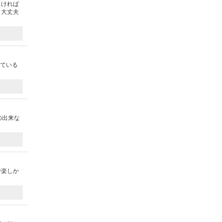
よければ
も大丈夫
出ている
の出来な
で楽しか