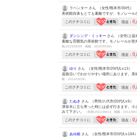
ラベンター さん （女性/熊本市/30代）
美術館自体もとても素敵ですが、モノレール
0
このクチコミに
現在：
ダンシング・ミッキー
さん （女性/上益城
素敵な雰囲気の美術館です。モノレールが意
稿:2015/05/05 掲載：2015/05/09）
0
このクチコミに
現在：
ゆり
さん （女性/熊本市/20代/Lv.13）
道路沿いでわかりやすい場所にあります。美
載：2013/10/28）
0
このクチコミに
現在：
たぬき
さん （男性/八代市/20代/Lv.6）
津奈木に立ち寄った時には必ず行きます。小
みて下さい。
（投稿:2011/09/14 掲載：2011/09/
0
このクチコミに
現在：
あゆ姫
さん （女性/熊本市/20代/Lv.104