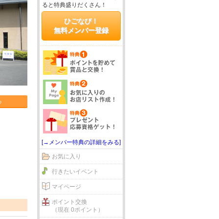
ると特典盛りだくさん！
ひごなび！
無料メンバー登録
る
[→メンバー特典の詳細をみる]
お気に入り
行きたいイベント
マイページ
ポイント交換
（現在 0ポイント）