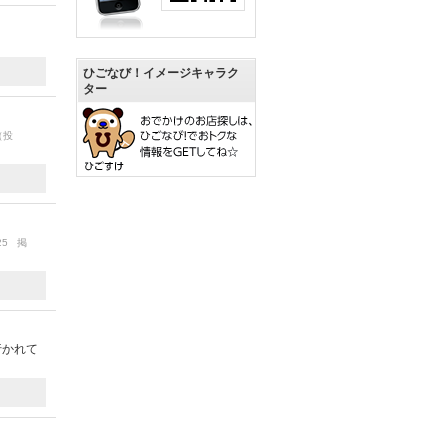
ひごなび！イメージキャラク
ター
（投
/25 掲
行かれて