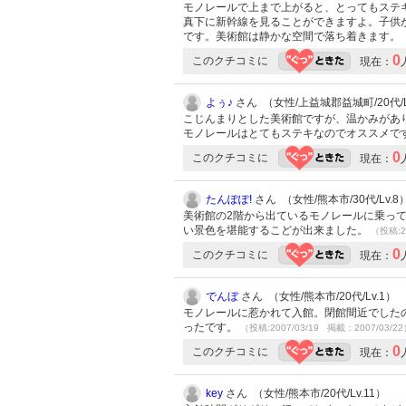
モノレールで上まで上がると、とってもステ
真下に新幹線を見ることができますよ。子供
です。美術館は静かな空間で落ち着きます。
0
このクチコミに
現在：
よぅ♪
さん （女性/上益城郡益城町/20代/L
こじんまりとした美術館ですが、温かみがあ
モノレールはとてもステキなのでオススメで
0
このクチコミに
現在：
たんぽぽ!
さん （女性/熊本市/30代/Lv.8
美術館の2階から出ているモノレールに乗っ
い景色を堪能するこどが出来ました。
（投稿:2
0
このクチコミに
現在：
でんぼ
さん （女性/熊本市/20代/Lv.1）
モノレールに惹かれて入館。閉館間近でした
ったです。
（投稿:2007/03/19 掲載：2007/03/2
0
このクチコミに
現在：
key
さん （女性/熊本市/20代/Lv.11）