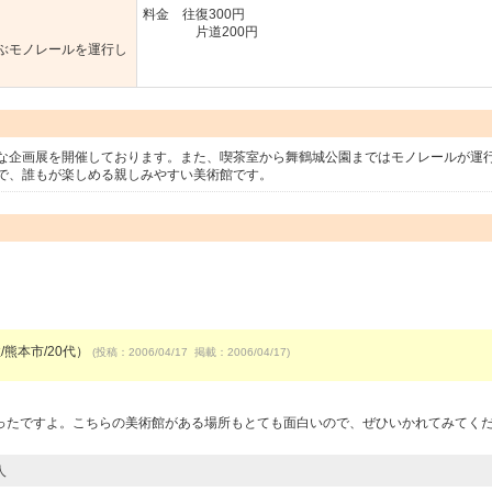
料金 往復300円
片道200円
ぶモノレールを運行し
な企画展を開催しております。また、喫茶室から舞鶴城公園まではモノレールが運
で、誰もが楽しめる親しみやすい美術館です。
/熊本市/20代）
(投稿：2006/04/17 掲載：2006/04/17)
ったですよ。こちらの美術館がある場所もとても面白いので、ぜひいかれてみてく
人