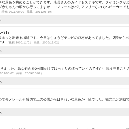
キな景色を眺めることができます。店員さんのガイドもステキです。タイミングが
が赤ちゃんの頃から行ってますが、モノレールはバリアフリーなのでベビーカーで
（投稿:2011/08/29 掲載：2011/08/30）
人
v.31）
りホッと出来る場所です。今日はちょうどテレビの取材があってました。 2階から
す★
（投稿:2009/11/01 掲載：2009/11/02）
人
）
てきました。急な斜面を5分間かけてゆっくりのぼっていくのですが、普段見ること
009/05/02 掲載：2009/05/07）
人
のでモノレールも貸切で上の公園からはきれいな景色が一望でした。観光気分満載
2）
人