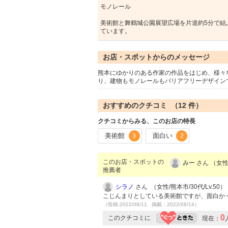
モノレール
美術館と舞鶴城公園展望広場を片道約5分で結
ています。
お店・スポットからのメッセージ
熊本にゆかりのある作家の作品をはじめ、様々
り、建物もモノレールもバリアフリーデザイン
おすすめのクチコミ （
12
件）
クチコミからみる、このお店の特長
美術館
面白い
3
2
このお店・スポットの
みー さん （女性
推薦者
シラノ
さん （女性/熊本市/30代/Lv.50）
こじんまりとしている美術館ですが、面白か
（投稿:2022/08/11 掲載：2022/08/14）
0
このクチコミに
現在：