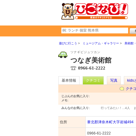
遊びに行こう
ミュージアム・ギャラリー
美術館
ツナギビジュツカン
つなぎ美術館
0966-61-2222
基本情報
クチコミ
写真
kid
クチ
じぶんのお気に入り:
メモ:
みんなのお気に入り:
行ってみたい！…
4人
住所
葦北郡津奈木町大字岩城494
0966-61-2222