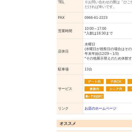
TEL
※お問い合わせの際は「ひご
だければ幸いです。
FAX
0966-61-2223
10:00～17:00
営業時間
*入館は16:30まで
水曜日
(水曜日が祝祭日の場合はその
店休日
年末年始(12/29～1/3)
*その他展示替えのため休館
駐車場
13台
サービス
リンク
お店のホームページ
オススメ