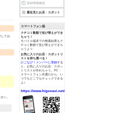
登録情報確認
最近見たお店・スポット
スマートフォン版
クチコミ数順で並び替えができ
行してお
ちゃう！
モバイル端末での検索結果もク
チコミ数順で並び替えができち
ゃうよ☆
お気に入りのお店・スポットリ
ストを持ち運べる！
ひごなび！メンバーに登録
する
と、お気に入りのお店・スポッ
トリストが作れちゃう。PC・
スマートフォン共通だから、い
つでもどこでもチェックできる
よ♪
https://www.higonavi.net/
ださい。