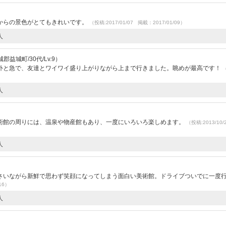
からの景色がとてもきれいです。
（投稿:2017/01/07 掲載：2017/01/09）
人
郡益城町/30代/Lv.9）
外と急で、友達とワイワイ盛り上がりながら上まで行きました。眺めが最高です！
人
術館の周りには、温泉や物産館もあり、一度にいろいろ楽しめます。
（投稿:2013/10
人
さいながら新鮮で思わず笑顔になってしまう面白い美術館。ドライブついでに一度
16）
人
）