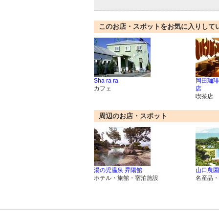
このお店・スポットをお気に入りして
Sha ra ra
岡田珈琲
カフェ
店
喫茶店
周辺のお店・スポット
湯の児温泉 昇陽館
山口農園
ホテル・旅館・宿泊施設
名産品・