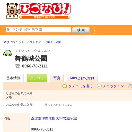
遊びに行こう
アウトドア・公園
公園
マイヅルジョウコウエン
舞鶴城公園
0966-78-3111
基本情報
クチコミ
写真
Kidsとおでかけ
クチコミを書く
チェックイン
じぶんのお気に入り:
メモ:
みんなのお気に入り:
行ってみたい！…
1人
住所
葦北郡津奈木町大字岩城字城
0966-78-3111