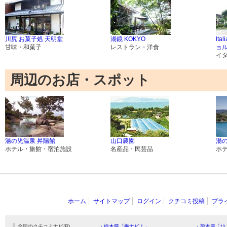
川尻 お菓子処 天明堂
湖鏡 KOKYO
Ita
甘味・和菓子
レストラン・洋食
ョ
イ
周辺のお店・スポット
湯の児温泉 昇陽館
山口農園
湯の
ホテル・旅館・宿泊施設
名産品・民芸品
ホ
ホーム
サイトマップ
ログイン
クチコミ投稿
プラ
全国のクチコミナビ(R)
・栃木県「栃ナビ！」
・熊本県「ひ