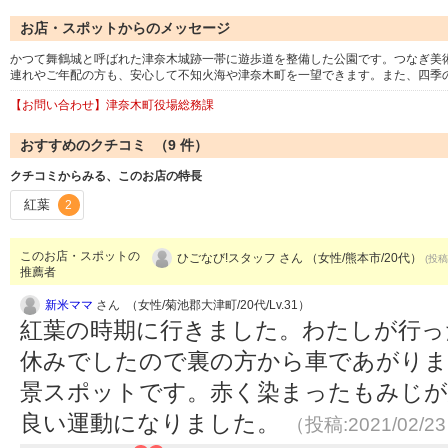
お店・スポットからのメッセージ
かつて舞鶴城と呼ばれた津奈木城跡一帯に遊歩道を整備した公園です。つなぎ美術
連れやご年配の方も、安心して不知火海や津奈木町を一望できます。また、四季
【お問い合わせ】津奈木町役場総務課
おすすめのクチコミ （
9
件）
クチコミからみる、このお店の特長
紅葉
2
このお店・スポットの
ひごなび!スタッフ さん （女性/熊本市/20代）
(投稿
推薦者
新米ママ
さん （女性/菊池郡大津町/20代/Lv.31）
紅葉の時期に行きました。わたしが行っ
休みでしたので裏の方から車であがりま
景スポットです。赤く染まったもみじが
良い運動になりました。
（投稿:2021/02/2