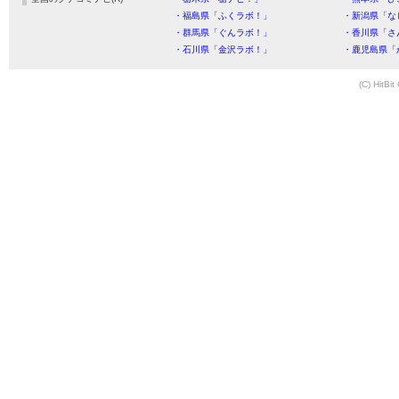
・福島県「ふくラボ！」
・新潟県「な
・群馬県「ぐんラボ！」
・香川県「さ
・石川県「金沢ラボ！」
・鹿児島県「
(C) HitBit