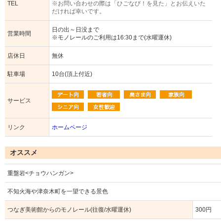
TEL
※お問い合わせの際は「ひごなび！を見た」とお伝えいた
だければ幸いです。
日の出～日没まで
営業時間
※モノレールのご利用は16:30まで(水曜運休)
店休日
無休
駐車場
10台(頂上付近)
サービス
リンク
ホームページ
オススメ
重盤岩<チョウハンガン>
不知火海や津奈木町を一望できる景色
つなぎ美術館からのモノレール(往復/水曜運休)
300円