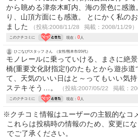
から眺める津奈木町内、海の景色に感激
り、山頂方面にも感激。 とにかく私の
ました
（投稿:2008/11/28 掲載：2008/11/29）
0
このクチコミに
現在：
人
ひごなび!スタッフ さん （女性/熊本市/20代）
モノレールに乗っていける、まさに絶景
橋(重要文化財指定!)のたもとから遊歩道
て、天気のいい日はと～ってもいい気持
ステキそう…。
（投稿:2007/05/22 掲載：200
0
このクチコミに
現在：
人
※クチコミ情報はユーザーの主観的なコ
これらは投稿時の情報のため、変更に
でご了承ください。