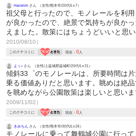
macaron
さん （女性/熊本市/20代/Lv.7）
祖父母と行ったので、モノレールを利用
が良かったので、絶景で気持ちが良かっ
えました。散策にはちょうどいいと思
2010/08/10）
0
このクチコミに
現在：
人
よぅ♪
さん （女性/上益城郡益城町/20代/Lv.31）
傾斜33゜のモノレールは、所要時間は
乗る価値ありだと思います。眺めは絶品
を眺めながら公園散策は楽しいと思いま
2009/11/02）
0
このクチコミに
現在：
人
きみちん
さん （女性/熊本市/30代/Lv.26）
モノレールに乗って舞鶴城公園に行って