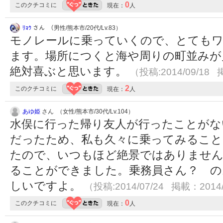
0
このクチコミに
現在：
人
ﾘｮｳ
さん （男性/熊本市/20代/Lv.83）
モノレールに乗っていくので、とても
ます。場所につくと海や周りの町並みが
絶対喜ぶと思います。
（投稿:2014/09/18 
2
このクチコミに
現在：
人
あゆ姫
さん （女性/熊本市/30代/Lv.104）
水俣に行った帰り友人が行ったことがな
だったため、私も久々に乗ってみること
たので、いつもほど絶景ではありません
ることができました。乗務員さん？ の
しいですよ。
（投稿:2014/07/24 掲載：2014/
0
このクチコミに
現在：
人