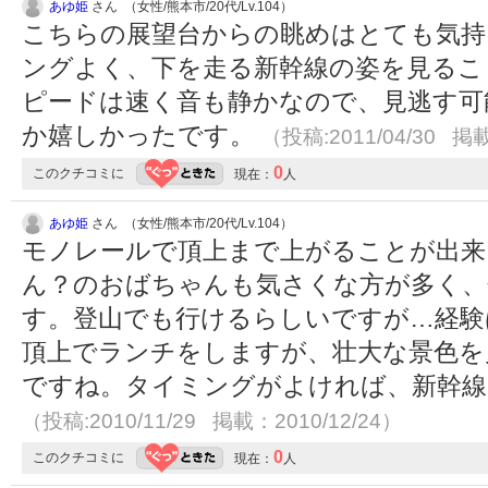
あゆ姫
さん （女性/熊本市/20代/Lv.104）
こちらの展望台からの眺めはとても気持
ングよく、下を走る新幹線の姿を見るこ
ピードは速く音も静かなので、見逃す可
か嬉しかったです。
（投稿:2011/04/30 掲載
0
このクチコミに
現在：
人
あゆ姫
さん （女性/熊本市/20代/Lv.104）
モノレールで頂上まで上がることが出来
ん？のおばちゃんも気さくな方が多く、
す。登山でも行けるらしいですが…経験
頂上でランチをしますが、壮大な景色を
ですね。タイミングがよければ、新幹線
（投稿:2010/11/29 掲載：2010/12/24）
0
このクチコミに
現在：
人