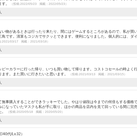
ます。
（投稿:2022/05/23 掲載：2022/05/23）
人
）
ない物があるときは行ったり来たり、間にはゲームするところがあるので、私が買
三鳥です。清算もコジカでサクッとできます。便利になりました。個人的には、ダ
2021/03/17 掲載：2021/03/18）
人
ッピーカラーに行った帰り、いつも買い物して帰ります。コストコセールの時よく
ります。また買いに行きたいと思います。
（投稿:2021/03/13 掲載：2021/03/15）
人
）
て無事購入することができラッキーでした。やはり値段は今までの何倍もする価格
みになっていたマスクも私が手に取り、ほかの商品を店内を見て回っている間に完
た。
（投稿:2020/05/18 掲載：2020/05/20）
人
0代/Lv.32）