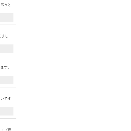
、広々と
てまし
来ます。
しいです
イノブ専