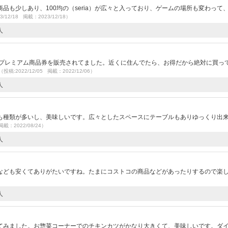
品も少しあり、100均の（seria）が広々と入っており、ゲームの場所も変わって
3/12/18 掲載：2023/12/18）
人
）
はプレミアム商品券を販売されてました。近くに住んでたら、お得だから絶対に買っ
（投稿:2022/12/05 掲載：2022/12/06）
人
も種類が多いし、美味しいです。広々としたスペースにテーブルもありゆっくり出
掲載：2022/08/24）
人
なども安くてありがたいですね。たまにコストコの商品などがあったりするので楽
人
）
てみました。お惣菜コーナーでのチキンカツがかなり大きくて、美味しいです。ダ