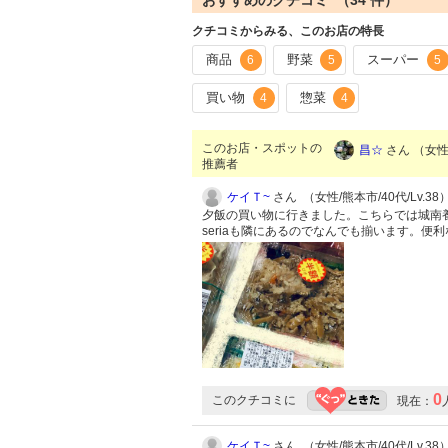
おすすめのクチコミ （
34
件）
クチコミからみる、このお店の特長
商品
野菜
スーパー
6
5
5
買い物
惣菜
4
4
このお店・スポットの
昌☆
さん （女性/
推薦者
ケイＴ~
さん （女性/熊本市/40代/Lv.38
夕飯の買い物に行きました。こちらでは城南
seriaも隣にあるのでなんでも揃います。便
0
このクチコミに
現在：
ケイＴ~
さん （女性/熊本市/40代/Lv.38