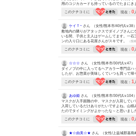
用のコジカカードも持っているのでたまにき
0
このクチコミに
現在：
ケイＴ~
さん （女性/熊本市/40代/Lv.38
敷地内の隣りがアタックスでダイノブさんに
いる間、子供と主人はゲームしてます。一石
ンの入り口にある花屋さんがスキです。
（投稿:
0
このクチコミに
現在：
☆☆☆
さん （女性/熊本市/30代/Lv.47）
ダイノブの中に入ってるヘアカラー専門店ハ
したが、お惣菜が美味しくていつも買って帰
1
このクチコミに
現在：
あゆ姫
さん （女性/熊本市/30代/Lv.104
マスクが入手困難の中、マスクが入荷してい
入荷しているだけありがたいですよね。山積
たのでタイミングがよかったな～と思いまし
0
このクチコミに
現在：
★☆由美☆★
さん （女性/上益城郡嘉島町/4