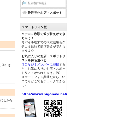
登録情報確認
最近見たお店・スポット
スマートフォン版
クチコミ数順で並び替えができ
ちゃう！
モバイル端末での検索結果もク
チコミ数順で並び替えができち
ゃうよ☆
お気に入りのお店・スポットリ
ストを持ち運べる！
ひごなび！メンバーに登録
する
る値引き
と、お気に入りのお店・スポッ
トリストが作れちゃう。PC・
スマートフォン共通だから、い
つでもどこでもチェックできる
よ♪
https://www.higonavi.net/
ブにしかな