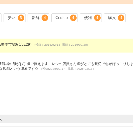
安い
新鮮
Costco
便利
購入
5
4
4
4
4
熊本市/30代/Lv.29）
(投稿：2016/02/13 掲載：2016/02/25)
）
養鶏場の卵がお手頃で買えます。レジの店員さん達がとても親切で心がほっこりし
利な店舗という印象です☆
（投稿:2025/02/17 掲載：2025/02/18）
人
）