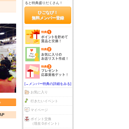
ると特典盛りだくさん！
ひごなび！
無料メンバー登録
[→メンバー特典の詳細をみる]
お気に入り
行きたいイベント
る
マイページ
AP
ポイント交換
（現在 0ポイント）