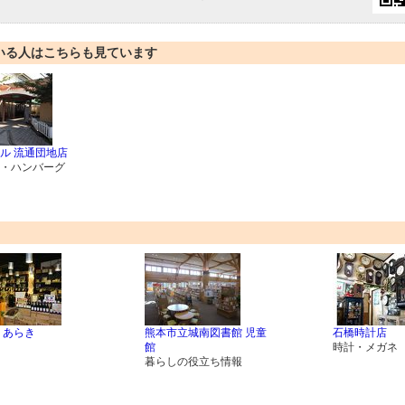
いる人はこちらも見ています
ル 流通団地店
・ハンバーグ
 あらき
熊本市立城南図書館 児童
石橋時計店
館
時計・メガネ
暮らしの役立ち情報