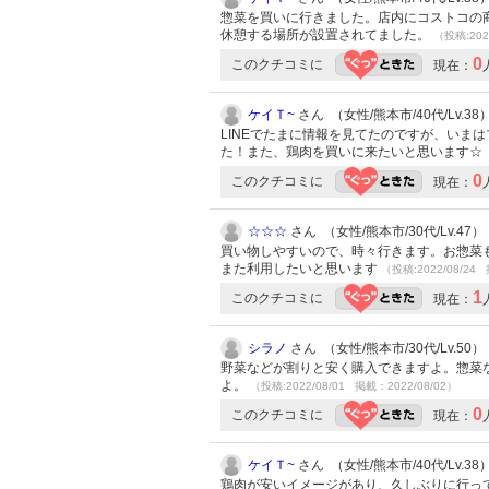
惣菜を買いに行きました。店内にコストコの商
休憩する場所が設置されてました。
（投稿:202
0
このクチコミに
現在：
ケイＴ~
さん （女性/熊本市/40代/Lv.38
LINEでたまに情報を見てたのですが、いま
た！また、鶏肉を買いに来たいと思います☆
0
このクチコミに
現在：
☆☆☆
さん （女性/熊本市/30代/Lv.47）
買い物しやすいので、時々行きます。お惣菜
また利用したいと思います
（投稿:2022/08/24 
1
このクチコミに
現在：
シラノ
さん （女性/熊本市/30代/Lv.50）
野菜などが割りと安く購入できますよ。惣菜
よ。
（投稿:2022/08/01 掲載：2022/08/02）
0
このクチコミに
現在：
ケイＴ~
さん （女性/熊本市/40代/Lv.38
鶏肉が安いイメージがあり、久しぶりに行っ