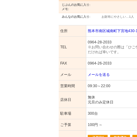
じぶんのお気に入り:
メモ:
みんなのお気に入り:
お財布にやさしい…
1人
住所
熊本市南区城南町下宮地430-
0964-28-2033
TEL
※お問い合わせの際は「ひご
だければ幸いです。
FAX
0964-26-2033
メール
メールを送る
営業時間
09:30～22:00
無休
店休日
元旦のみ定休日
駐車場
300台
ご予算
100円 ～