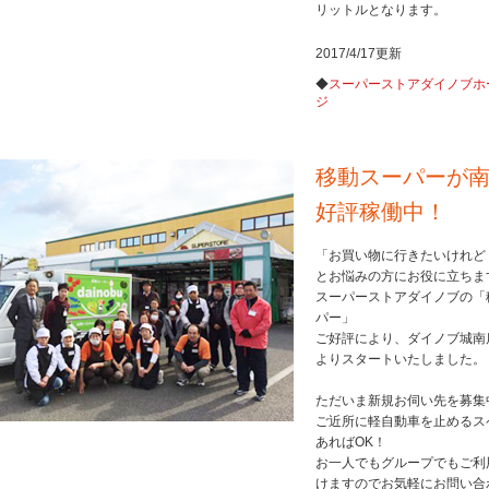
リットルとなります。
2017/4/17更新
◆
スーパーストアダイノブホ
ジ
移動スーパーが
好評稼働中！
「お買い物に行きたいけれど
とお悩みの方にお役に立ちま
スーパーストアダイノブの「
パー」
ご好評により、ダイノブ城南
よりスタートいたしました。
ただいま新規お伺い先を募集
ご近所に軽自動車を止めるス
あればOK！
お一人でもグループでもご利
けますのでお気軽にお問い合