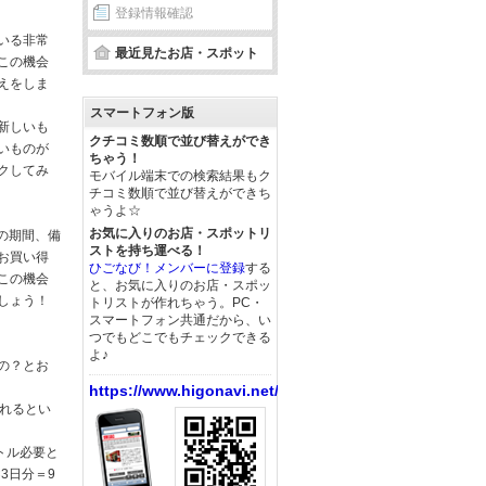
登録情報確認
いる非常
最近見たお店・スポット
この機会
えをしま
スマートフォン版
新しいも
クチコミ数順で並び替えができ
いものが
ちゃう！
クしてみ
モバイル端末での検索結果もク
チコミ数順で並び替えができち
ゃうよ☆
お気に入りのお店・スポットリ
での期間、備
ストを持ち運べる！
お買い得
ひごなび！メンバーに登録
する
この機会
と、お気に入りのお店・スポッ
しょう！
トリストが作れちゃう。PC・
スマートフォン共通だから、い
つでもどこでもチェックできる
よ♪
の？とお
https://www.higonavi.net/
されるとい
トル必要と
3日分＝9