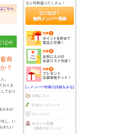
ると特典盛りだくさん！
はこちら
ひごなび！
無料メンバー登録
備蓄商
んか？
した。
ておりま
[→メンバー特典の詳細をみる]
としており
お気に入り
行きたいイベント
るかわか
マイページ
い出し、い
ポイント交換
おきたい
（現在 0ポイント）