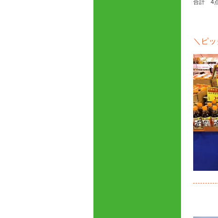
合計 4点
＼ピッ