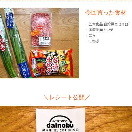
今回買った食材
・五木食品 台湾風まぜそば
・国産豚肉ミンチ
・にら
・こねぎ
＼レシート公開／