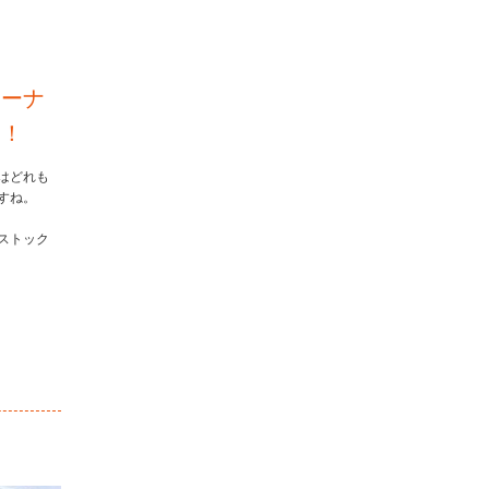
コーナ
よ！
はどれも
すね。
ストック