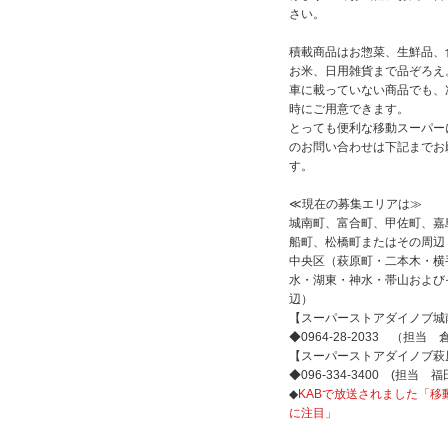
さい。
積載商品はお惣菜、生鮮品、
お米、日用雑貨まで品ぞろえ
車に載っていない商品でも、
時にご用意できます。
とっても便利な移動スーパー
のお問い合わせは下記までお
す。
≪現在の募集エリアは≫
城南町、富合町、甲佐町、嘉
船町、松橋町またはその周辺
中央区（萩原町・二本木・横
水・湖東・神水・帯山および
辺）
【スーパーストアダイノブ城
◆0964-28-2033 （担当
【スーパーストアダイノブ萩
◆096-334-3400 (担当 
◆
KABで放送されました「移
に注目」