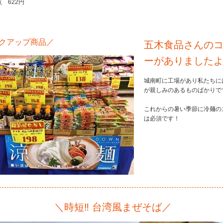
 622円
クアップ商品／
五木食品さんの
ーがありました
城南町に工場があり私たちに
が親しみのあるものばかりで
これからの暑い季節に冷麺の
は必須です！
＼時短‼︎ 台湾風まぜそば／