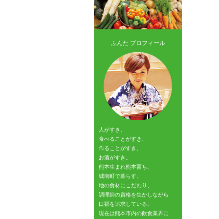
ふんた プロフィール
人がすき、
食べることがすき、
作ることがすき、
お酒がすき。
熊本生まれ熊本育ち、
城南町で暮らす。
地の食材にこだわり、
調理師の資格を生かしながら
口福を追求している。
現在は熊本市内の飲食業界に