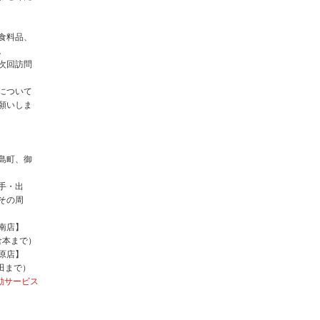
食料品、
。
次回訪問
について
願いしま
島町、御
手・出
その周
南店】
 倉本まで）
原店】
福田まで）
動サービス