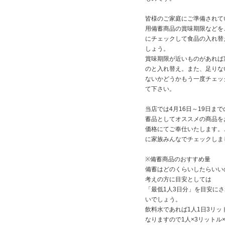
皆様のご家庭にご準備されて
用備蓄商品の賞味期限などを
にチェックして食品の入れ替
しょう。
賞味期限が近いものがあれば
のと入れ替え。また、足りな
ないかどうかもう一度チェッ
て下さい。
当店では4月16日～19日ま
蓄品としてオススメの商品を
価格にてご奉仕いたします。
に家族みんなでチェックしま
※備蓄商品のおすすめ量
備蓄はどのくらいしたらいい
考えの方に目安としては
「最低1人3日分」を目安に
いでしょう。
飲料水であれば1人1日3リッ
なりますので1人×3リットル×