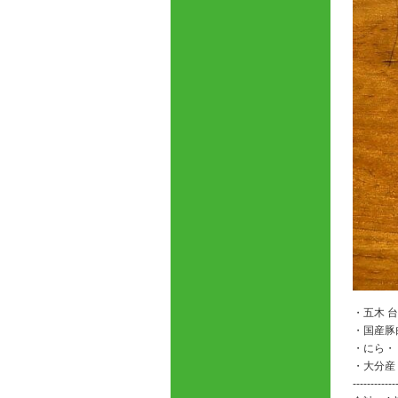
・五木 
・国産豚
・にら・
・大分産
------------