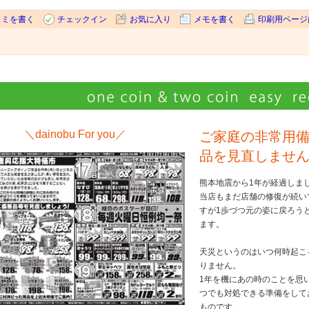
コミを書く
チェックイン
お気に入り
メモを書く
印刷用ページ
＼dainobu For you／
ご家庭の非常用
品を見直しませ
熊本地震から1年が経過しま
当店もまだ店舗の修復が続い
すが1歩づつ元の姿に戻ろう
ます。
天災というのはいつ何時起こ
りません。
1年を機にあの時のことを思
つでも対処できる準備をして
ものです。