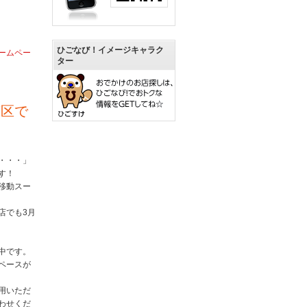
ひごなび！イメージキャラク
ームペー
ター
南区で
・・・」
す！
移動スー
店でも3月
中です。
ペースが
用いただ
わせくだ