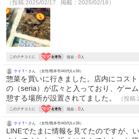
（投稿:2025/02/17 掲載：2025/02/18）
0
このクチコミに
現在：
人
ケイＴ~
さん （女性/熊本市/40代/Lv.38）
惣菜を買いに行きました。店内にコスト
の（seria）が広々と入っており、ゲ
憩する場所が設置されてました。
（投稿:2
0
このクチコミに
現在：
人
ケイＴ~
さん （女性/熊本市/40代/Lv.38）
LINEでたまに情報を見てたのですが、