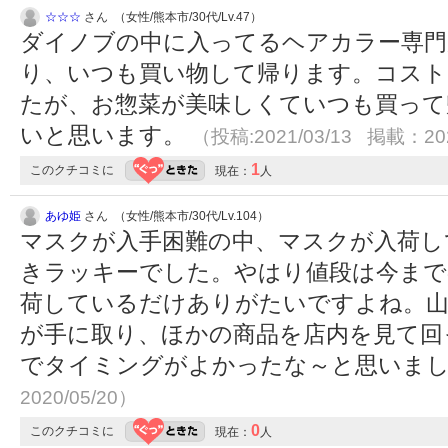
☆☆☆
さん （女性/熊本市/30代/Lv.47）
ダイノブの中に入ってるヘアカラー専門
り、いつも買い物して帰ります。コスト
たが、お惣菜が美味しくていつも買って
いと思います。
（投稿:2021/03/13 掲載：202
1
このクチコミに
現在：
人
あゆ姫
さん （女性/熊本市/30代/Lv.104）
マスクが入手困難の中、マスクが入荷し
きラッキーでした。やはり値段は今まで
荷しているだけありがたいですよね。
が手に取り、ほかの商品を店内を見て回
でタイミングがよかったな～と思いま
2020/05/20）
0
このクチコミに
現在：
人