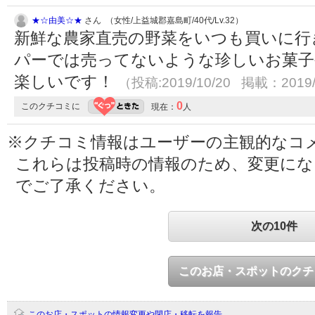
★☆由美☆★
さん （女性/上益城郡嘉島町/40代/Lv.32）
新鮮な農家直売の野菜をいつも買いに行
パーでは売ってないような珍しいお菓子
楽しいです！
（投稿:2019/10/20 掲載：2019/
0
このクチコミに
現在：
人
※クチコミ情報はユーザーの主観的なコ
これらは投稿時の情報のため、変更に
でご了承ください。
次の10件
このお店・スポットのクチ
このお店・スポットの情報変更や閉店・移転を報告