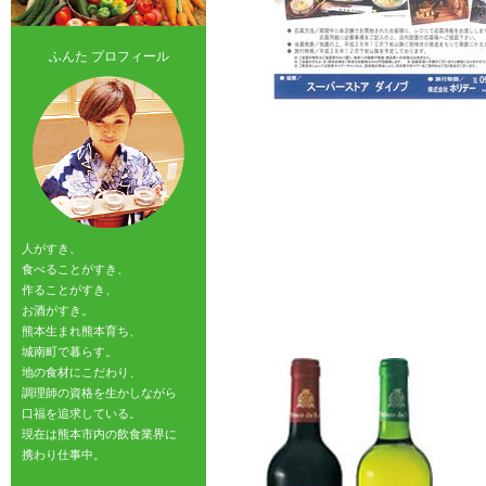
ふんた プロフィール
人がすき、
食べることがすき、
作ることがすき、
お酒がすき。
熊本生まれ熊本育ち、
城南町で暮らす。
地の食材にこだわり、
調理師の資格を生かしながら
口福を追求している。
現在は熊本市内の飲食業界に
携わり仕事中。