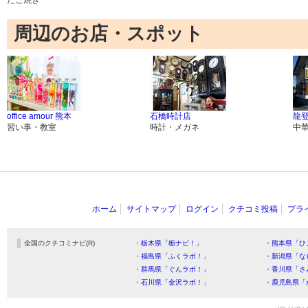
たこ焼き
周辺のお店・スポット
office amour 熊本
石橋時計店
龍
習い事・教室
時計・メガネ
中
ホーム
サイトマップ
ログイン
クチコミ投稿
プラ
全国のクチコミナビ(R)
・栃木県「栃ナビ！」
・熊本県「ひ
・福島県「ふくラボ！」
・新潟県「な
・群馬県「ぐんラボ！」
・香川県「さ
・石川県「金沢ラボ！」
・鹿児島県「