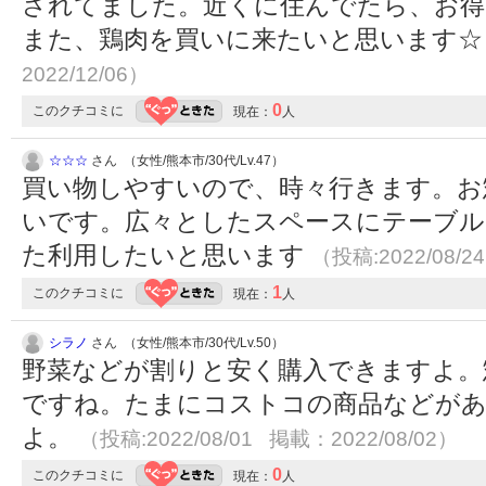
されてました。近くに住んでたら、お得
また、鶏肉を買いに来たいと思います
2022/12/06）
0
このクチコミに
現在：
人
☆☆☆
さん （女性/熊本市/30代/Lv.47）
買い物しやすいので、時々行きます。お
いです。広々としたスペースにテーブル
た利用したいと思います
（投稿:2022/08/2
1
このクチコミに
現在：
人
シラノ
さん （女性/熊本市/30代/Lv.50）
野菜などが割りと安く購入できますよ。
ですね。たまにコストコの商品などが
よ。
（投稿:2022/08/01 掲載：2022/08/02）
0
このクチコミに
現在：
人