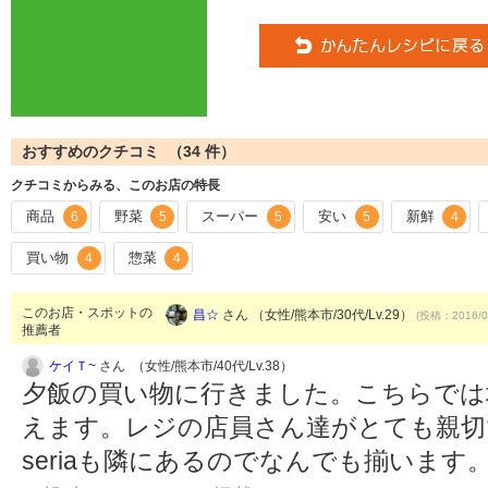
おすすめのクチコミ （
34
件）
クチコミからみる、このお店の特長
商品
野菜
スーパー
安い
新鮮
6
5
5
5
4
買い物
惣菜
4
4
このお店・スポットの
昌☆
さん （女性/熊本市/30代/Lv.29）
(投稿：2016/0
推薦者
ケイＴ~
さん （女性/熊本市/40代/Lv.38）
夕飯の買い物に行きました。こちらでは
えます。レジの店員さん達がとても親切
seriaも隣にあるのでなんでも揃いま