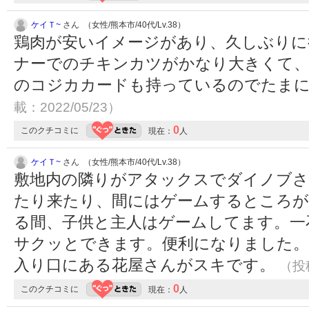
ケイＴ~
さん （女性/熊本市/40代/Lv.38）
鶏肉が安いイメージがあり、久しぶりに
ナーでのチキンカツがかなり大きくて、
のコジカカードも持っているのでたま
載：2022/05/23）
0
このクチコミに
現在：
人
ケイＴ~
さん （女性/熊本市/40代/Lv.38）
敷地内の隣りがアタックスでダイノブ
たり来たり、間にはゲームするところが
る間、子供と主人はゲームしてます。一
サクッとできます。便利になりました。
入り口にある花屋さんがスキです。
（投稿
0
このクチコミに
現在：
人