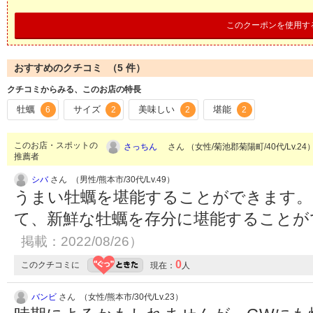
このクーポンを使用す
おすすめのクチコミ （
5
件）
クチコミからみる、このお店の特長
牡蠣
サイズ
美味しい
堪能
6
2
2
2
このお店・スポットの
さっちん
さん （女性/菊池郡菊陽町/40代/Lv.24
推薦者
シバ
さん （男性/熊本市/30代/Lv.49）
うまい牡蠣を堪能することができます
て、新鮮な牡蠣を存分に堪能すること
掲載：2022/08/26）
0
このクチコミに
現在：
人
バンビ
さん （女性/熊本市/30代/Lv.23）