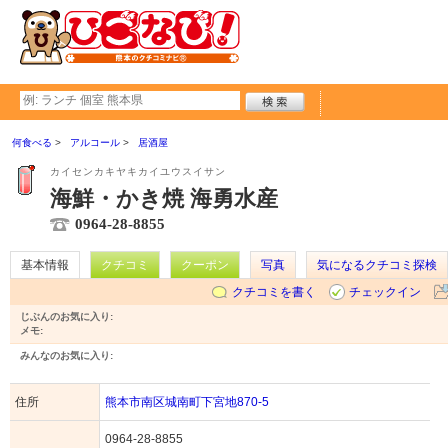
何食べる
アルコール
居酒屋
カイセンカキヤキカイユウスイサン
海鮮・かき焼 海勇水産
0964-28-8855
基本情報
クチコミ
クーポン
写真
気になるクチコミ探検
クチコミを書く
チェックイン
じぶんのお気に入り:
メモ:
みんなのお気に入り:
住所
熊本市南区城南町下宮地870-5
0964-28-8855