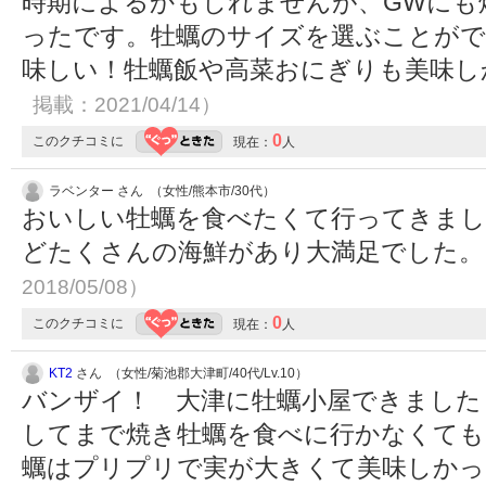
時期によるかもしれませんが、GWにも
ったです。牡蠣のサイズを選ぶことがで
味しい！牡蠣飯や高菜おにぎりも美味
掲載：2021/04/14）
0
このクチコミに
現在：
人
ラベンター さん （女性/熊本市/30代）
おいしい牡蠣を食べたくて行ってきまし
どたくさんの海鮮があり大満足でした
2018/05/08）
0
このクチコミに
現在：
人
KT2
さん （女性/菊池郡大津町/40代/Lv.10）
バンザイ！ 大津に牡蠣小屋できました
してまで焼き牡蠣を食べに行かなくても
蠣はプリプリで実が大きくて美味しかっ