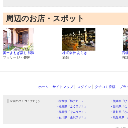
周辺のお店・スポット
黄土よもぎ蒸し 和温
株式会社 あらき
石
マッサージ・整体
酒類
時
ホーム
サイトマップ
ログイン
クチコミ投稿
プラ
全国のクチコミナビ(R)
・栃木県「栃ナビ！」
・熊本県「ひ
・福島県「ふくラボ！」
・新潟県「な
・群馬県「ぐんラボ！」
・香川県「さ
・石川県「金沢ラボ！」
・鹿児島県「