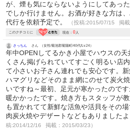
が、煙も気にならないようにしてあった
でしか行けません。お酒が好きな方は、
代行を依頼予定で。
（投稿:2015/07/15 掲載
0
このクチコミに
現在：
人
さっちん
さん （女性/菊池郡菊陽町/40代/Lv.24）
年中OPENしてるかき小屋でハウスの
くさん掲げられていてすごく明るい店
て小さいお子さん連れでも安心です。新
ハマグリなどそのまま網にのせて炭火焼
いですね～最初、足元が寒かったのです
暖かかったです。焼き方もスタッフが教
も置かれてて新鮮な活魚や活貝をその場
肉炭火焼やデザートなどもありました
稿:2014/12/16 掲載：2015/03/23）