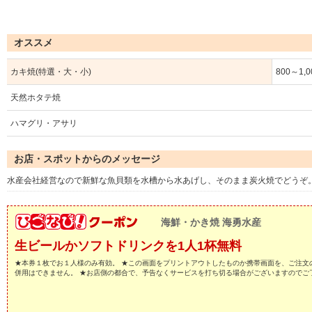
オススメ
カキ焼(特選・大・小)
800～1,
天然ホタテ焼
ハマグリ・アサリ
お店・スポットからのメッセージ
水産会社経営なので新鮮な魚貝類を水槽から水あげし、そのまま炭火焼でどうぞ
海鮮・かき焼 海勇水産
生ビールかソフトドリンクを1人1杯無料
★本券１枚でお１人様のみ有効。 ★この画面をプリントアウトしたものか携帯画面を、ご注文
併用はできません。 ★お店側の都合で、予告なくサービスを打ち切る場合がございますのでご