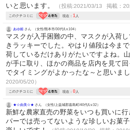
いと思います。
（投稿:2021/03/13 掲載：202
1
このクチコミに
現在：
人
あゆ姫
さん （女性/熊本市/30代/Lv.104）
マスクが入手困難の中、マスクが入荷し
きラッキーでした。やはり値段は今まで
荷しているだけありがたいですよね。
が手に取り、ほかの商品を店内を見て回
でタイミングがよかったな～と思いま
2020/05/20）
0
このクチコミに
現在：
人
★☆由美☆★
さん （女性/上益城郡嘉島町/40代/Lv.32）
新鮮な農家直売の野菜をいつも買いに行
パーでは売ってないような珍しいお菓子