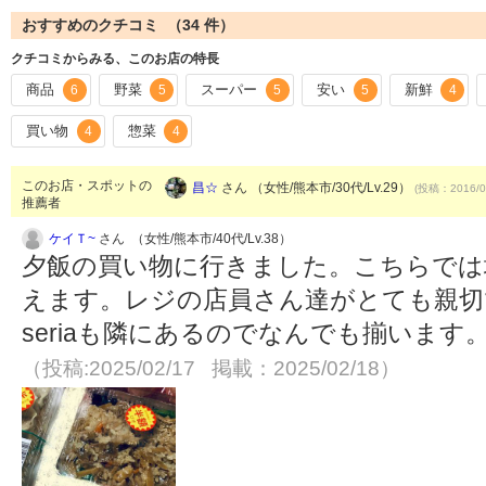
おすすめのクチコミ （
34
件）
クチコミからみる、このお店の特長
商品
野菜
スーパー
安い
新鮮
6
5
5
5
4
買い物
惣菜
4
4
このお店・スポットの
昌☆
さん （女性/熊本市/30代/Lv.29）
(投稿：2016/0
推薦者
ケイＴ~
さん （女性/熊本市/40代/Lv.38）
夕飯の買い物に行きました。こちらでは
えます。レジの店員さん達がとても親切
seriaも隣にあるのでなんでも揃いま
（投稿:2025/02/17 掲載：2025/02/18）