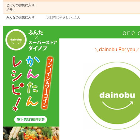
じぶんのお気に入り:
メモ:
みんなのお気に入り:
お財布にやさしい…
1人
＼dainobu For you