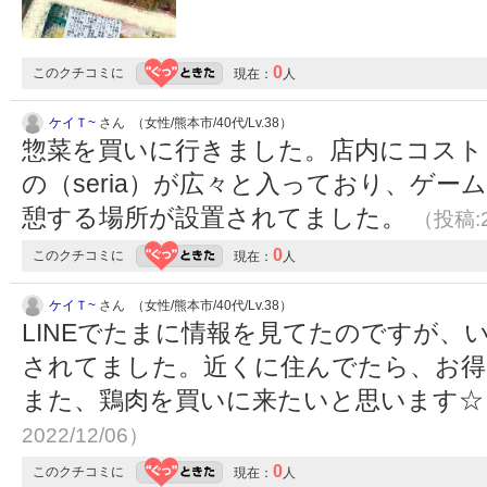
0
このクチコミに
現在：
人
ケイＴ~
さん （女性/熊本市/40代/Lv.38）
惣菜を買いに行きました。店内にコスト
の（seria）が広々と入っており、ゲ
憩する場所が設置されてました。
（投稿:2
0
このクチコミに
現在：
人
ケイＴ~
さん （女性/熊本市/40代/Lv.38）
LINEでたまに情報を見てたのですが、
されてました。近くに住んでたら、お得
また、鶏肉を買いに来たいと思います
2022/12/06）
0
このクチコミに
現在：
人