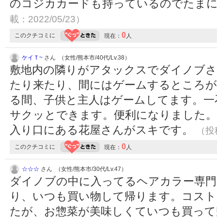
のコジカカードも持っているのでたま
載：2022/05/23）
0
このクチコミに
現在：
人
ケイＴ~
さん （女性/熊本市/40代/Lv.38）
敷地内の隣りがアタックスでダイノブ
たり来たり、間にはゲームするところが
る間、子供と主人はゲームしてます。一
サクッとできます。便利になりました。
入り口にある花屋さんがスキです。
（投稿
0
このクチコミに
現在：
人
☆☆☆
さん （女性/熊本市/30代/Lv.47）
ダイノブの中に入ってるヘアカラー専門
り、いつも買い物して帰ります。コスト
たが、お惣菜が美味しくていつも買って