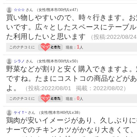
☆☆☆
さん （女性/熊本市/30代/Lv.47）
買い物しやすいので、時々行きます。お
いです。広々としたスペースにテーブル
た利用したいと思います
（投稿:2022/08/2
1
このクチコミに
現在：
人
シラノ
さん （女性/熊本市/30代/Lv.50）
野菜などが割りと安く購入できますよ。
ですね。たまにコストコの商品などが
よ。
（投稿:2022/08/01 掲載：2022/08/02）
0
このクチコミに
現在：
人
ケイＴ~
さん （女性/熊本市/40代/Lv.38）
鶏肉が安いイメージがあり、久しぶりに
ナーでのチキンカツがかなり大きくて、