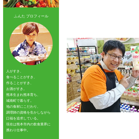
ふんた プロフィール
人がすき、
食べることがすき、
作ることがすき、
お酒がすき。
熊本生まれ熊本育ち、
城南町で暮らす。
地の食材にこだわり、
調理師の資格を生かしながら
口福を追求している。
現在は熊本市内の飲食業界に
携わり仕事中。