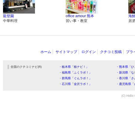
龍登園
office amour 熊本
海
中華料理
習い事・教室
居
ホーム
サイトマップ
ログイン
クチコミ投稿
プラ
全国のクチコミナビ(R)
・栃木県「栃ナビ！」
・熊本県「ひ
・福島県「ふくラボ！」
・新潟県「な
・群馬県「ぐんラボ！」
・香川県「さ
・石川県「金沢ラボ！」
・鹿児島県「
(C) HitBit