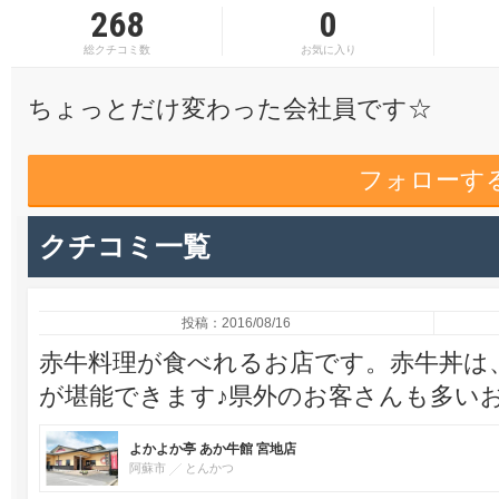
268
0
総クチコミ数
お気に入り
ちょっとだけ変わった会社員です☆
フォローす
クチコミ一覧
投稿：2016/08/16
赤牛料理が食べれるお店です。赤牛丼は
が堪能できます♪県外のお客さんも多い
よかよか亭 あか牛館 宮地店
阿蘇市
とんかつ