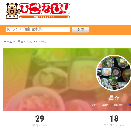
ホーム
昌☆さんのマイページ
昌☆
女性
40代
山鹿市
通
29
18
総合レベル
クチコミレベル