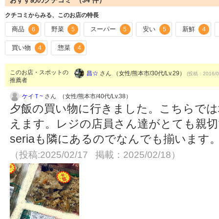
おすすめのクチコミ （
34
件）
クチコミからみる、このお店の特長
商品
野菜
スーパー
安い
新鮮
6
5
5
5
4
買い物
惣菜
4
4
このお店・スポットの
昌☆
さん （女性/熊本市/30代/Lv.29）
(投稿：2016/0
推薦者
ケイＴ~
さん （女性/熊本市/40代/Lv.38）
夕飯の買い物に行きました。こちらでは
えます。レジの店員さん達がとても親切
seriaも隣にあるのでなんでも揃いま
（投稿:2025/02/17 掲載：2025/02/18）