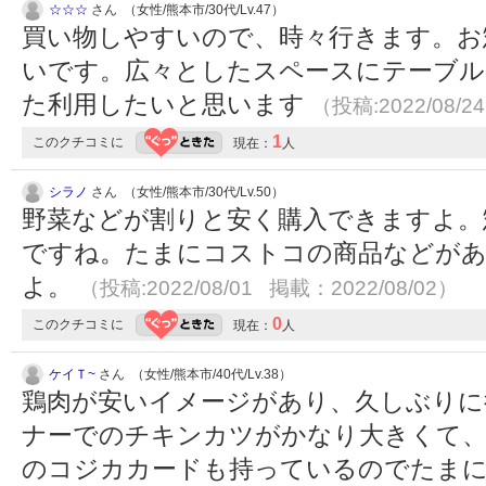
☆☆☆
さん （女性/熊本市/30代/Lv.47）
買い物しやすいので、時々行きます。お
いです。広々としたスペースにテーブル
た利用したいと思います
（投稿:2022/08/2
1
このクチコミに
現在：
人
シラノ
さん （女性/熊本市/30代/Lv.50）
野菜などが割りと安く購入できますよ。
ですね。たまにコストコの商品などが
よ。
（投稿:2022/08/01 掲載：2022/08/02）
0
このクチコミに
現在：
人
ケイＴ~
さん （女性/熊本市/40代/Lv.38）
鶏肉が安いイメージがあり、久しぶりに
ナーでのチキンカツがかなり大きくて、
のコジカカードも持っているのでたま