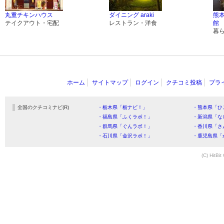
丸重チキンハウス
ダイニング araki
熊
テイクアウト・宅配
レストラン・洋食
館
暮
ホーム
サイトマップ
ログイン
クチコミ投稿
プラ
全国のクチコミナビ(R)
・栃木県「栃ナビ！」
・熊本県「ひ
・福島県「ふくラボ！」
・新潟県「な
・群馬県「ぐんラボ！」
・香川県「さ
・石川県「金沢ラボ！」
・鹿児島県「
(C) HitBit