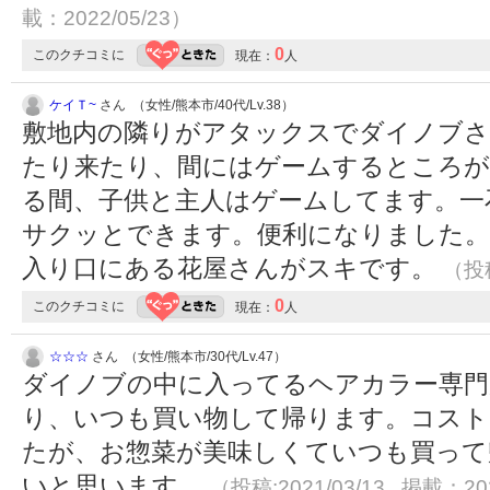
載：2022/05/23）
0
このクチコミに
現在：
人
ケイＴ~
さん （女性/熊本市/40代/Lv.38）
敷地内の隣りがアタックスでダイノブ
たり来たり、間にはゲームするところが
る間、子供と主人はゲームしてます。一
サクッとできます。便利になりました。
入り口にある花屋さんがスキです。
（投稿
0
このクチコミに
現在：
人
☆☆☆
さん （女性/熊本市/30代/Lv.47）
ダイノブの中に入ってるヘアカラー専門
り、いつも買い物して帰ります。コスト
たが、お惣菜が美味しくていつも買って
いと思います。
（投稿:2021/03/13 掲載：202