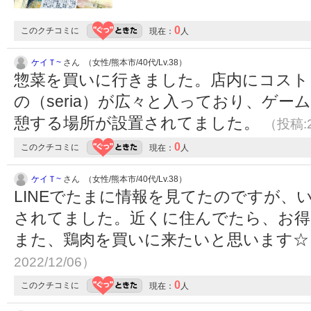
0
このクチコミに
現在：
人
ケイＴ~
さん （女性/熊本市/40代/Lv.38）
惣菜を買いに行きました。店内にコスト
の（seria）が広々と入っており、ゲ
憩する場所が設置されてました。
（投稿:2
0
このクチコミに
現在：
人
ケイＴ~
さん （女性/熊本市/40代/Lv.38）
LINEでたまに情報を見てたのですが、
されてました。近くに住んでたら、お得
また、鶏肉を買いに来たいと思います
2022/12/06）
0
このクチコミに
現在：
人