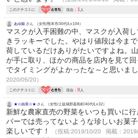
1
このクチコミに
現在：
人
あゆ姫
さん （女性/熊本市/30代/Lv.104）
マスクが入手困難の中、マスクが入荷し
きラッキーでした。やはり値段は今まで
荷しているだけありがたいですよね。
が手に取り、ほかの商品を店内を見て回
でタイミングがよかったな～と思いま
2020/05/20）
0
このクチコミに
現在：
人
★☆由美☆★
さん （女性/上益城郡嘉島町/40代/Lv.32）
新鮮な農家直売の野菜をいつも買いに行
パーでは売ってないような珍しいお菓子
楽しいです！
（投稿:2019/10/20 掲載：2019/