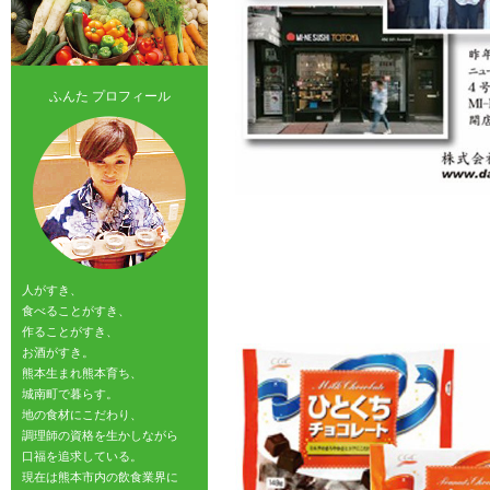
ふんた プロフィール
人がすき、
食べることがすき、
作ることがすき、
お酒がすき。
熊本生まれ熊本育ち、
城南町で暮らす。
地の食材にこだわり、
調理師の資格を生かしながら
口福を追求している。
現在は熊本市内の飲食業界に