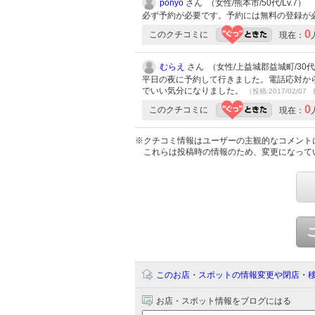
ponyo
さん （女性/熊本市/50代/Lv.7）
必ず予約が必要です。予約には無料の登録が
0
このクチコミに
現在：
むらえ
さん （女性/上益城郡益城町/30代/L
平日の夜に予約して行きました。電話応対か
でいい気分になりました。
（投稿:2017/02/07 
0
このクチコミに
現在：
※クチコミ情報はユーザーの主観的なコメント
これらは投稿時の情報のため、変更になって
このお店・スポットの情報変更や閉店・
お店・スポット情報をブログにはる