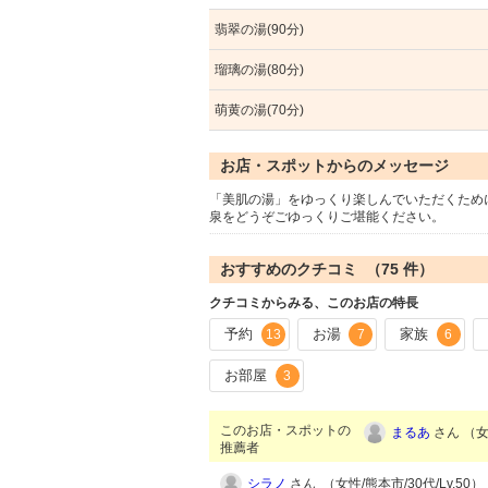
翡翠の湯(90分)
瑠璃の湯(80分)
萌黄の湯(70分)
お店・スポットからのメッセージ
「美肌の湯」をゆっくり楽しんでいただくため
泉をどうぞごゆっくりご堪能ください。
おすすめのクチコミ （
75
件）
クチコミからみる、このお店の特長
予約
お湯
家族
13
7
6
お部屋
3
このお店・スポットの
まるあ
さん （女性
推薦者
シラノ
さん （女性/熊本市/30代/Lv.50）