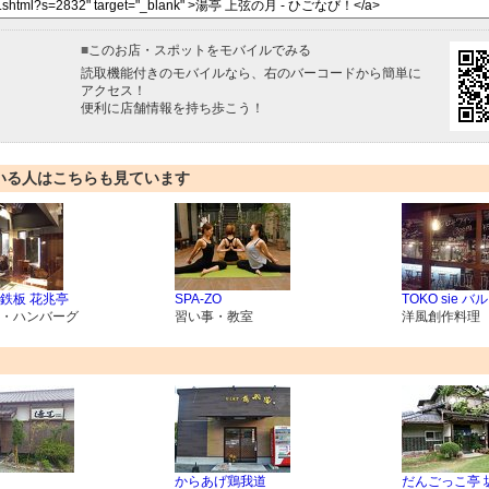
■
このお店・スポットをモバイルでみる
読取機能付きのモバイルなら、右のバーコードから簡単に
アクセス！
便利に店舗情報を持ち歩こう！
いる人はこちらも見ています
鉄板 花兆亭
SPA-ZO
TOKO sie バル
・ハンバーグ
習い事・教室
洋風創作料理
からあげ鶏我道
だんごっこ亭 