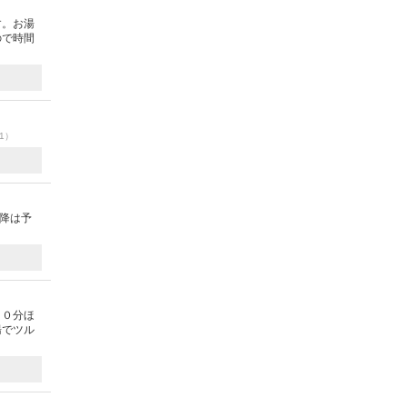
す。お湯
ので時間
21）
以降は予
２０分ほ
湯でツル