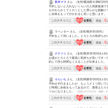
新米ママ
さん （女性/菊池郡大津町/20代/L
予約しないと入れないくらいの人気家族湯で
もやわらかくてトロッとした滑らかな肌触り
に余裕をもって行かれると良いと思います。
0
このクチコミに
現在：
ラベンター さん （女性/熊本市/30代）
予約をして伺いました。とろとろの気持ちが
0
このクチコミに
現在：
ナナツ☆
さん （女性/熊本市/30代/Lv.34
お湯がとろとろで最高に気持ちが良いです～(
約して待ち時間なく入ることが出来ました。
0
このクチコミに
現在：
そらいち
さん （女性/阿蘇市/30代/Lv.10
予約せず行きましたが、ちょうど１つ空いて
ど時間に余裕をもってあるので、着替えたり
ツルになりました。
（投稿:2017/03/31 掲載：20
0
このクチコミに
現在：