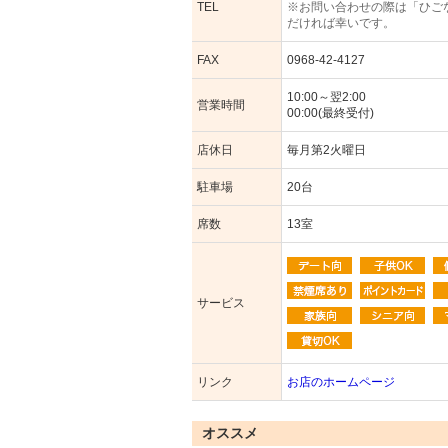
TEL
※お問い合わせの際は「ひご
だければ幸いです。
FAX
0968-42-4127
10:00～翌2:00
営業時間
00:00(最終受付)
店休日
毎月第2火曜日
駐車場
20台
席数
13室
サービス
リンク
お店のホームページ
オススメ