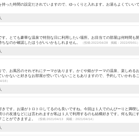
を持った時間の設定だされていますので、ゆっくりと入れます。お湯もよくていい
人
です。とても豪華な温泉で特別な日に利用したい場所。お目当ての部屋は何時間も
待ちなのか確認したほうがいいかもしれません。
（投稿:2022/04/28 掲載：2022/05/01
人
りで、お風呂のそれぞれにテーマがあります。かぐや姫がテーマの温泉、楽しめる
ていかないと好きなお部屋が空いていないこともありますので、予約していかれる
4/16）
人
）
好きです。お湯がトロトロしてるのも良いですね。今回は１人でのんびーりと満喫
周りの友達などには言われますが私は１人で利用するのも結構好きです。何も気に
すことができますよ。
（投稿:2021/04/13 掲載：2021/04/14）
人