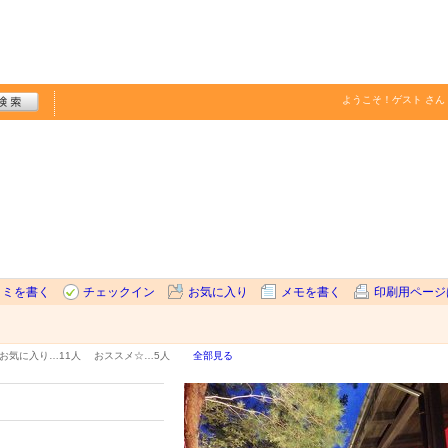
ようこそ！
ゲスト
さん
コミを書く
チェックイン
お気に入り
メモを書く
印刷用ページ
お気に入り…
11人
おススメ☆…
5人
全部見る