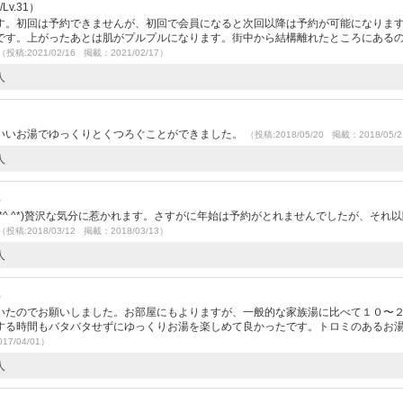
v.31）
す。初回は予約できませんが、初回で会員になると次回以降は予約が可能になりま
です。上がったあとは肌がプルプルになります。街中から結構離れたところにある
（投稿:2021/02/16 掲載：2021/02/17）
人
いいお湯でゆっくりとくつろぐことができました。
（投稿:2018/05/20 掲載：2018/05/
人
）
*^ ^*)贅沢な気分に惹かれます。さすがに年始は予約がとれませんでしたが、それ
（投稿:2018/03/12 掲載：2018/03/13）
人
）
いたのでお願いしました。お部屋にもよりますが、一般的な家族湯に比べて１０〜
する時間もバタバタせずにゆっくりお湯を楽しめて良かったです。トロミのあるお
17/04/01）
人