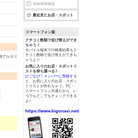
登録情報確認
最近見たお店・スポット
スマートフォン版
クチコミ数順で並び替えができ
ちゃう！
モバイル端末での検索結果もク
チコミ数順で並び替えができち
強アルカリ
ゃうよ☆
お気に入りのお店・スポットリ
ストを持ち運べる！
ひごなび！メンバーに登録
する
と、お気に入りのお店・スポッ
トリストが作れちゃう。PC・
スマートフォン共通だから、い
つでもどこでもチェックできる
よ♪
https://www.higonavi.net/