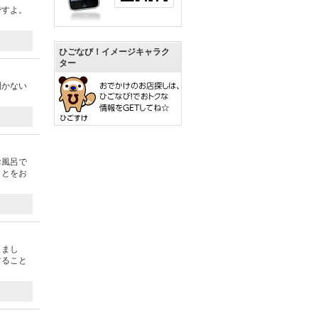
ですよ。
ひごなび！イメージキャラク
ター
開かない
）
お風呂で
ことをお
しまし
すること