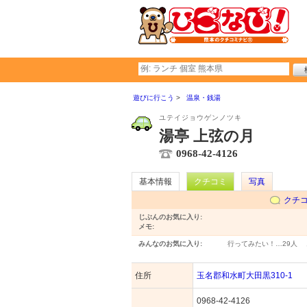
遊びに行こう
温泉・銭湯
ユテイジョウゲンノツキ
湯亭 上弦の月
0968-42-4126
基本情報
クチコミ
写真
クチ
じぶんのお気に入り:
メモ:
みんなのお気に入り:
行ってみたい！…
29人
住所
玉名郡和水町大田黒310-1
0968-42-4126