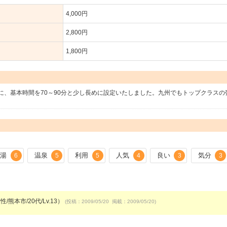
4,000円
2,800円
1,800円
に、基本時間を70～90分と少し長めに設定いたしました。九州でもトップクラスの
湯
温泉
利用
人気
良い
気分
6
5
5
4
3
3
/熊本市/20代/Lv.13）
(投稿：2009/05/20 掲載：2009/05/20)