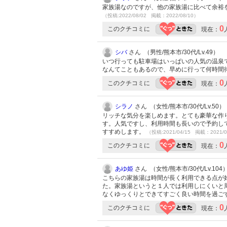
家族湯なのですが、他の家族湯に比べて余裕
（投稿:2022/08/02 掲載：2022/08/10）
0
このクチコミに
現在：
シバ
さん （男性/熊本市/30代/Lv.49）
いつ行っても駐車場はいっぱいの人気の温泉
なんてこともあるので、早めに行って何時間
0
このクチコミに
現在：
シラノ
さん （女性/熊本市/30代/Lv.50）
リッチな気分を楽しめます。とても豪華な作
す。人気ですし、利用時間も長いので予約し
すすめします。
（投稿:2021/04/15 掲載：2021/0
0
このクチコミに
現在：
あゆ姫
さん （女性/熊本市/30代/Lv.104
こちらの家族湯は時間が長く利用できる点が
た。家族湯というと１人では利用しにくいと
なくゆっくりとできてすごく良い時間を過ご
0
このクチコミに
現在：