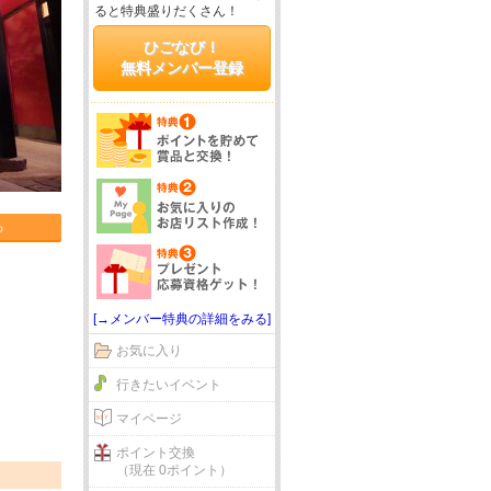
ると特典盛りだくさん！
ひごなび！
無料メンバー登録
る
[→メンバー特典の詳細をみる]
お気に入り
行きたいイベント
マイページ
ポイント交換
（現在 0ポイント）