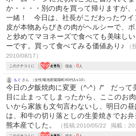
か・・・・別の肉を買って帰りますが、
一緒！ 今日は、社長がこだわったウイ
皮が本物あらびきの肉がヘルシーで、ボ
と炒めてマヨネーズで食べても美味しい
ーです。買って食べてみる価値あり♪
（投
2010/08/17）
0
このクチコミに
現在：
人
もぐ
さん （女性/菊池郡菊陽町/40代/Lv.10）
今日の夕飯焼肉に変更（^‐^）/″ だっ
目に止まってしまったから、ここのお肉
いから家族も文句言わないし、明日の昼
は、和牛の切り落としの生姜焼きでお弁
熊本産でした。
（投稿:2010/05/22 掲載：201
0
このクチコミに
現在：
人