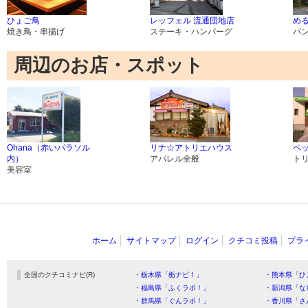
ひょご鳥
レッフェル 流通団地店
め
焼き鳥・串揚げ
ステーキ・ハンバーグ
パ
周辺のお店・スポット
Ohana（赤いパラソル
リナ☆アトリエハウス
ペ
内）
アパレル全般
ト
美容室
ホーム
サイトマップ
ログイン
クチコミ投稿
プラ
全国のクチコミナビ(R)
・栃木県「栃ナビ！」
・熊本県「ひ
・福島県「ふくラボ！」
・新潟県「な
・群馬県「ぐんラボ！」
・香川県「さ