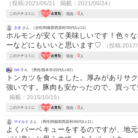
（投稿:2021/05/21 掲載：2021/05/24）
0
このクチコミに
現在：
人
さき
さん （女性/阿蘇郡西原村/30代/Lv.13）
ホルモンが安くて美味しいです！色々な
ーなどにもいいと思います♡
（投稿:2017/
0
このクチコミに
現在：
人
ﾘｮｳ
さん （男性/熊本市/20代/Lv.83）
トンカツを食べました。厚みがありサ
強いです。豚肉も安かったので、買っ
掲載：2015/10/15）
0
このクチコミに
現在：
人
マイルド
さん （男性/阿蘇郡西原村/40代/Lv.11）
よくバーベキューをするのですが、地元