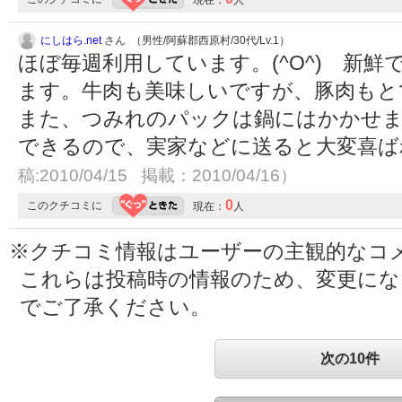
にしはら.net
さん （男性/阿蘇郡西原村/30代/Lv.1）
ほぼ毎週利用しています。(^O^) 新
ます。牛肉も美味しいですが、豚肉もと
また、つみれのパックは鍋にはかかせま
できるので、実家などに送ると大変喜ばれま
稿:2010/04/15 掲載：2010/04/16）
0
このクチコミに
現在：
人
※クチコミ情報はユーザーの主観的なコ
これらは投稿時の情報のため、変更に
でご了承ください。
次の10件