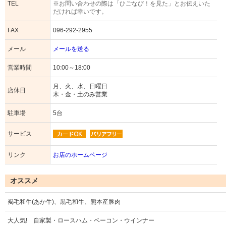
TEL
※お問い合わせの際は「ひごなび！を見た」とお伝えいた
だければ幸いです。
FAX
096-292-2955
メール
メールを送る
営業時間
10:00～18:00
月、火、水、日曜日
店休日
木・金・土のみ営業
駐車場
5台
サービス
リンク
お店のホームページ
オススメ
褐毛和牛(あか牛)、黒毛和牛、熊本産豚肉
大人気! 自家製・ロースハム・ベーコン・ウインナー