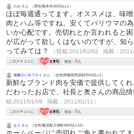
たか
さん （男性/熊本市/30代/Lv.1）
ほぼ毎週通ってます。オススメは、味噌
肉とハム等ですね。安くてバリウマの為
いか心配です。売切れとか言われると困
が広がって欲しくはないのですが、知
ってみては？
（投稿:2011/02/02 掲載：2011/
0
このクチコミに
現在：
人
海豚のバタフライ
さん （女性/阿蘇郡西原村/50代/Lv.1）
新鮮なブランド肉を安価で提供してくれ
だわったお店で、社長と奥さんの商品
稿:2011/01/09 掲載：2011/01/11）
0
このクチコミに
現在：
人
もぐ
さん （女性/菊池郡大津町/40代/Lv.10）
ホームページに売切れご免と書かれてま