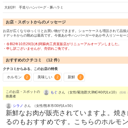
大好評! 手造りハンバーグ・豚ハラミ
お店・スポットからのメッセージ
お店が広くなりゆっくりとお買い物ができます。ショーケースも増設されて品揃
ドデッキからの眺めは最高です。今後あか牛ハンバーガーやあか牛入りソーセー
・令和2年10月29日(木)阿蘇肉工房直販店がリニューアルオープンしました。
・申し訳ございませんが、売切れご免です。
おすすめのクチコミ （
12
件）
クチコミからみる、このお店の特長
ホルモン
美味しい
新鮮
2
2
2
このお店・スポットの
もぐ
さん （女性/菊池郡大津町/40代/Lv.10）
(投稿：
推薦者
シラノ
さん （女性/熊本市/30代/Lv.50）
新鮮なお肉が販売されていますよ。焼き
るのもおすすめです。こちらのホルモ