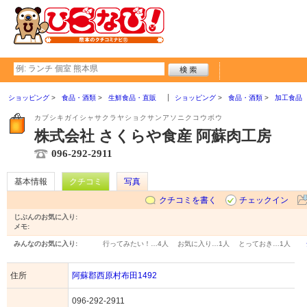
ショッピング
食品・酒類
生鮮食品・直販
ショッピング
食品・酒類
加工食品
カブシキガイシャサクラヤショクサンアソニクコウボウ
株式会社 さくらや食産 阿蘇肉工房
096-292-2911
基本情報
クチコミ
写真
クチコミを書く
チェックイン
じぶんのお気に入り:
メモ:
みんなのお気に入り:
行ってみたい！…
4人
お気に入り…
1人
とっておき…
1人
住所
阿蘇郡西原村布田1492
096-292-2911