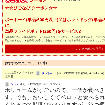
BOSS1’S PO-BOY
☆☆ひごなび!クーポン☆☆
ポーボーイ(単品:600円以上)又はホットドッグ(単品:
に、
単品フライドポテト(250円)をサービス☆
★本券1枚でお1人様のみ有効。 ★この画面をプリントアウトしたものか携帯画面を、ご注文の
用はできません。 ★お店側の都合で、予告なくサービスを打ち切る場合がございますのでご了
このクーポンを使用す
おすすめのクチコミ （
7
件）
このお店・スポットの
さっちん
さん （女性/菊池郡菊陽町/40代/Lv.24
推薦者
シラノ
さん （女性/熊本市/30代/Lv.50）
ボリュームがすごいので、一個が食べ
す。でも、おいしくてペロッと食べられ
くれるので時間はかかりますが、待つ