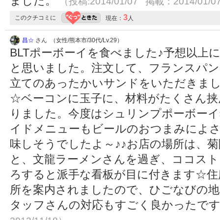
ました。
（投稿:2014/01/07 掲載：2014/01/0
3
このクチコミに
現在：
人
昌☆
さん （女性/熊本市/30代/Lv.29）
BLTポーボーイを食べました♪予想以上に
と思いました。注文して、フランスパン
立てのあったかいサンドをいただきまし
☆ベーコンに玉子に、材料がたくさん挟
りました。今度はシュリンプポーボーイ
イドメニューもビールのおつまみによ
味しそうでしたよ～♪♪お店の場所は、
と、文龍ラーメンさんを過ぎ、ココスト
ろすると派手な看板が目に付きます☆住
所を案内されましたので、ひごなびの地
タッフさんの対応もすごく良かったで