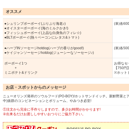
オススメ
●シュリンプポーボーイ(ぷりぷり海老♪)
(単)各60
●オイスターポーボーイ(海のミルクかき!)
●フィッシュポーボーイ(上品な白身魚のフィレ☆)
●BLTポーボーイ(熱々ベーコンにレタス&トマト)
●ハーブINソーセージhotdog(ハーブの香りがgood!)
(単)各50
●ケイジャンソーセージhotdog(ジューシーなソーセージ♪)
ポーボーイ1つ
お得なセ
+
【750円
ミニポテト&ドリンク
※ホット
お店・スポットからのメッセージ
ニューオリンズ発祥のソウルフード(PO-BOY)!ホットサンドイッチ。新鮮野菜
中)抜群のコンビネーションとボリューム、やみつき必至!
①注文から完全に手作りしますので、多少お時間がかかります!
②出来るだけお渡ししやすいおつりにご協力下さい。