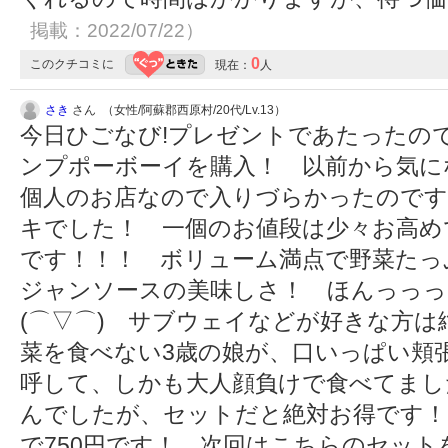
掲載：2022/07/22）
0
このクチコミに
現在：
人
さき
さん （女性/阿蘇郡西原村/20代/Lv.13）
今日ひごなび!プレゼントであたったの
ンプポーボーイを購入！ 以前から気に
個人のお店なので入りづらかったのです
キでした！ 一個のお値段は少々お高め
です！！！ ボリューム満点で野菜たっ
ジャンソースの美味しさ！ ほんっっっ
(⌒▽⌒) サブウェイなどが好きな方
菜を食べない3歳の娘が、口いっぱい頬
呼して、しかも大人顔負けで食べてまし
んでしたが、セットだと絶対お得です
で750円です！ 次回はこちらのセッ