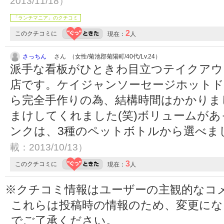
2013/11/18）
「ランチマニア」のクチコミ
2
このクチコミに
現在：
人
さっちん
さん （女性/菊池郡菊陽町/40代/Lv.24）
派手な看板がひときわ目立つテイクアウ
店です。ケイジャンソーセージホットド
ら完全手作りの為、結構時間はかかりまし
まけしてくれました(笑)ボリュームが
ンクは、3種のペットボトルから選べま
載：2013/10/13）
3
このクチコミに
現在：
人
※クチコミ情報はユーザーの主観的なコ
これらは投稿時の情報のため、変更に
でご了承ください。