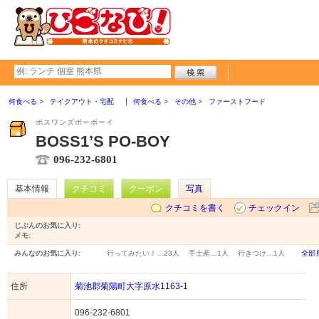
何食べる
テイクアウト・宅配
何食べる
その他
ファーストフード
ボスワンズポーボーイ
BOSS1’S PO-BOY
096-232-6801
基本情報
クチコミ
クーポン
写真
クチコミを書く
チェックイン
じぶんのお気に入り:
メモ:
みんなのお気に入り:
行ってみたい！…
23人
手土産…
1人
行きつけ…
1人
全部
住所
菊池郡菊陽町大字原水1163-1
096-232-6801