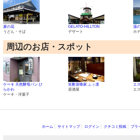
麦の花
GELATO-HILLTON
湯の
うどん・そば
デザート
ホ
周辺のお店・スポット
ケーキ 天然酵母パン ひ
笑酎居喰家 ふぅ凛
エス
らかわ
居酒屋
エ
ケーキ・洋菓子
ホーム
サイトマップ
ログイン
クチコミ投稿
プラ