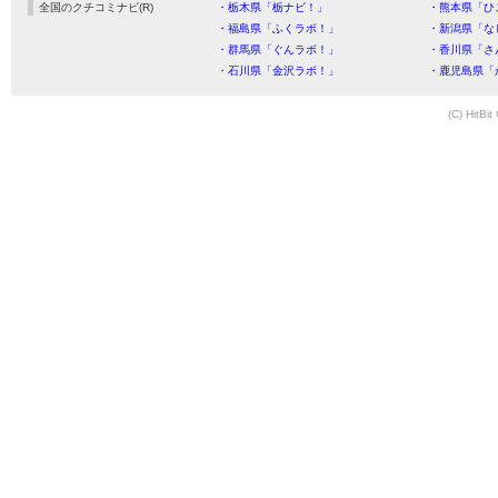
全国のクチコミナビ(R)
・栃木県「栃ナビ！」
・熊本県「ひ
・福島県「ふくラボ！」
・新潟県「な
・群馬県「ぐんラボ！」
・香川県「さ
・石川県「金沢ラボ！」
・鹿児島県「
(C) HitBit