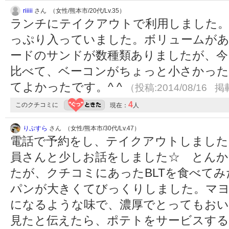
riiiii
さん （女性/熊本市/20代/Lv.35）
ランチにテイクアウトで利用しました。
っぷり入っていました。ボリュームが
ードのサンドが数種類ありましたが、今
比べて、ベーコンがちょっと小さかった
てよかったです。^ ^
（投稿:2014/08/16 掲
4
このクチコミに
現在：
人
りぷすら
さん （女性/熊本市/30代/Lv.47）
電話で予約をし、テイクアウトしました
員さんと少しお話をしました☆ とんか
たが、クチコミにあったBLTを食べて
パンが大きくてびっくりしました。マヨ
になるような味で、濃厚でとってもお
見たと伝えたら、ポテトをサービスする