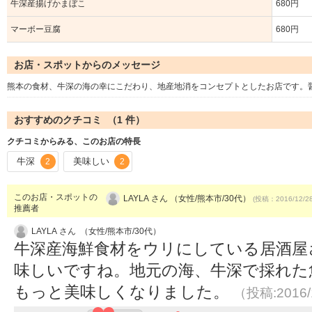
牛深産揚げかまぼこ
680円
マーボー豆腐
680円
お店・スポットからのメッセージ
熊本の食材、牛深の海の幸にこだわり、地産地消をコンセプトとしたお店です。
おすすめのクチコミ （
1
件）
クチコミからみる、このお店の特長
牛深
美味しい
2
2
このお店・スポットの
LAYLA さん （女性/熊本市/30代）
(投稿：2016/12/2
推薦者
LAYLA さん （女性/熊本市/30代）
牛深産海鮮食材をウリにしている居酒屋
味しいですね。地元の海、牛深で採れた
もっと美味しくなりました。
（投稿:2016/