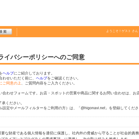
ようこそ！
ゲスト
さん
プライバシーポリシーへのご同意
を
ヘルプ
にご紹介しております。
合わせいただく前に、
ヘルプ
をご確認ください。
にご同意の上
、ご質問内容をご入力ください。
い合わせフォームです。お店・スポットの営業や商品に関するお問い合わせは、お
了承ください。
定やメールフィルターをご利用の方）は、「@higonavi.net」を登録してくだ
個人の重要な財産である個人情報を適切に保護し、社内外の脅威から守ることが社会的責