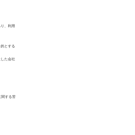
あり、利用
目的とする
社した会社
に関する苦