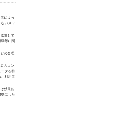
用者によっ
くないメッ
を収集して
活動等に関
)などの合理
用者のコン
ュータを特
め、利用者
タは効果的
無効にした