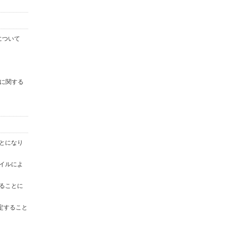
について
に関する
ことになり
ァイルによ
することに
定すること