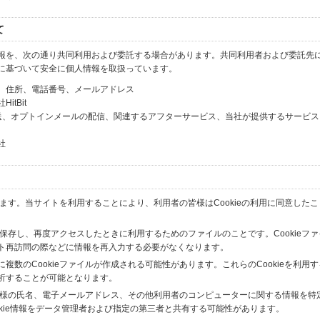
て
報を、次の通り共同利用および委託する場合があります。共同利用者および委託先
に基づいて安全に個人情報を取扱っています。
、住所、電話番号、メールアドレス
tBit
送、オプトインメールの配信、関連するアフターサービス、当社が提供するサービス
社
います。当サイトを利用することにより、利用者の皆様はCookieの利用に同意した
間保存し、再度アクセスしたときに利用するためのファイルのことです。Cookieフ
ト再訪問の際などに情報を再入力する必要がなくなります。
数のCookieファイルが作成される可能性があります。これらのCookieを利用
析することが可能となります。
の皆様の氏名、電子メールアドレス、その他利用者のコンピューターに関する情報を特
okie情報をデータ管理者および指定の第三者と共有する可能性があります。