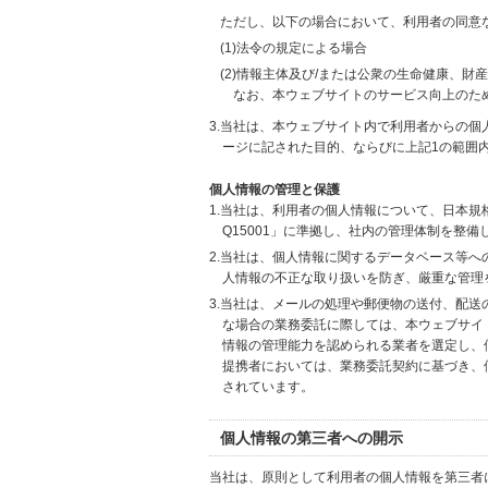
ただし、以下の場合において、利用者の同意
(1)法令の規定による場合
(2)情報主体及び/または公衆の生命健康、
なお、本ウェブサイトのサービス向上のた
3.当社は、本ウェブサイト内で利用者からの
ージに記された目的、ならびに上記1の範囲
個人情報の管理と保護
1.当社は、利用者の個人情報について、日本規
Q15001」に準拠し、社内の管理体制を整
2.当社は、個人情報に関するデータベース等
人情報の不正な取り扱いを防ぎ、厳重な管理
3.当社は、メールの処理や郵便物の送付、配
な場合の業務委託に際しては、本ウェブサイ
情報の管理能力を認められる業者を選定し、
提携者においては、業務委託契約に基づき、
されています。
個人情報の第三者への開示
当社は、原則として利用者の個人情報を第三者