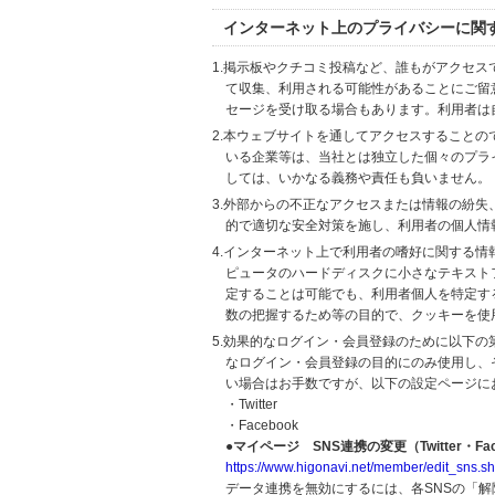
インターネット上のプライバシーに関
1.掲示板やクチコミ投稿など、誰もがアクセ
て収集、利用される可能性があることにご留
セージを受け取る場合もあります。利用者は
2.本ウェブサイトを通してアクセスすること
いる企業等は、当社とは独立した個々のプラ
しては、いかなる義務や責任も負いません。
3.外部からの不正なアクセスまたは情報の紛失、破壊
的で適切な安全対策を施し、利用者の個人情
4.インターネット上で利用者の嗜好に関する情報
ピュータのハードディスクに小さなテキスト
定することは可能でも、利用者個人を特定す
数の把握するため等の目的で、クッキーを使
5.効果的なログイン・会員登録のために以下
なログイン・会員登録の目的にのみ使用し、
い場合はお手数ですが、以下の設定ページに
・Twitter
・Facebook
●マイページ SNS連携の変更（Twitter・Fac
https://www.higonavi.net/member/edit_sns.sh
データ連携を無効にするには、各SNSの「