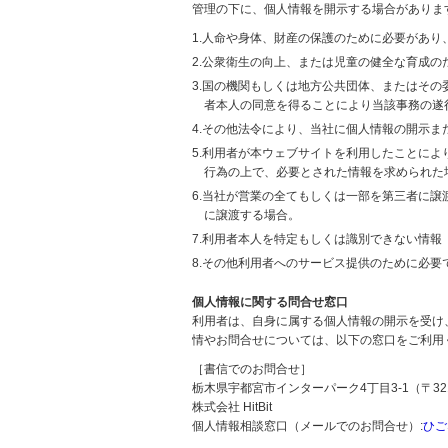
管理の下に、個人情報を開示する場合がありま
1.人命や身体、財産の保護のために必要があ
2.公衆衛生の向上、または児童の健全な育成
3.国の機関もしくは地方公共団体、またはそ
者本人の同意を得ることにより当該事務の遂
4.その他法令により、当社に個人情報の開示
5.利用者が本ウェブサイトを利用したことに
行為の上で、必要とされた情報を求められた
6.当社が営業の全てもしくは一部を第三者に
に譲渡する場合。
7.利用者本人を特定もしくは識別できない情報
8.その他利用者へのサービス提供のために必要
個人情報に関する問合せ窓口
利用者は、自身に属する個人情報の開示を受け
情やお問合せについては、以下の窓口をご利用
［書信でのお問合せ］
栃木県宇都宮市インターパーク4丁目3-1（〒321
株式会社 HitBit
個人情報相談窓口（メールでのお問合せ）:
ひご