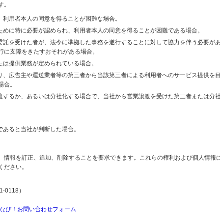
す。
り、利用者本人の同意を得ることが困難な場合。
のために特に必要が認められ、利用者本人の同意を得ることが困難である場合。
の委託を受けた者が、法令に準拠した事務を遂行することに対して協力を伴う必要が
行に支障をきたすおそれがある場合。
または提供業務が定められている場合。
より、広告主や運送業者等の第三者から当該第三者による利用者へのサービス提供を
場合。
譲渡するか、あるいは分社化する場合で、当社から営業譲渡を受けた第三者または分
であると当社が判断した場合。
、情報を訂正、追加、削除することを要求できます。これらの権利および個人情報
ください。
-0118）
なび！お問い合わせフォーム