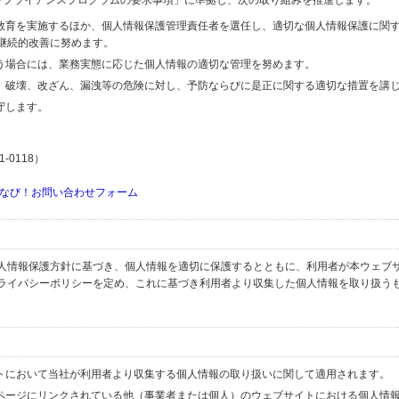
するコンプライアンスプログラムの要求事項」に準拠し、次の取り組みを推進します。
の教育を実施するほか、個人情報保護管理責任者を選任し、適切な個人情報保護に関
継続的改善に努めます。
行う場合には、業務実態に応じた個人情報の適切な管理を努めます。
失、破壊、改ざん、漏洩等の危険に対し、予防ならびに是正に関する適切な措置を講
守します。
-0118）
なび！お問い合わせフォーム
人情報保護方針に基づき、個人情報を適切に保護するとともに、利用者が本ウェブ
ライバシーポリシーを定め、これに基づき利用者より収集した個人情報を取り扱う
イトにおいて当社が利用者より収集する個人情報の取り扱いに関して適用されます。
ブページにリンクされている他（事業者または個人）のウェブサイトにおける個人情