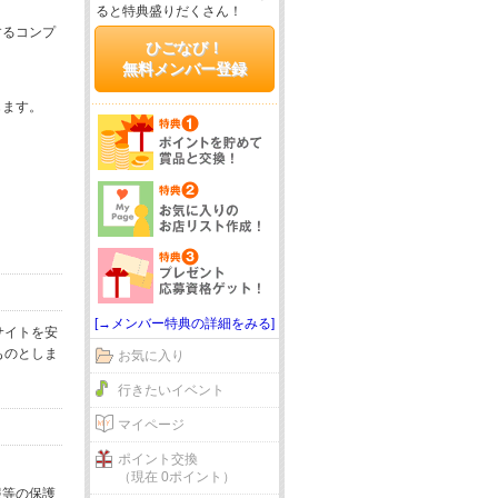
ると特典盛りだくさん！
するコンプ
ひごなび！
無料メンバー登録
じます。
[→メンバー特典の詳細をみる]
サイトを安
ものとしま
お気に入り
行きたいイベント
マイページ
ポイント交換
（現在 0ポイント）
報等の保護