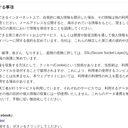
する事項
スできるインターネット上で、自発的に個人情報を開示した場合、その情報は他の利
意ください。メールアドレスを公開すると、掲示されている情報をもとに、望まし
自己の責任において情報を発信することを認識してください。
のできる第三者のサイトおよびサービス、もしくは懸賞や販促活動を通して個人情報
イバシーに関する規約を定めています。当社は、これらの独立した第三者の規約や
、改ざん、なりすまし、盗聴の危険に対しては、SSL(Secure Socket Layer
報の保護に努めています。
を収集する方法として、クッキー(Cookie)という技術があります。当技術は、利
ファイルを送付することで援用されますが、これにより、利用者の使用するコンピ
ることは出来ません。本ウェブサイトにおいては、利用者の利便性の向上を図るた
用する場合があります。
の第三者が行うサービスを利用しています。それぞれのサービスでは、利用するデー
その他の目的や個人情報の収集には一切使用いたしません。これらのデータ連携を
おいて、手順に従い無効化してください。
ebook）
tml
解除する」ボタンをクリックしてください。