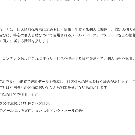
報」とは、個人情報保護法に定める個人情報（生存する個人に関連し、特定の個人
らびに、特定の個人と結びついて使用されるメールアドレス、パスワードなどの情
の個人に属する情報を指します。
」コンテンツおよびこれに伴うサービスを提供する目的を以って、個人情報を収集
を特定できない形式で統計データを作成し、社内外への開示を行う場合があります。
当社は利用者との関係においてなんら制限を受けないものとします。
に次の目的で利用します。
ータの作成および社内外への開示
等のメールによる案内、またはダイレクトメールの送付