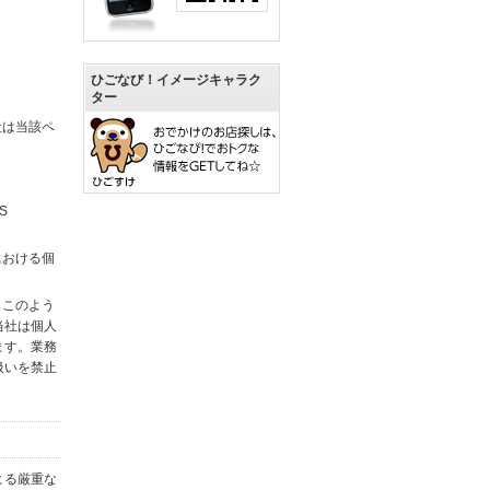
ひごなび！イメージキャラク
ター
社は当該ペ
S
における個
。このよう
当社は個人
ます。業務
扱いを禁止
よる厳重な