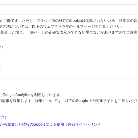
とが可能です。ただし、ブラウザ内の既存のCookieは削除されないため、利用者の
除方法については、以下のウェブブラウザのヘルプページをご覧ください。
の受信を拒否した場合、一部ページの正確な表示ができない場合などがありますのでご注
ク）
）
）
）
gle Analyticsを利用しています。
用して利用者の情報を収集します。詳細については、以下のGoogle社の関連サイトをご覧くださ
リンク）
リから収集した情報のGoogleによる使用（外部サイトへリンク）