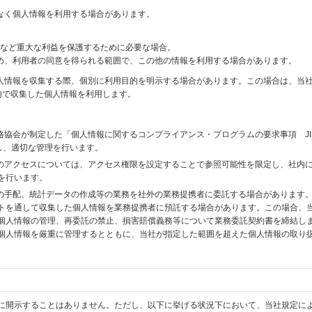
なく個人情報を利用する場合があります。
財産など重大な利益を保護するために必要な場合。
め、利用者の同意を得られる範囲で、この他の情報を利用する場合があります。
個人情報を収集する際、個別に利用目的を明示する場合があります。この場合は、当
内で収集した個人情報を利用します。
格協会が制定した「個人情報に関するコンプライアンス・プログラムの要求事項 JI
備し、適切な管理を行います。
へのアクセスについては、アクセス権限を設定することで参照可能性を限定し、社内
を行います。
送の手配、統計データの作成等の業務を社外の業務提携者に委託する場合があります
トを通して収集した個人情報を業務提携者に預託する場合があります。この場合、
個人情報の管理、再委託の禁止、損害賠償義務等について業務委託契約書を締結し
個人情報を厳重に管理するとともに、当社が指定した範囲を超えた個人情報の取り
に開示することはありません。ただし、以下に挙げる状況下において、当社規定に