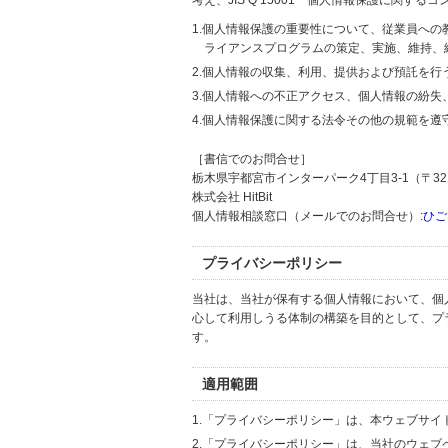
考え、JIS Q 15001「個人情報保護に関
1.個人情報保護の重要性について、従業員へ
ライアンスプログラムの策定、実施、維持、
2.個人情報の収集、利用、提供および預託を
3.個人情報への不正アクセス、個人情報の紛
4.個人情報保護に関する法令その他の規範を遵
［書信でのお問合せ］
栃木県宇都宮市インターパーク4丁目3-1（〒321
株式会社 HitBit
個人情報相談窓口（メールでのお問合せ）:
ひご
プライバシーポリシー
当社は、当社が保有する個人情報において、個
心して利用しうる体制の構築を目的として、プ
す。
適用範囲
1.「プライバシーポリシー」は、本ウェブサ
2.「プライバシーポリシー」は、当社のウェ