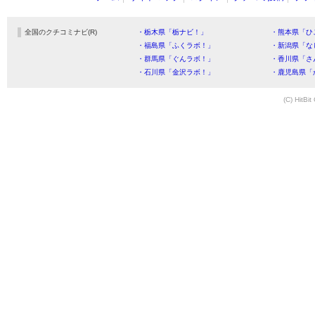
全国のクチコミナビ(R)
・栃木県「栃ナビ！」
・熊本県「ひ
・福島県「ふくラボ！」
・新潟県「な
・群馬県「ぐんラボ！」
・香川県「さ
・石川県「金沢ラボ！」
・鹿児島県「
(C) HitBit