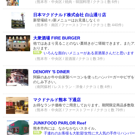
（熊本市・中央区 / 焼肉・韓国料理 / クチコミ数 6件）
日本マクドナルド株式会社 白山通り店
新登場続々♪新メニューはお見逃しなく☆
（熊本市・南区 / ファーストフード / クチコミ数 440件）
大衆酒場 FIRE BURGER
他ではあまり見ることのない藁焼きがご堪能できます。またア
おります。
いろんな面白いメニューがある居酒屋さんだと思います！
（熊本市・中央区 / 居酒屋 / クチコミ数 3件）
DENORY 'S DINER
阿蘇のあか牛や自家製ベーコンを使ったハンバーガーやピザを
のしみ下さい。
（南阿蘇村 / レストラン・洋食 / クチコミ数 4件）
マクドナルド熊本 下通店
お得なランチ価格でご用意しております。期間限定商品多数取
（熊本市・中央区 / ファーストフード / クチコミ数 79件）
JUNKFOOD PARLOR Reef
熊本市内には、なかなかないスタイル。
子連れのお客様も大歓迎!女性に大人気の手作りハンバー