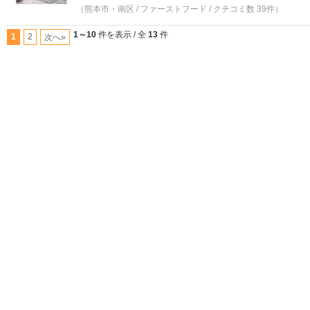
（熊本市・南区 / ファーストフード / クチコミ数 39件）
1～10
件を表示 / 全
13
件
1
2
次へ»