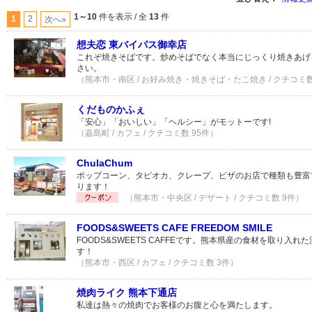
1～10
件を表示 / 全
13
件
1
2
次へ»
想夫恋 東バイパス御幸店
これぞ焼きそばです。炒めそばでなく本当にじっくり焼きあげ
さい。
（熊本市・南区 / お好み焼き・焼きそば・たこ焼き / クチコミ数
くだものかふぇ
「安心」「おいしい」「ヘルシー」がモットーです!
（嘉島町 / カフェ / クチコミ数 95件）
ChulaChum
ポップコーン、タピオカ、クレープ、ピザのお店で種類も豊富
ります！
（熊本市・中央区 / デザート / クチコミ数 9件）
FOODS&SWEETS CAFE FREEDOM SMILE
FOODS&SWEETS CAFFEです。熊本県産の食材を取り入
す！
（熊本市・西区 / カフェ / クチコミ数 3件）
焼肉ライク 熊本下通店
私達は熱々の焼肉でお客様のお腹と心を満たします。