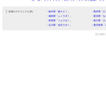
全国のクチコミナビ(R)
・栃木県「栃ナビ！」
・熊本県「ひ
・福島県「ふくラボ！」
・新潟県「な
・群馬県「ぐんラボ！」
・香川県「さ
・石川県「金沢ラボ！」
・鹿児島県「
(C) HitBit