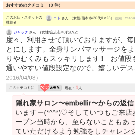
おすすめのクチコミ （
3
件）
このお店・スポットの
コト
さん （女性/熊本市/20代/Lv.23）
(投稿：2016/0
推薦者
ジャック
さん （女性/合志市/40代/Lv.2）
度々、利用させて頂いておりますが、毎
とにします。全身リンパマッサージをよ
りやむくみもスッキリします‼ お値段
通いやすい値段設定なので、嬉しいデ
2016/04/08）
1
このクチコミに
現在：
人
隠れ家サロン〜embellir〜からの返
いますー(*^^*)♡そしていつもご
ープン当時から、至らないこともあ
ていただけるよう勉強をしチャレンジ