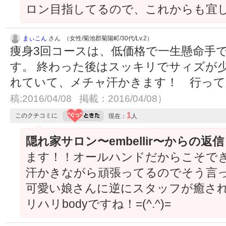
ロン目指してるので、これからも宜
まぃこん
さん （女性/菊池郡菊陽町/30代/Lv.2）
痩身3回コースは、低価格で一生懸命手
す。 終わった後はスッキリでサィズが
れていて、メチャ汗かきます！ 行っ
稿:2016/04/08 掲載：2016/04/08）
1
このクチコミに
現在：
人
隠れ家サロン〜embellir〜からの返
ます！！オールハンドだからこそで
汗かきながら頑張ってるのでそう言
可愛い娘さんに逆にスタッフが癒され
リハリbodyですね！=(^.^)=