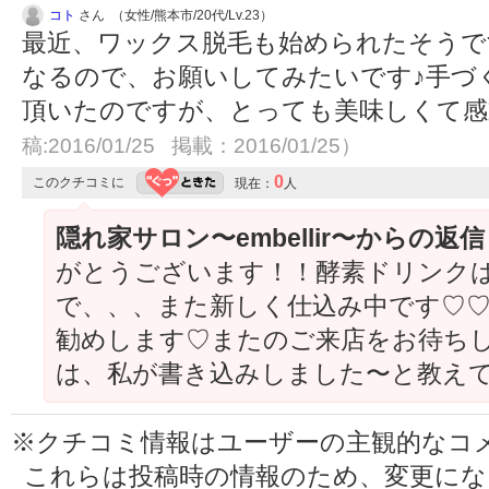
コト
さん （女性/熊本市/20代/Lv.23）
最近、ワックス脱毛も始められたそうで
なるので、お願いしてみたいです♪手づ
頂いたのですが、とっても美味しくて感動
稿:2016/01/25 掲載：2016/01/25）
0
このクチコミに
現在：
人
隠れ家サロン〜embellir〜からの返
がとうございます！！酵素ドリンク
で、、、また新しく仕込み中です♡♡
勧めします♡またのご来店をお待ちし
は、私が書き込みしました〜と教え
※クチコミ情報はユーザーの主観的なコ
これらは投稿時の情報のため、変更に