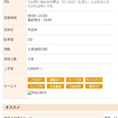
TEL
※お問い合わせの際は「ひごなび！を見た」とお伝えいた
だければ幸いです。
09:00～21:00
営業時間
最終受付 19:00
店休日
不定休
駐車場
2台
席数
２席(個室1室)
収容人数
２名
ご予算
5,500円 ～
サービス
オススメ