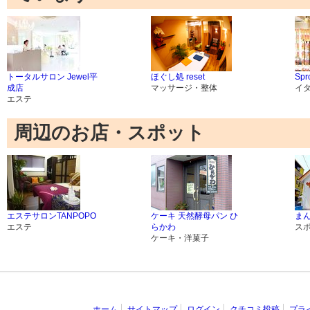
トータルサロン Jewel平
ほぐし処 reset
Spr
成店
マッサージ・整体
イ
エステ
周辺のお店・スポット
エステサロンTANPOPO
ケーキ 天然酵母パン ひ
ま
エステ
らかわ
ス
ケーキ・洋菓子
ホーム
サイトマップ
ログイン
クチコミ投稿
プラ