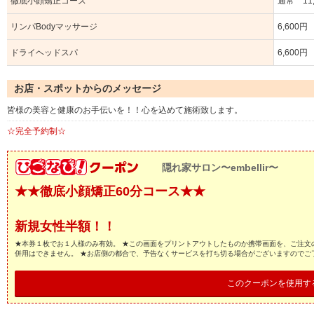
徹底小顔矯正コース
通常 11,
リンパBodyマッサージ
6,600円
ドライヘッドスパ
6,600円
お店・スポットからのメッセージ
皆様の美容と健康のお手伝いを！！心を込めて施術致します。
☆完全予約制☆
隠れ家サロン〜embellir〜
★★徹底小顔矯正60分コース★★
新規女性半額！！
★本券１枚でお１人様のみ有効。 ★この画面をプリントアウトしたものか携帯画面を、ご注文
併用はできません。 ★お店側の都合で、予告なくサービスを打ち切る場合がございますのでご
このクーポンを使用す