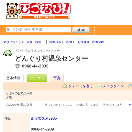
遊びに行こう
温泉・銭湯
何食べる
和食
お食事処・和食全般
ドングリムラオンセンセンター
どんぐり村温泉センター
0968-44-2939
基本情報
クチコミ
写真
クチコミを書く
チェックイン
じぶんのお気に入り:
メモ:
みんなのお気に入り:
行ってみたい！…
8人
お気に入り…
5人
行きつけ…
2人
全
住所
山鹿市久原3905
0968-44-2939