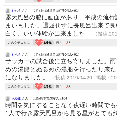
むらえ
さん （女性/上益城郡益城町/30代/Lv.91）
露天風呂の脇に画面があり、平成の流行
まいました。退屈せずに長風呂出来て良
白く、いい体験が出来ました。
（投稿:201
0
このクチコミに
現在：
人
むらえ
さん （女性/上益城郡益城町/30代/Lv.91）
サッカーの試合後に立ち寄りました。雨
めの湯船とぬるめの湯船を行ったり来た
になりました。
（投稿:2019/04/20 掲載：201
0
このクチコミに
現在：
人
あゆ姫
さん （女性/熊本市/30代/Lv.104）
時間を気にすることなく夜遅い時間でも
1人で行き露天風呂から見る星がとても