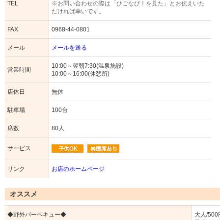
TEL
※お問い合わせの際は「ひごなび！を見た」とお伝えいた
だければ幸いです。
FAX
0968-44-0801
メール
メールを送る
10:00～翌朝7:30(温泉施設)
営業時間
10:00～16:00(休憩所)
店休日
無休
駐車場
100台
席数
80人
サービス
リンク
お店のホームページ
オススメ
◆野外バーベキュー◆
大人/500