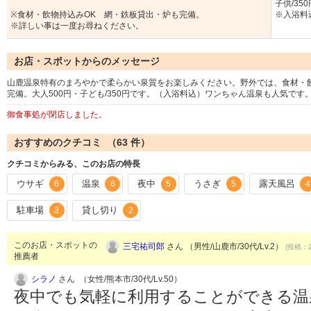
子供/350
※食材・飲物持込みOK 網・鉄板貸出・炉も完備。
※入浴料
※詳しい事は一度お尋ねください。
お店・スポットからのメッセージ
山鹿温泉特有のまろやかで柔らかい泉質をお楽しみください。野外では、食材・
完備。大人500円・子ども/350円です。（入浴料込）ワンちゃん温泉も人気です
御食事処が閉店しました。
おすすめのクチコミ （
63
件）
クチコミからみる、このお店の特長
ウサギ
温泉
夜中
うさぎ
露天風呂
6
6
5
5
4
駐車場
貸し切り
3
2
このお店・スポットの
三宅祐司郎
さん （男性/山鹿市/30代/Lv.2）
(投稿：2
推薦者
シラノ
さん （女性/熊本市/30代/Lv.50）
夜中でも気軽に利用することができる温