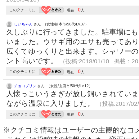
0
このクチコミに
現在：
人
しいちゃん
さん （女性/熊本市/50代/Lv.37）
久しぶりに行ってきました。駐車場にも
いました。ウサギ用のエサも売ってあり
広くてゆっくりと出来ます。シャワーの
ント高いです。
（投稿:2018/01/10 掲載：201
0
このクチコミに
現在：
人
チョコプリン
さん （女性/山鹿市/50代/Lv.12）
人懐っこいうさぎが放し飼いされていま
ながら温泉に入りました。
（投稿:2017/02
0
このクチコミに
現在：
人
※クチコミ情報はユーザーの主観的なコ