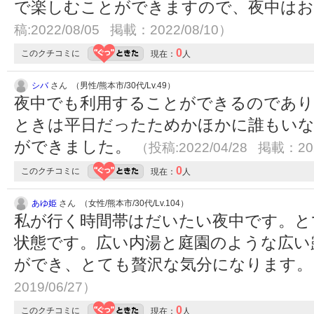
で楽しむことができますので、夜中は
稿:2022/08/05 掲載：2022/08/10）
0
このクチコミに
現在：
人
シバ
さん （男性/熊本市/30代/Lv.49）
夜中でも利用することができるのであり
ときは平日だったためかほかに誰もい
ができました。
（投稿:2022/04/28 掲載：202
0
このクチコミに
現在：
人
あゆ姫
さん （女性/熊本市/30代/Lv.104）
私が行く時間帯はだいたい夜中です。と
状態です。広い内湯と庭園のような広い
ができ、とても贅沢な気分になります
2019/06/27）
0
このクチコミに
現在：
人