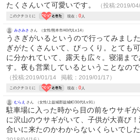
たくさんいて可愛いです。
（投稿:2019/04
0
このクチコミに
現在：
人
みさみさ
さん （女性/熊本市/40代/Lv.14）
うさぎがいるというので行ってみまし
ぎがたくさんいて、びっくり。とても可
に分かれていて、露天も広々。寝湯まで
す。夜も営業しているということなので
（投稿:2019/01/14 掲載：2019/01/17）
0
このクチコミに
現在：
人
むらえ
さん （女性/上益城郡益城町/30代/Lv.91）
駐車場に入った時から目の前をウサギが
に沢山のウサギがいて、子供が大喜び！
合いに来たのかわからないくらいでし
2018/04/16）