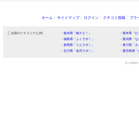
ホーム
サイトマップ
ログイン
クチコミ投稿
プラ
全国のクチコミナビ(R)
・栃木県「栃ナビ！」
・熊本県「ひ
・福島県「ふくラボ！」
・新潟県「な
・群馬県「ぐんラボ！」
・香川県「さ
・石川県「金沢ラボ！」
・鹿児島県「
(C) HitBit