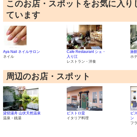
このお店・スポットをお気に入り
ています
Aya Nail ネイルサロン
Cafe Restaurant シェ・
旅
ネイル
入り江
ホ
レストラン・洋食
周辺のお店・スポット
貸切湯舟 山伏天然温泉
ビストロ蛮
ビ
温泉・銭湯
イタリア料理
ン
フ