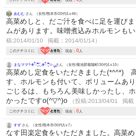
あむむ
さん （女性/熊本市/20代/Lv.46）
高菜めしと、だご汁を食べに足を運びま
ムがあります。味噌煮込みホルモンも
稿:2014/01/10 掲載：2014/01/14）
0
このクチコミに
現在：
人
まなママ✧ً☬ཻैั້͈◡ً☬ཻैั້͈✩ೄ
さん （女性/菊池郡菊陽町/30代/Lv.10）
高菜めし定食をいただきました(*^^*)
す、ホルモンも付いて、ボリュームありまし
ごじるは、もちろん美味しかったし、ホ
かったですo(^▽^)o
（投稿:2013/04/01 掲載：
0
このクチコミに
現在：
人
すず
さん （女性/熊本市/30代/Lv.7）
なす田楽定食をいただきました。高菜め