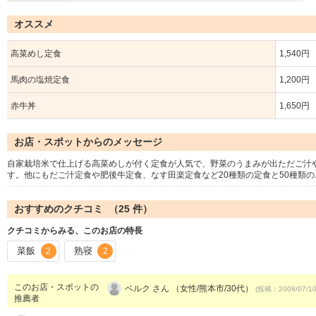
オススメ
高菜めし定食
1,540円
馬肉の塩焼定食
1,200円
赤牛丼
1,650円
お店・スポットからのメッセージ
自家栽培米で仕上げる高菜めしが付く定食が人気で、野菜のうまみが出ただご汁
す。他にもだご汁定食や肥後牛定食、なす田楽定食など20種類の定食と50種類
おすすめのクチコミ （
25
件）
クチコミからみる、このお店の特長
菜飯
熟寝
2
2
このお店・スポットの
ベルク さん （女性/熊本市/30代）
(投稿：2008/07/1
推薦者