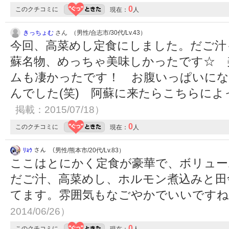
0
このクチコミに
現在：
人
きっちょむ
さん （男性/合志市/30代/Lv.43）
今回、高菜めし定食にしました。だご汁
蘇名物、めっちゃ美味しかったです☆ 
ムも凄かったです！ お腹いっぱいにな
んでした(笑) 阿蘇に来たらこちらに
掲載：2015/07/18）
0
このクチコミに
現在：
人
ﾘｮｳ
さん （男性/熊本市/20代/Lv.83）
ここはとにかく定食が豪華で、ボリュー
だご汁、高菜めし、ホルモン煮込みと田
てます。雰囲気もなごやかでいいです
2014/06/26）
0
このクチコミに
現在：
人