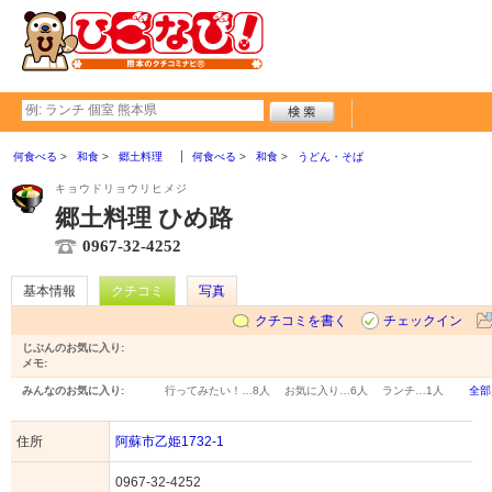
何食べる
和食
郷土料理
何食べる
和食
うどん・そば
キョウドリョウリヒメジ
郷土料理 ひめ路
0967-32-4252
基本情報
クチコミ
写真
クチコミを書く
チェックイン
じぶんのお気に入り:
メモ:
みんなのお気に入り:
行ってみたい！…
8人
お気に入り…
6人
ランチ…
1人
全部
住所
阿蘇市乙姫1732-1
0967-32-4252