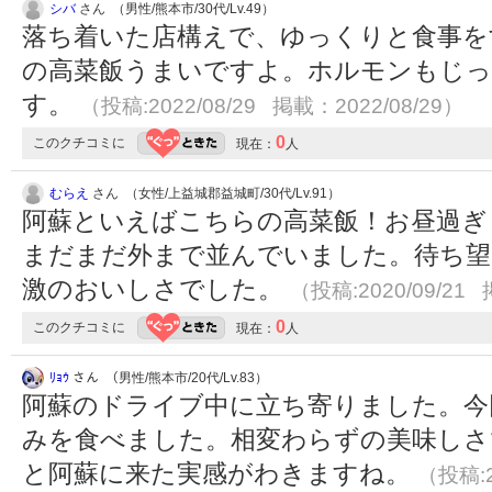
シバ
さん （男性/熊本市/30代/Lv.49）
落ち着いた店構えで、ゆっくりと食事を
の高菜飯うまいですよ。ホルモンもじ
す。
（投稿:2022/08/29 掲載：2022/08/29）
0
このクチコミに
現在：
人
むらえ
さん （女性/上益城郡益城町/30代/Lv.91）
阿蘇といえばこちらの高菜飯！お昼過ぎ
まだまだ外まで並んでいました。待ち望
激のおいしさでした。
（投稿:2020/09/21 
0
このクチコミに
現在：
人
ﾘｮｳ
さん （男性/熊本市/20代/Lv.83）
阿蘇のドライブ中に立ち寄りました。今
みを食べました。相変わらずの美味しさ
と阿蘇に来た実感がわきますね。
（投稿:2