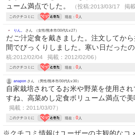
ューム満点でした。
（投稿:2013/03/17 掲載
0
このクチコミに
現在：
人
りん。
さん （女性/熊本市/30代/Lv.27）
だご汁定食を戴きました。注文してから
間でびっくりしました。寒い日だった
稿:2012/02/04 掲載：2012/02/06）
0
このクチコミに
現在：
人
anapon
さん （男性/熊本市/30代/Lv.30）
自家栽培されてるお米や野菜を使用され
すね、高菜めし定食ボリューム満点で
掲載：2011/03/07）
0
このクチコミに
現在：
人
※クチコミ情報はユーザーの主観的なコ