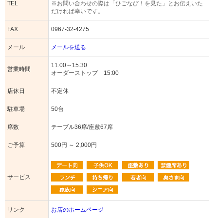
TEL
※お問い合わせの際は「ひごなび！を見た」とお伝えいた
だければ幸いです。
FAX
0967-32-4275
メール
メールを送る
11:00～15:30
営業時間
オーダーストップ 15:00
店休日
不定休
駐車場
50台
席数
テーブル36席/座敷67席
ご予算
500円 ～ 2,000円
サービス
リンク
お店のホームページ