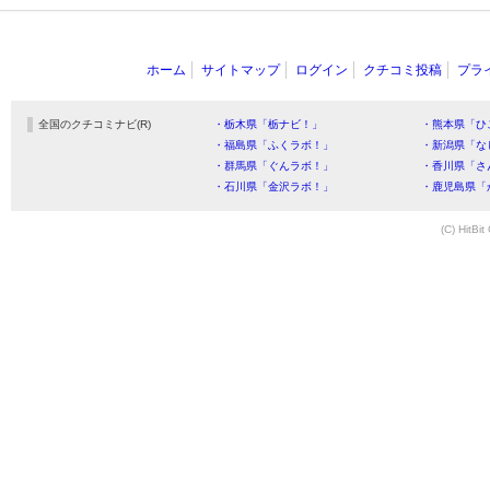
ホーム
サイトマップ
ログイン
クチコミ投稿
プラ
全国のクチコミナビ(R)
・栃木県「栃ナビ！」
・熊本県「ひ
・福島県「ふくラボ！」
・新潟県「な
・群馬県「ぐんラボ！」
・香川県「さ
・石川県「金沢ラボ！」
・鹿児島県「
(C) HitBit