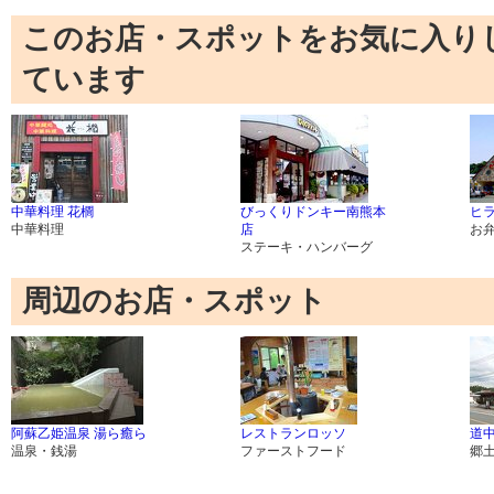
このお店・スポットをお気に入り
ています
中華料理 花櫚
びっくりドンキー南熊本
ヒラ
中華料理
店
お
ステーキ・ハンバーグ
周辺のお店・スポット
阿蘇乙姫温泉 湯ら癒ら
レストランロッソ
道
温泉・銭湯
ファーストフード
郷