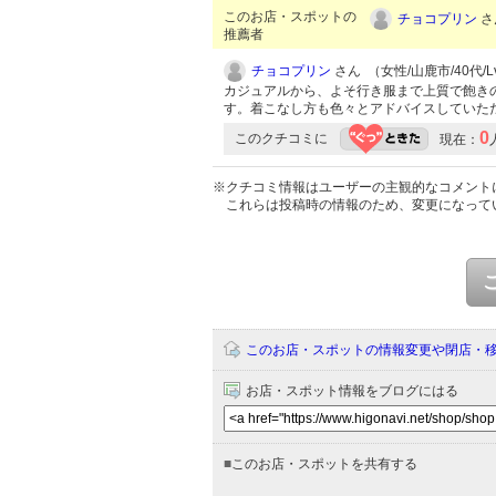
このお店・スポットの
チョコプリン
さ
推薦者
チョコプリン
さん （女性/山鹿市/40代/Lv
カジュアルから、よそ行き服まで上質で飽き
す。着こなし方も色々とアドバイスしていた
0
このクチコミに
現在：
※クチコミ情報はユーザーの主観的なコメント
これらは投稿時の情報のため、変更になって
このお店・スポットの情報変更や閉店・
お店・スポット情報をブログにはる
■
このお店・スポットを共有する