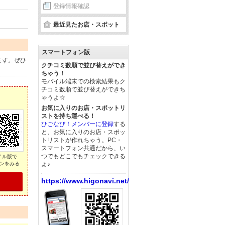
登録情報確認
最近見たお店・スポット
スマートフォン版
ます。ぜひ
クチコミ数順で並び替えができ
ちゃう！
モバイル端末での検索結果もク
チコミ数順で並び替えができち
ゃうよ☆
お気に入りのお店・スポットリ
ストを持ち運べる！
ひごなび！メンバーに登録
する
と、お気に入りのお店・スポッ
トリストが作れちゃう。PC・
スマートフォン共通だから、い
つでもどこでもチェックできる
イル版で
ンをみる
よ♪
https://www.higonavi.net/