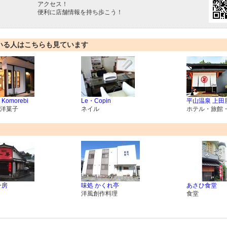
アクセス！
便利に店舗情報を持ち歩こう！
いる人はこちらも見ています
omorebi
Le・Copin
平山温泉 上田
洋菓子
ネイル
ホテル・旅館
一房
味処 かくれ亭
あさひ食堂
洋風創作料理
食堂