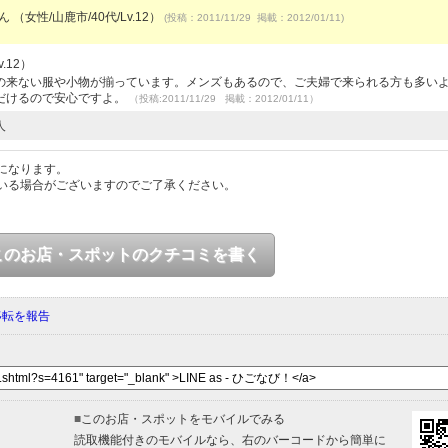
ん （女性/山鹿市/40代/Lv.12）
(投稿：2011/11/29 掲載：2012/01/11)
.12）
の来ない服や小物が揃っています。メンズもあるので、ご夫婦で来られる方も多い
だけるので安心ですよ。
（投稿:2011/11/29 掲載：2012/01/11）
人
になります。
いる場合がございますのでご了承ください。
このお店・スポットのクチコミを書く
移転を報告
■
このお店・スポットをモバイルでみる
読取機能付きのモバイルなら、右のバーコードから簡単に