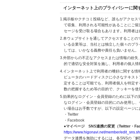
インターネット上のプライバシーに関
1.掲示板やクチコミ投稿など、誰もがアクセ
て収集、利用される可能性があることにご留
セージを受け取る場合もあります。利用者は
2.本ウェブサイトを通してアクセスすること
いる企業等は、当社とは独立した個々のプラ
しては、いかなる義務や責任も負いません。
3.外部からの不正なアクセスまたは情報の紛失、破壊
的で適切な安全対策を施し、利用者の個人情
4.インターネット上で利用者の嗜好に関する情報
ピュータのハードディスクに小さなテキスト
定することは可能でも、利用者個人を特定す
数の把握するため等の目的で、クッキーを使
5.効果的なログイン・会員登録のために以下
なログイン・会員登録の目的にのみ使用し、
い場合はお手数ですが、以下の設定ページに
・Twitter
・Facebook
●マイページ SNS連携の変更（Twitter・Fac
https://www.higonavi.net/member/edit_sns.sh
データ連携を無効にするには、各SNSの「