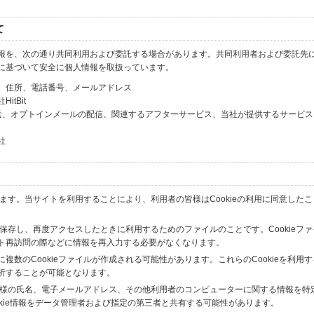
て
報を、次の通り共同利用および委託する場合があります。共同利用者および委託先
に基づいて安全に個人情報を取扱っています。
、住所、電話番号、メールアドレス
tBit
送、オプトインメールの配信、関連するアフターサービス、当社が提供するサービス
社
います。当サイトを利用することにより、利用者の皆様はCookieの利用に同意した
間保存し、再度アクセスしたときに利用するためのファイルのことです。Cookieフ
ト再訪問の際などに情報を再入力する必要がなくなります。
数のCookieファイルが作成される可能性があります。これらのCookieを利用
析することが可能となります。
の皆様の氏名、電子メールアドレス、その他利用者のコンピューターに関する情報を特
okie情報をデータ管理者および指定の第三者と共有する可能性があります。