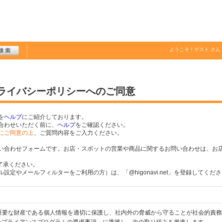
ようこそ！
ゲスト
さん
プライバシーポリシーへのご同意
を
ヘルプ
にご紹介しております。
合わせいただく前に、
ヘルプ
をご確認ください。
にご同意の上
、ご質問内容をご入力ください。
い合わせフォームです。お店・スポットの営業や商品に関するお問い合わせは、お
了承ください。
定やメールフィルターをご利用の方）は、「@higonavi.net」を登録してくだ
個人の重要な財産である個人情報を適切に保護し、社内外の脅威から守ることが社会的責