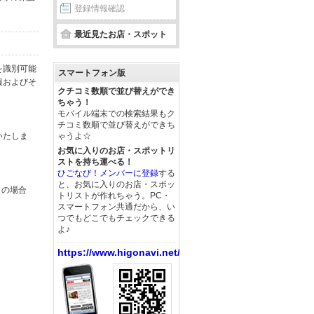
登録情報確認
最近見たお店・スポット
を識別可能
スマートフォン版
報およびそ
クチコミ数順で並び替えができ
ちゃう！
モバイル端末での検索結果もク
チコミ数順で並び替えができち
いたしま
ゃうよ☆
お気に入りのお店・スポットリ
ストを持ち運べる！
ひごなび！メンバーに登録
する
と、お気に入りのお店・スポッ
この場合
トリストが作れちゃう。PC・
スマートフォン共通だから、い
つでもどこでもチェックできる
よ♪
https://www.higonavi.net/