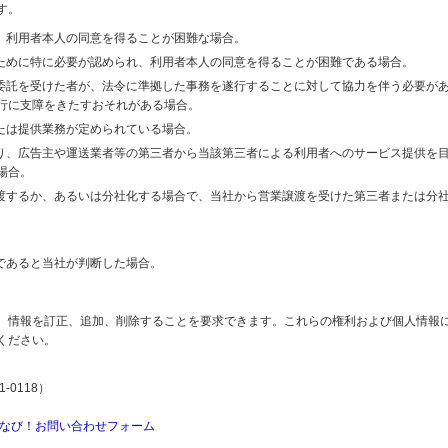
す。
り、利用者本人の同意を得ることが困難な場合。
のために特に必要が認められ、利用者本人の同意を得ることが困難である場合。
の委託を受けた者が、法令に準拠した事務を遂行することに対して協力を伴う必要が
行に支障をきたすおそれがある場合。
または提供業務が定められている場合。
より、広告主や運送業者等の第三者から当該第三者による利用者へのサービス提供を
場合。
譲渡するか、あるいは分社化する場合で、当社から営業譲渡を受けた第三者または分
であると当社が判断した場合。
、情報を訂正、追加、削除することを要求できます。これらの権利および個人情報
ください。
-0118）
なび！お問い合わせフォーム