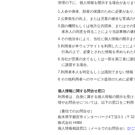
管理の下に、個人情報を開示する場合がありま
1.人命や身体、財産の保護のために必要があ
2.公衆衛生の向上、または児童の健全な育成
3.国の機関もしくは地方公共団体、またはそ
者本人の同意を得ることにより当該事務の遂
4.その他法令により、当社に個人情報の開示
5.利用者が本ウェブサイトを利用したことに
行為の上で、必要とされた情報を求められた
6.当社が営業の全てもしくは一部を第三者に
に譲渡する場合。
7.利用者本人を特定もしくは識別できない情報
8.その他利用者へのサービス提供のために必要
個人情報に関する問合せ窓口
利用者は、自身に属する個人情報の開示を受け
情やお問合せについては、以下の窓口をご利用
［書信でのお問合せ］
栃木県宇都宮市インターパーク4丁目3-1（〒321
株式会社 HitBit
個人情報相談窓口（メールでのお問合せ）:
ひご