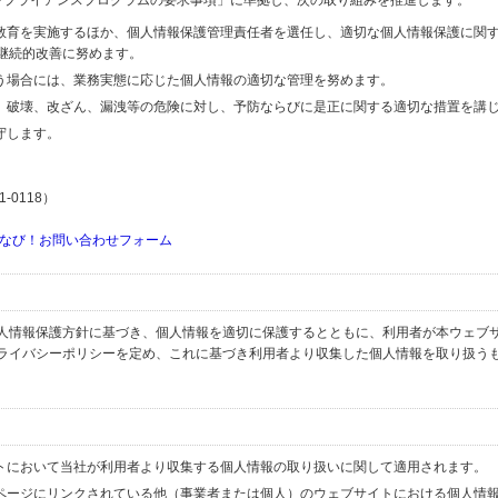
するコンプライアンスプログラムの要求事項」に準拠し、次の取り組みを推進します。
の教育を実施するほか、個人情報保護管理責任者を選任し、適切な個人情報保護に関
継続的改善に努めます。
行う場合には、業務実態に応じた個人情報の適切な管理を努めます。
失、破壊、改ざん、漏洩等の危険に対し、予防ならびに是正に関する適切な措置を講
守します。
-0118）
なび！お問い合わせフォーム
人情報保護方針に基づき、個人情報を適切に保護するとともに、利用者が本ウェブ
ライバシーポリシーを定め、これに基づき利用者より収集した個人情報を取り扱う
イトにおいて当社が利用者より収集する個人情報の取り扱いに関して適用されます。
ブページにリンクされている他（事業者または個人）のウェブサイトにおける個人情