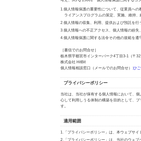
考え、JIS Q 15001「個人情報保護に関
1.個人情報保護の重要性について、従業員へ
ライアンスプログラムの策定、実施、維持、
2.個人情報の収集、利用、提供および預託を
3.個人情報への不正アクセス、個人情報の紛
4.個人情報保護に関する法令その他の規範を遵
［書信でのお問合せ］
栃木県宇都宮市インターパーク4丁目3-1（〒321
株式会社 HitBit
個人情報相談窓口（メールでのお問合せ）:
ひご
プライバシーポリシー
当社は、当社が保有する個人情報において、個
心して利用しうる体制の構築を目的として、プ
す。
適用範囲
1.「プライバシーポリシー」は、本ウェブサ
2.「プライバシーポリシー」は、当社のウェ