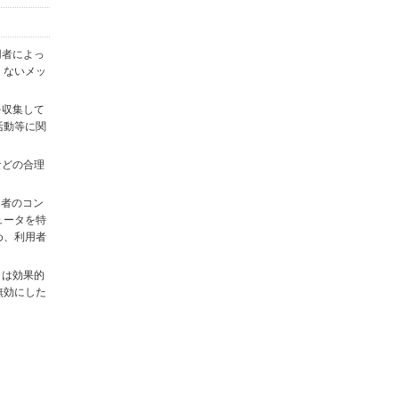
用者によっ
くないメッ
を収集して
活動等に関
)などの合理
用者のコン
ュータを特
め、利用者
タは効果的
無効にした