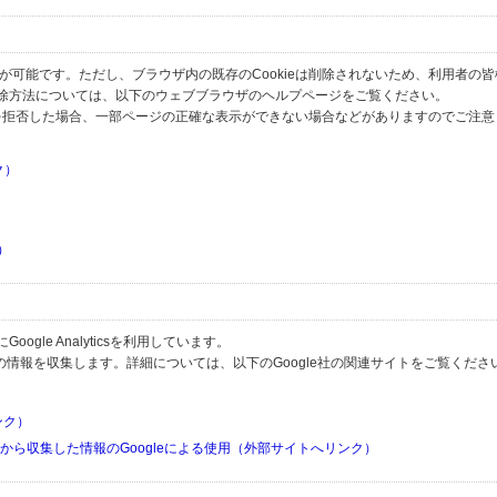
とが可能です。ただし、ブラウザ内の既存のCookieは削除されないため、利用者の
除方法については、以下のウェブブラウザのヘルプページをご覧ください。
の受信を拒否した場合、一部ページの正確な表示ができない場合などがありますのでご注
ク）
）
）
）
gle Analyticsを利用しています。
用して利用者の情報を収集します。詳細については、以下のGoogle社の関連サイトをご覧くださ
リンク）
リから収集した情報のGoogleによる使用（外部サイトへリンク）