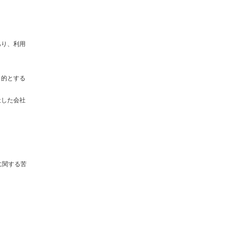
あり、利用
目的とする
社した会社
に関する苦