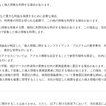
なく個人情報を利用する場合があります。
財産など重大な利益を保護するために必要な場合。
め、利用者の同意を得られる範囲で、この他の情報を利用する場合があります。
個人情報を収集する際、個別に利用目的を明示する場合があります。この場合は、当
内で収集した個人情報を利用します。
格協会が制定した「個人情報に関するコンプライアンス・プログラムの要求事項 JI
備し、適切な管理を行います。
へのアクセスについては、アクセス権限を設定することで参照可能性を限定し、社内
を行います。
送の手配、統計データの作成等の業務を社外の業務提携者に委託する場合があります
トを通して収集した個人情報を業務提携者に預託する場合があります。この場合、
個人情報の管理、再委託の禁止、損害賠償義務等について業務委託契約書を締結し
個人情報を厳重に管理するとともに、当社が指定した範囲を超えた個人情報の取り
に開示することはありません。ただし、以下に挙げる状況下において、当社規定に