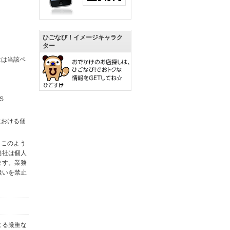
ひごなび！イメージキャラク
ター
社は当該ペ
S
における個
。このよう
当社は個人
ます。業務
扱いを禁止
よる厳重な