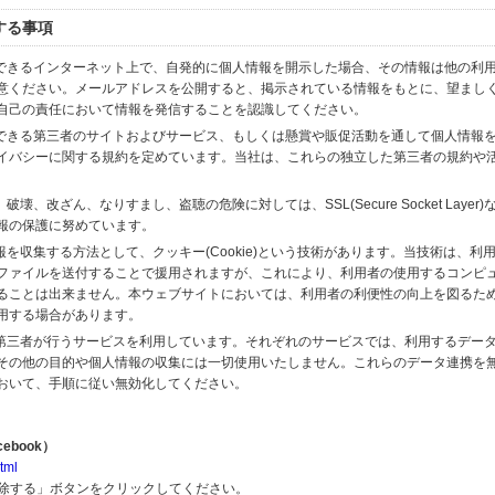
する事項
スできるインターネット上で、自発的に個人情報を開示した場合、その情報は他の利
意ください。メールアドレスを公開すると、掲示されている情報をもとに、望まし
自己の責任において情報を発信することを認識してください。
のできる第三者のサイトおよびサービス、もしくは懸賞や販促活動を通して個人情報
イバシーに関する規約を定めています。当社は、これらの独立した第三者の規約や
、改ざん、なりすまし、盗聴の危険に対しては、SSL(Secure Socket Layer
報の保護に努めています。
を収集する方法として、クッキー(Cookie)という技術があります。当技術は、利
ファイルを送付することで援用されますが、これにより、利用者の使用するコンピ
ることは出来ません。本ウェブサイトにおいては、利用者の利便性の向上を図るた
用する場合があります。
の第三者が行うサービスを利用しています。それぞれのサービスでは、利用するデー
その他の目的や個人情報の収集には一切使用いたしません。これらのデータ連携を
おいて、手順に従い無効化してください。
ebook）
tml
解除する」ボタンをクリックしてください。