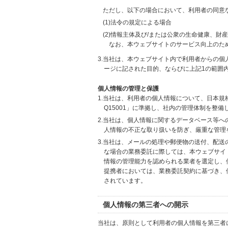
ただし、以下の場合において、利用者の同意
(1)法令の規定による場合
(2)情報主体及び/または公衆の生命健康、
なお、本ウェブサイトのサービス向上のた
3.当社は、本ウェブサイト内で利用者からの
ージに記された目的、ならびに上記1の範囲
個人情報の管理と保護
1.当社は、利用者の個人情報について、日本規
Q15001」に準拠し、社内の管理体制を整
2.当社は、個人情報に関するデータベース等
人情報の不正な取り扱いを防ぎ、厳重な管理
3.当社は、メールの処理や郵便物の送付、配
な場合の業務委託に際しては、本ウェブサイ
情報の管理能力を認められる業者を選定し、
提携者においては、業務委託契約に基づき、
されています。
個人情報の第三者への開示
当社は、原則として利用者の個人情報を第三者