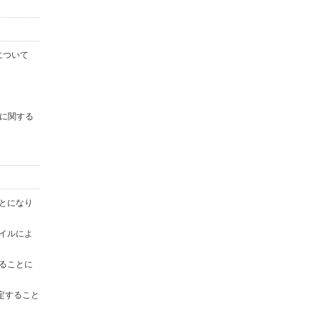
について
に関する
ことになり
ァイルによ
することに
定すること