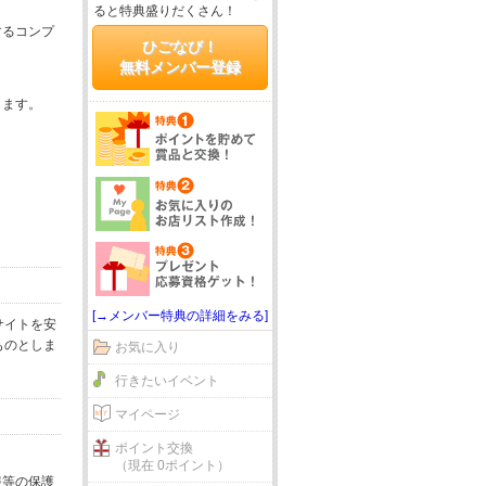
ると特典盛りだくさん！
するコンプ
ひごなび！
無料メンバー登録
じます。
[→メンバー特典の詳細をみる]
サイトを安
ものとしま
お気に入り
行きたいイベント
マイページ
ポイント交換
（現在 0ポイント）
報等の保護