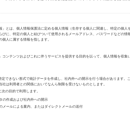
報」とは、個人情報保護法に定める個人情報（生存する個人に関連し、特定の個人
らびに、特定の個人と結びついて使用されるメールアドレス、パスワードなどの情
の個人に属する情報を指します。
」コンテンツおよびこれに伴うサービスを提供する目的を以って、個人情報を収集
を特定できない形式で統計データを作成し、社内外への開示を行う場合があります。
当社は利用者との関係においてなんら制限を受けないものとします。
に次の目的で利用します。
ータの作成および社内外への開示
等のメールによる案内、またはダイレクトメールの送付