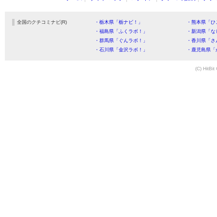
全国のクチコミナビ(R)
・栃木県「栃ナビ！」
・熊本県「ひ
・福島県「ふくラボ！」
・新潟県「な
・群馬県「ぐんラボ！」
・香川県「さ
・石川県「金沢ラボ！」
・鹿児島県「
(C) HitBit