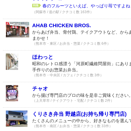
春のフルーツといえば、やっぱり苺ですよね！.
（阿蘇市 / 道の駅 / クチコミ数 163件）
AHAB CHICKEN BROS.
からあげ弁当、骨付鶏、テイクアウトなど、から
まかせ！
（熊本市・東区 / お弁当・惣菜 / クチコミ数 6件）
ほわっと
昭和のレトロ感漂う「河原町繊維問屋街」にあり
手作りのお惣菜お弁当。
（熊本市・中央区 / カフェ / クチコミ数 3件）
チャオ
から揚げ専門店のプロの味を是非ご賞味ください
（上天草市 / テイクアウト・宅配 / クチコミ数 2件）
くりさき弁当 野越店(お持ち帰り専門店)
たくさんのメニューの中から、好きなものを選ん
（熊本市・南区 / お弁当・惣菜 / クチコミ数 33件）