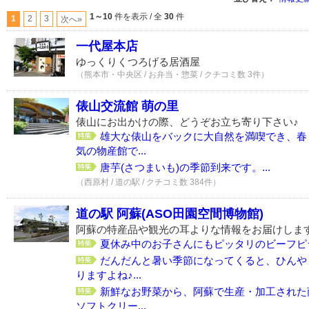
1～10
件を表示 / 全
30
件
1
2
3
次へ»
一代屋本店
ゆっくりくつろげる居酒屋
（熊本市・中央区 / お弁当・惣菜 / クチコミ数 3件）
俵山交流館 萌の里
俵山にお出かけの際、どうぞお立ち寄り下さい♪
雄大な俵山をバックに大自然を満喫でき、春
気の物産館で...
唐芋(さつまいも)の季節到来です。...
（西原村 / 道の駅 / クチコミ数 384件）
道の駅 阿蘇(ASO田園空間博物館)
阿蘇の特産品や観光の耳よりな情報をお届けします
夏休み中のお子さんにもピッタリのビーフピラフ
だんだんと暑い季節になってくると、ひんや
りますよね♪...
新鮮なお野菜から、阿蘇で生産・加工された
ソフトクリー...