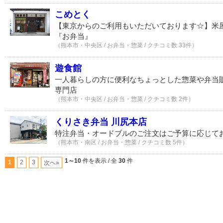
こめとく
【東京からのご利用もいただいております☆】米
『お弁当』
（熊本市・中央区 / お弁当・惣菜 / クチコミ数 33件）
遊食館
一人暮らしの方に便利なちょっとした惣菜や弁当
専門店
（熊本市・中央区 / お弁当・惣菜 / クチコミ数 2件）
くりさき弁当 川尻本店
特注弁当・オードブルのご注文はご予算に応じて
（熊本市・南区 / お弁当・惣菜 / クチコミ数 5件）
1～10
件を表示 / 全
30
件
1
2
3
次へ»