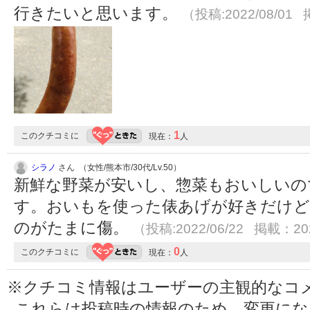
行きたいと思います。
（投稿:2022/08/01 
1
このクチコミに
現在：
人
シラノ
さん （女性/熊本市/30代/Lv.50）
新鮮な野菜が安いし、惣菜もおいしいの
す。おいもを使った俵あげが好きだけど
のがたまに傷。
（投稿:2022/06/22 掲載：202
0
このクチコミに
現在：
人
※クチコミ情報はユーザーの主観的なコ
これらは投稿時の情報のため、変更に