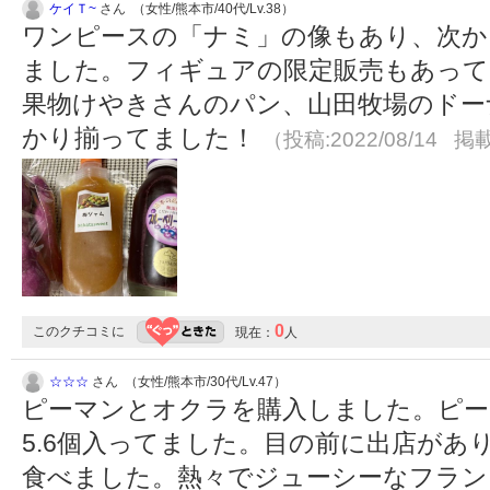
ケイＴ~
さん （女性/熊本市/40代/Lv.38）
ワンピースの「ナミ」の像もあり、次か
ました。フィギュアの限定販売もあって
果物けやきさんのパン、山田牧場のドー
かり揃ってました！
（投稿:2022/08/14 掲載
0
このクチコミに
現在：
人
☆☆☆
さん （女性/熊本市/30代/Lv.47）
ピーマンとオクラを購入しました。ピー
5.6個入ってました。目の前に出店があ
食べました。熱々でジューシーなフラン