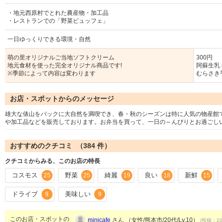
・地元西原村でとれた農産物・加工品
・レストランでの「野菜ビュッフェ」
一日ゆっくりできる環境・自然
萌の里オリジナルご当地ソフトクリーム
300円
地元食材を使った完全オリジナル商品です!
阿蘇生乳
※季節によって内容は変わります
むらさき
お店・スポットからのメッセージ
雄大な俵山をバックに大自然を満喫でき、春・秋のシーズンは特に人気の物産館
や加工品などを販売しております。お弁当を買って、一日の～んびりとお過ごし
おすすめのクチコミ （
384
件）
クチコミからみる、このお店の特長
コスモス
野菜
綺麗
良い
新鮮
25
25
19
18
15
ドライブ
美味しい
9
9
このお店・スポットの
minicafe
さん （女性/熊本市/20代/Lv.10）
(投稿：200