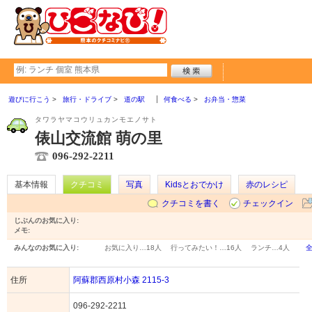
遊びに行こう
旅行・ドライブ
道の駅
何食べる
お弁当・惣菜
タワラヤマコウリュカンモエノサト
俵山交流館 萌の里
096-292-2211
基本情報
クチコミ
写真
Kidsとおでかけ
赤のレシピ
クチコミを書く
チェックイン
じぶんのお気に入り:
メモ:
みんなのお気に入り:
お気に入り…
18人
行ってみたい！…
16人
ランチ…
4人
住所
阿蘇郡西原村小森 2115-3
096-292-2211