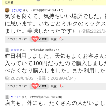
推薦者
はなはな
さん （女性/熊本市/40代/Lv.17）
気候も良くて、気持ちいい場所でした。
に思います。いちごとミルクのミック
ました。美味しかったです♪
（投稿:2023/0
0
このクチコミに
現在：
人
☆☆☆
さん （女性/熊本市/30代/Lv.47）
昨日利用しました。天気もよくお客さん
入っていて100円だったので購入しま
べたくなり購入しました。また利用し
稿:2023/04/03 掲載：2023/04/04）
1
このクチコミに
現在：
人
ケイＴ~
さん （女性/熊本市/40代/Lv.38）
店内も、外にも、たくさんの人がいまし