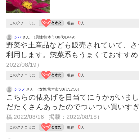
0
このクチコミに
現在：
人
シバ
さん （男性/熊本市/30代/Lv.49）
野菜や土産品なども販売されていて、さ
利用します。惣菜系もうまくておすす
2022/08/19）
0
このクチコミに
現在：
人
シラノ
さん （女性/熊本市/30代/Lv.50）
こちらの俵あげを目当てにうかがいまし
だたくさんあったのでついつい買いす
稿:2022/08/16 掲載：2022/08/18）
0
このクチコミに
現在：
人