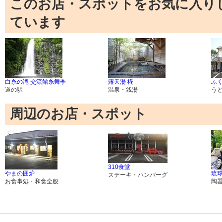
このお店・スポットをお気に入り
ています
白糸の滝 交流館糸舞季
露天湯 椛
ふく
道の駅
温泉・銭湯
う
周辺のお店・スポット
310食堂
やまの囲炉
琉球
ステーキ・ハンバーグ
お食事処・和食全般
陶