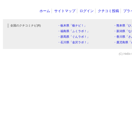
ホーム
サイトマップ
ログイン
クチコミ投稿
プラ
全国のクチコミナビ(R)
・栃木県「栃ナビ！」
・熊本県「ひ
・福島県「ふくラボ！」
・新潟県「な
・群馬県「ぐんラボ！」
・香川県「さ
・石川県「金沢ラボ！」
・鹿児島県「
(C) HitBit