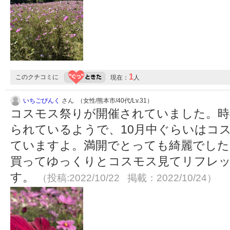
1
このクチコミに
現在：
人
いちごぴんく
さん （女性/熊本市/40代/Lv.31）
コスモス祭りが開催されていました。時
られているようで、10月中ぐらいはコ
ていますよ。満開でとっても綺麗でした
買ってゆっくりとコスモス見てリフレ
す。
（投稿:2022/10/22 掲載：2022/10/24）