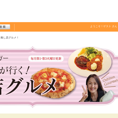
ようこそ！
ゲスト
さん
く推し店グルメ！