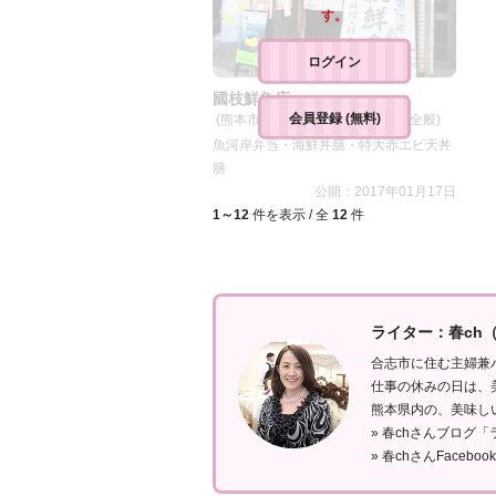
す。
ログイン
國枝鮮魚店
会員登録 (無料)
(熊本市・中央区/お食事処・和食全般)
魚河岸弁当・海鮮丼膳・特大赤エビ天丼
膳
公開：2017年01月17日
1～12
件を表示 / 全
12
件
ライター：春ch
合志市に住む主婦兼
仕事の休みの日は、
熊本県内の、美味し
»
春chさんブログ「
»
春chさんFacebook