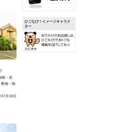
ひごなび！イメージキャラク
ター
)
御椀・造
・酢物・御
年07月18日