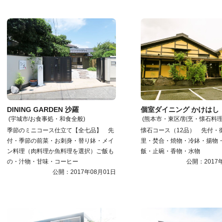
DINING GARDEN 沙羅
個室ダイニング かけはし
(宇城市/お食事処・和食全般)
(熊本市・東区/割烹・懐石料理
季節のミニコース仕立て【全七品】 先
懐石コース（12品） 先付・
付・季節の前菜・お刺身・替り鉢・メイ
里・焚合・焼物・冷鉢・揚物
ン料理（肉料理か魚料理を選択）ご飯も
飯・止碗・香物・水物
の・汁物・甘味・コーヒー
公開：2017
公開：2017年08月01日