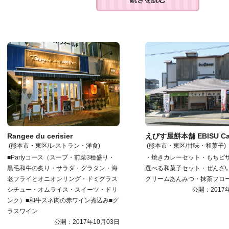
Rangee du cerisier
えびす屋餅本舗 EBISU Ca
(熊本市・東区/レストラン・洋食)
(熊本市・東区/甘味・和菓子)
■Partyコース（スープ・前菜3種盛り・
・焼きカレーセット・もちピ
黒毛和牛の炙り・サラダ・グラタン・海
選べる和菓子セット・ぜんざ
老フライとオニオンリング・ドミグラス
クリームあんみつ・抹茶フロ
シチュー・オムライス・スイーツ・ドリ
公開：2017
ンク）■和牛スネ肉の赤ワイン煮込み■グ
ラスワイン
公開：2017年10月03日