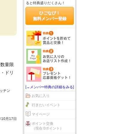
ると特典盛りだくさん！
ひごなび！
無料メンバー登録
・数量限
ト・ドリ
[→メンバー特典の詳細をみる]
キッチン
お気に入り
行きたいイベント
マイページ
年10月17日
ポイント交換
（現在 0ポイント）