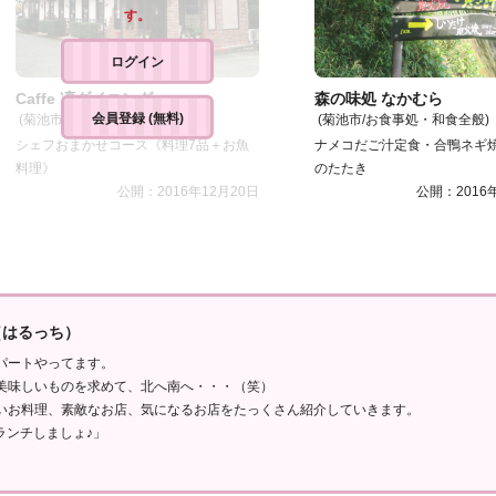
す。
ログイン
Caffe 凜ダイニング
森の味処 なかむら
会員登録 (無料)
(菊池市/創作料理・ダイニング)
(菊池市/お食事処・和食全般)
シェフおまかせコース《料理7品＋お魚
ナメコだご汁定食・合鴨ネギ
料理》
のたたき
公開：2016年12月20日
公開：2016
（はるっち）
パートやってます。
美味しいものを求めて、北へ南へ・・・（笑）
いお料理、素敵なお店、気になるお店をたっくさん紹介していきます。
ランチしましょ♪」