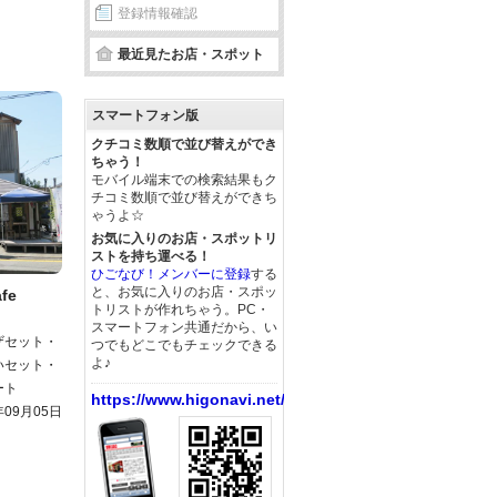
登録情報確認
最近見たお店・スポット
スマートフォン版
クチコミ数順で並び替えができ
ちゃう！
モバイル端末での検索結果もク
チコミ数順で並び替えができち
ゃうよ☆
お気に入りのお店・スポットリ
ストを持ち運べる！
ひごなび！メンバーに登録
する
と、お気に入りのお店・スポッ
fe
トリストが作れちゃう。PC・
スマートフォン共通だから、い
ザセット・
つでもどこでもチェックできる
よ♪
いセット・
ート
https://www.higonavi.net/
年09月05日