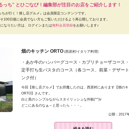
るっち” とひごなび！編集部が注目のお店をご紹介します！
るっちが行く！推し店グルメ』は会員限定コンテンツです。
そ100日後に会員でない方もご覧いただけるよう再公開しております。
覧になりたい方は、ログインまたは
無料会員登録
をお願いします♪
畑のキッチン ORTO
(西原村/イタリア料理)
・あか牛のハンバーグコース・カプリチョーザコース
定手打ち生パスタのコース（各コース、前菜・デザー
ンク付）
今回【推し店グルメ】でお邪魔したのは、西原村にあります【畑の
ORTO】さんです。
白と黒のシンプルながらスタイリッシュな外観(^^)v
どこにあるのなぁ～と思ったら・・・。
公開：2017
続きを読む