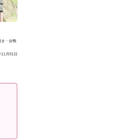
焼き・合鴨
年11月01日