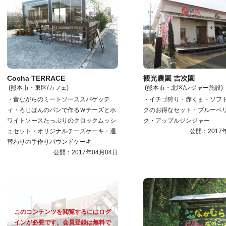
Cocha TERRACE
観光農園 吉次園
(熊本市・東区/カフェ)
(熊本市・北区/レジャー施設)
・昔ながらのミートソーススパゲッテ
・イチゴ狩り・赤くま・ソフ
ィ・ろじぱんのパンで作るＷチーズとホ
クのお得なセット・ブルーベ
ワイトソースたっぷりのクロックムッシ
ク・アップルジンジャー
ュセット・オリジナルチーズケーキ・週
公開：2017
替わりの手作りパウンドケーキ
公開：2017年04月04日
このコンテンツを閲覧するにはログ
インが必要です。会員登録は無料で