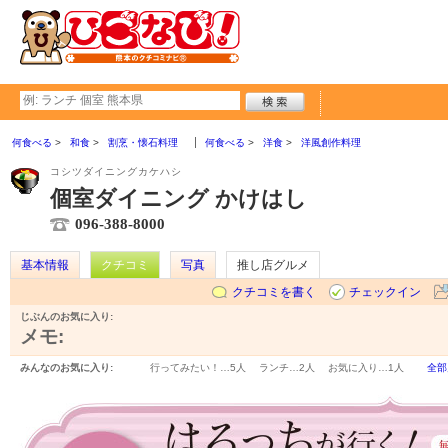
何食べる
和食
割烹・懐石料理
何食べる
洋食
洋風創作料理
コシツダイニングカケハシ
個室ダイニング かけはし
096-388-8000
基本情報
クチコミ
写真
推し店グルメ
クチコミを書く
チェックイン
じぶんのお気に入り:
メモ:
みんなのお気に入り:
行ってみたい！…
5人
ランチ…
2人
お気に入り…
1人
全部