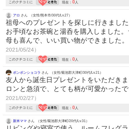
0
このクチコミに
現在：
人
アロ
さん （女性/熊本市/30代/Lv.27）
祖母へのプレゼントを探しに行きました
お手頃なお茶碗と湯呑を購入しました。
母も喜んで、いい買い物ができました
2021/05/24）
0
このクチコミに
現在：
人
ボンボンショコラ
さん （女性/菊池郡大津町/30代/Lv.21）
友人から誕生日プレゼントをいただきま
ロンと急須で、とても柄が可愛かった
2021/02/27）
0
このクチコミに
現在：
人
新米ママ
さん （女性/菊池郡大津町/20代/Lv.31）
リビングや寝室で使う、ルームフレグラ