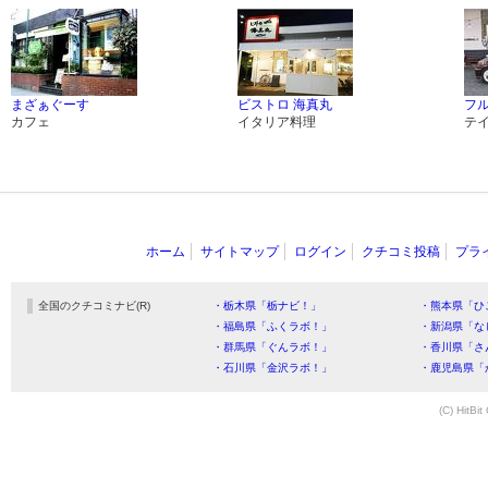
まざぁぐーす
ビストロ 海真丸
フル
カフェ
イタリア料理
テ
ホーム
サイトマップ
ログイン
クチコミ投稿
プラ
全国のクチコミナビ(R)
・栃木県「栃ナビ！」
・熊本県「ひ
・福島県「ふくラボ！」
・新潟県「な
・群馬県「ぐんラボ！」
・香川県「さ
・石川県「金沢ラボ！」
・鹿児島県「
(C) HitBit