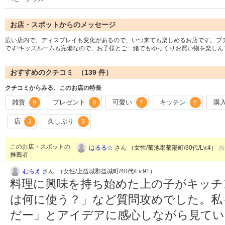
お店・スポットからのメッセージ
広い店内で、ディスプレイも変化があるので、いつ来ても楽しめるお店です。プ
です!キッズルームも完備なので、お子様とご一緒でもゆっくりお買い物を楽しん
おすすめのクチコミ （
139
件）
クチコミからみる、このお店の特長
雑貨
プレゼント
可愛い
キッチン
購
9
8
7
6
店
久しぶり
3
3
このお店・スポットの
はるる☆
さん （女性/菊池郡菊陽町/30代/Lv.4）
(投
推薦者
むらえ
さん （女性/上益城郡益城町/40代/Lv.91）
料理に興味を持ち始めた上の子がキッチ
は何に使う？」など質問攻めでした。私
だー」とアイデアに感心しながら見て