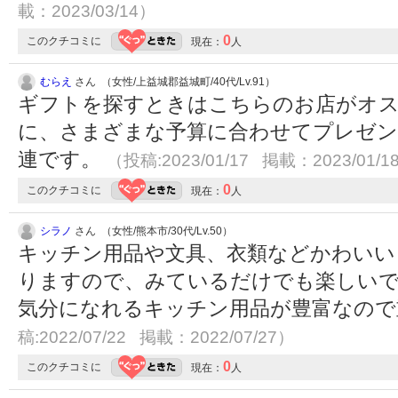
載：2023/03/14）
0
このクチコミに
現在：
人
むらえ
さん （女性/上益城郡益城町/40代/Lv.91）
ギフトを探すときはこちらのお店がオス
に、さまざまな予算に合わせてプレゼン
連です。
（投稿:2023/01/17 掲載：2023/01/1
0
このクチコミに
現在：
人
シラノ
さん （女性/熊本市/30代/Lv.50）
キッチン用品や文具、衣類などかわいい
りますので、みているだけでも楽しい
気分になれるキッチン用品が豊富なの
稿:2022/07/22 掲載：2022/07/27）
0
このクチコミに
現在：
人