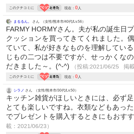
0
このクチコミに
現在：
人
まるるん。
さん （女性/熊本市/40代/Lv.56）
FARMY HORMYさん。夫が私の誕生
クッションを買ってきてくれました。偶
ていて、私が好きなものを理解している
じもの二つは不要ですが、せっかくな
だきました～。(^-^)
（投稿:2021/06/25 掲載
0
このクチコミに
現在：
人
シラノ
さん （女性/熊本市/30代/Lv.50）
キッチン雑貨がほしいときには、必ず足
とても楽しいですね。衣類などもあった
でプレゼントを購入するときにもおす
載：2021/06/23）