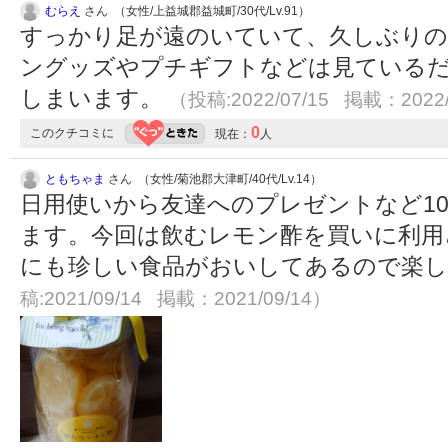
むらえ
さん （女性/上益城郡益城町/30代/Lv.91）
すっかり足が遠のいていて、久しぶりの
ングッズやプチギフトなどは見ている
しまいます。
（投稿:2022/07/15 掲載：2022/
0
このクチコミに
現在：
人
ともちゃま
さん （女性/菊池郡大津町/40代/Lv.14）
日用使いから友達へのプレゼントなど1
ます。今回は飲むレモン酢を買いに利用
にも珍しい食品がおいしてあるので楽
稿:2021/09/14 掲載：2021/09/14）