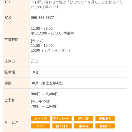
TEL
※お問い合わせの際は「ひごなび！を見た」とお伝えいた
だければ幸いです。
FAX
096-338-3877
11:00～23:00
平日15:00～17:00、準備中
営業時間
[ランチ]
11:00～15:00
15:00（ラストオーダー）
店休日
元日
駐車場
10台
席数
38席（個室座敷4室）
980円 ～ 2,480円
ご予算
[ランチ予算]
700円 ～ 1,640円
サービス