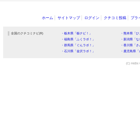
ホーム
サイトマップ
ログイン
クチコミ投稿
プラ
全国のクチコミナビ(R)
・栃木県「栃ナビ！」
・熊本県「ひ
・福島県「ふくラボ！」
・新潟県「な
・群馬県「ぐんラボ！」
・香川県「さ
・石川県「金沢ラボ！」
・鹿児島県「
(C) HitBit