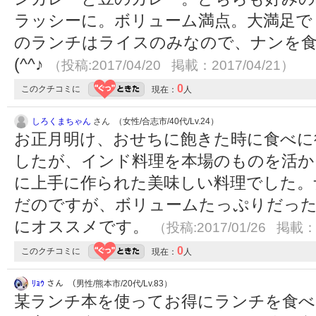
ラッシーに。ボリューム満点。大満足で
のランチはライスのみなので、ナンを食
(^^♪
（投稿:2017/04/20 掲載：2017/04/21）
0
このクチコミに
現在：
人
しろくまちゃん
さん （女性/合志市/40代/Lv.24）
お正月明け、おせちに飽きた時に食べに
したが、インド料理を本場のものを活か
に上手に作られた美味しい料理でした。
だのですが、ボリュームたっぷりだっ
にオススメです。
（投稿:2017/01/26 掲載：2
0
このクチコミに
現在：
人
ﾘｮｳ
さん （男性/熊本市/20代/Lv.83）
某ランチ本を使ってお得にランチを食べ