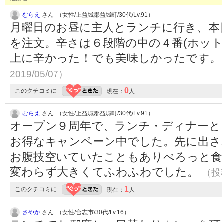
むらえ
さん （女性/上益城郡益城町/30代/Lv.91）
月曜日のお昼に主人とランチに行き、本
を注文。辛さは６段階の中の４番(ホッ
上に辛かった！でも美味しかったです
2019/05/07）
0
このクチコミに
現在：
人
むらえ
さん （女性/上益城郡益城町/30代/Lv.91）
オープン９周年で、ランチ・ディナーと
お得なキャンペーン中でした。先に出さ
お腹技空いていたこともありぺろっと
変わらず大きくてふわふわでした。
（投稿
1
このクチコミに
現在：
人
さやか
さん （女性/合志市/30代/Lv.16）