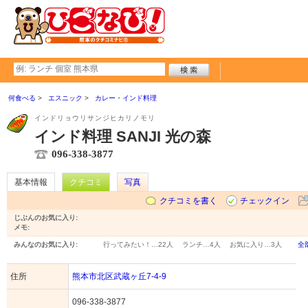
何食べる
エスニック
カレー・インド料理
インドリョウリサンジヒカリノモリ
インド料理 SANJI 光の森
096-338-3877
基本情報
クチコミ
写真
クチコミを書く
チェックイン
じぶんのお気に入り:
メモ:
みんなのお気に入り:
行ってみたい！…
22人
ランチ…
4人
お気に入り…
3人
全
住所
熊本市北区武蔵ヶ丘7-4-9
096-338-3877