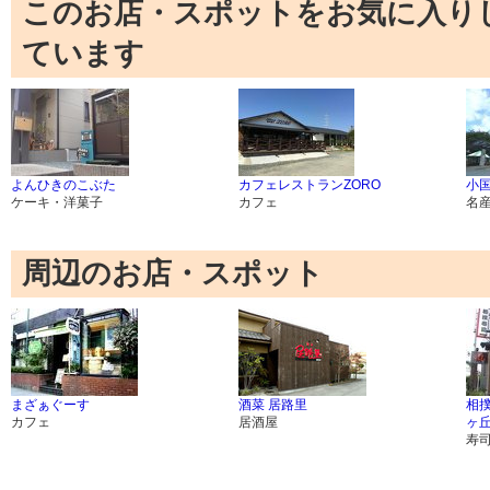
このお店・スポットをお気に入り
ています
よんひきのこぶた
カフェレストランZORO
小
ケーキ・洋菓子
カフェ
名
周辺のお店・スポット
まざぁぐーす
酒菜 居路里
相撲
カフェ
居酒屋
ヶ
寿