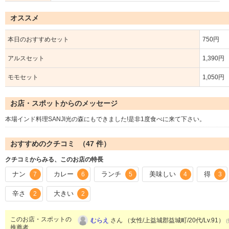
オススメ
本日のおすすめセット
750円
アルスセット
1,390円
モモセット
1,050円
お店・スポットからのメッセージ
本場インド料理SANJI光の森にもできました!是非1度食べに来て下さい。
おすすめのクチコミ （
47
件）
クチコミからみる、このお店の特長
ナン
カレー
ランチ
美味しい
得
7
6
5
4
3
辛さ
大きい
2
2
このお店・スポットの
むらえ
さん （女性/上益城郡益城町/20代/Lv.91）
推薦者