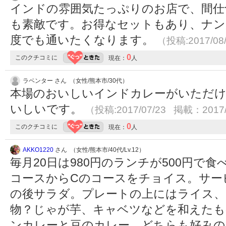
インドの雰囲気たっぷりのお店で、間仕
も素敵です。お得なセットもあり、ナン
度でも通いたくなります。
（投稿:2017/08
0
このクチコミに
現在：
人
ラベンター さん （女性/熊本市/30代）
本場のおいしいインドカレーがいただ
いしいです。
（投稿:2017/07/23 掲載：2017/
0
このクチコミに
現在：
人
AKKO1220
さん （女性/熊本市/40代/Lv.12）
毎月20日は980円のランチが500円で食
コースからCのコースをチョイス。サー
の後サラダ。プレートの上にはライス、
物？じゃが芋、キャベツなどを和えたも
ンカレーと豆のカレー。どちらも好みの