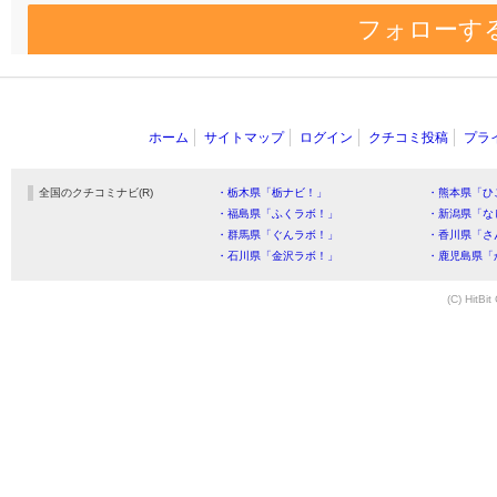
フォローす
ホーム
サイトマップ
ログイン
クチコミ投稿
プラ
全国のクチコミナビ(R)
・栃木県「栃ナビ！」
・熊本県「ひ
・福島県「ふくラボ！」
・新潟県「な
・群馬県「ぐんラボ！」
・香川県「さ
・石川県「金沢ラボ！」
・鹿児島県「
(C) HitBit