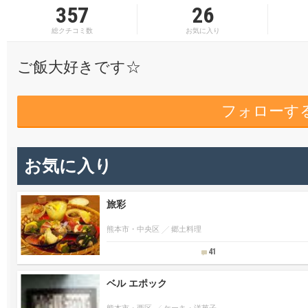
357
26
総クチコミ数
お気に入り
ご飯大好きです☆
フォローす
お気に入り
旅彩
熊本市・中央区
郷土料理
41
ベル エポック