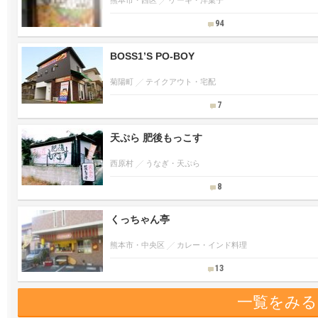
熊本市・西区
ケーキ・洋菓子
94
BOSS1’S PO-BOY
菊陽町
テイクアウト・宅配
7
天ぷら 肥後もっこす
西原村
うなぎ・天ぷら
8
くっちゃん亭
熊本市・中央区
カレー・インド料理
13
一覧をみる