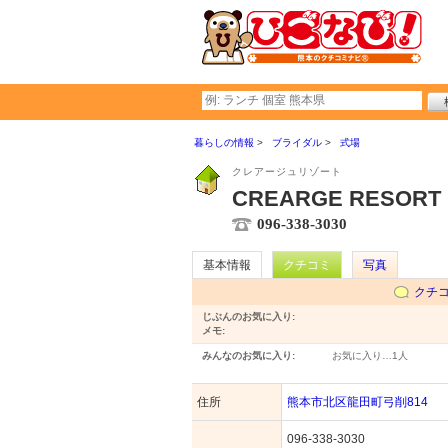
暮らしの情報
ブライダル
式場
クレアージュリゾート
CREARGE RESORT
096-338-3030
基本情報
クチコミ
写真
クチ
じぶんのお気に入り:
メモ:
みんなのお気に入り:
お気に入り…
1人
住所
熊本市北区龍田町弓削814
096-338-3030