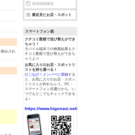
登録情報確認
最近見たお店・スポット
スマートフォン版
クチコミ数順で並び替えができ
ちゃう！
モバイル端末での検索結果もク
を踏み入れ
チコミ数順で並び替えができち
ゃうよ☆
お気に入りのお店・スポットリ
ストを持ち運べる！
ひごなび！メンバーに登録
する
と、お気に入りのお店・スポッ
トリストが作れちゃう。PC・
スマートフォン共通だから、い
つでもどこでもチェックできる
よ♪
https://www.higonavi.net/