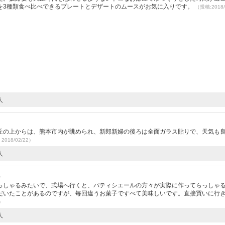
を3種類食べ比べできるプレートとデザートのムースがお気に入りです。
（投稿:2018/
人
丘の上からは、熊本市内が眺められ、新郎新婦の後ろは全面ガラス貼りで、天気も
2018/02/22）
人
）
っしゃるみたいで、式場へ行くと、パティシエールの方々が実際に作ってらっしゃ
だいたことがあるのですが、毎回違うお菓子ですべて美味しいです。直接買いに行
3）
人