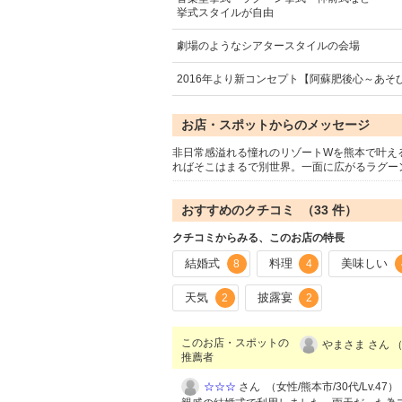
挙式スタイルが自由
劇場のようなシアタースタイルの会場
2016年より新コンセプト【阿蘇肥後心～あそ
お店・スポットからのメッセージ
非日常感溢れる憧れのリゾートWを熊本で叶え
ればそこはまるで別世界。一面に広がるラグー
おすすめのクチコミ （
33
件）
クチコミからみる、このお店の特長
結婚式
料理
美味しい
8
4
天気
披露宴
2
2
このお店・スポットの
やまさま さん （
推薦者
☆☆☆
さん （女性/熊本市/30代/Lv.47）