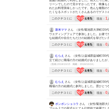
親戚の結婚式で利用しました。雨天だった為
リーンでしたので見やすかったです。映像も
れたお料理美味しかったです。色んな種類の
たくなるスポットがたくさんあるのでゲスト
1
このクチコミに
現在：
新米ママ
さん （女性/菊池郡大津町/20代/L
ウエディングフェアで参加しました。お箸で
な結婚式や自分たちだけの結婚式を挙げたい
0
このクチコミに
現在：
むらえ
さん （女性/上益城郡益城町/30代/L
立て続けに職場の方の結婚式がありましたが
（投稿:2018/10/15 掲載：2018/10/16）
0
このクチコミに
現在：
むらえ
さん （女性/上益城郡益城町/30代/L
職場の方の結婚式に参列しました。雲ひとつ
0
このクチコミに
現在：
ボンボンショコラ
さん （女性/菊池郡大津町
プール上での挙式がとても幻想的で綺麗でし