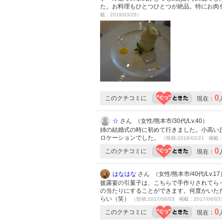
た。お料理もひとつひとつが絶品。特にお肉
載：2018/03/26）
0
このクチコミに
現在：
☆
さん （女性/熊本市/30代/Lv.40）
姉の結婚式の時に初めて行きました。小高い
ロケーションでした。
（投稿:2018/02/21 掲載：
0
このクチコミに
現在：
はなはな
さん （女性/熊本市/40代/Lv.17
披露宴の引菓子は、こちらで手作りされてら
の当たりにすることができます。何度かいた
らい（笑）
（投稿:2017/08/03 掲載：2017/08/0
0
このクチコミに
現在：