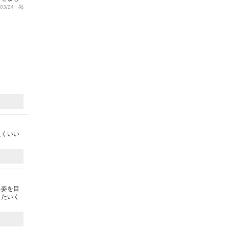
03/24 掲
良くいい
る姿を目
きたいく