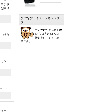
きいスク
が生かさ
真を撮り
ひごなび！イメージキャラク
ター
り、特別
でした。
06/19）
ごせまし