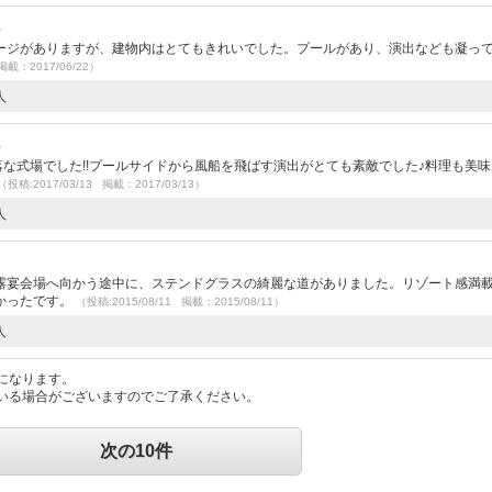
）
ージがありますが、建物内はとてもきれいでした。プールがあり、演出なども凝っ
掲載：2017/06/22）
人
）
お洒落な式場でした!!プールサイドから風船を飛ばす演出がとても素敵でした♪料理も美
（投稿:2017/03/13 掲載：2017/03/13）
人
露宴会場へ向かう途中に、ステンドグラスの綺麗な道がありました。リゾート感満
かったです。
（投稿:2015/08/11 掲載：2015/08/11）
人
になります。
いる場合がございますのでご了承ください。
次の10件