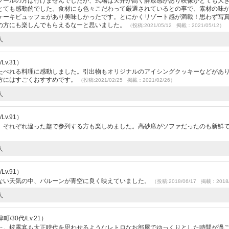
プールの方は行けませんでしたが、式場は天井が高く解放感があり映像がとても大
とても感動的でした。食材にも色々こだわって厳選されているとの事で、素材の味
ケーキビュッフェがあり美味しかったです。とにかくリゾート感が満載！思わず写
の方にも楽しんでもらえるなーと思いました。
（投稿:2021/05/12 掲載：2021/05/12）
人
v.31）
たべれる料理に感動しました。引出物もオリジナルのアイシングクッキーなどがあ
方にはすごくおすすめです。
（投稿:2021/02/25 掲載：2021/02/26）
人
v.91）
、それぞれ違った趣で参列する方も楽しめました。高砂席がソファだったのも新鮮
人
v.91）
ない天気の中、バルーンが青空に良く映えていました。
（投稿:2018/06/17 掲載：2018/
人
/30代/Lv.21）
た。披露宴も大正時代を思わせるようなレトロなお部屋でゆっくりとした時間が過