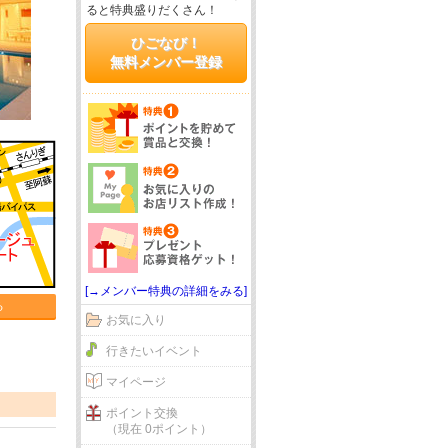
ると特典盛りだくさん！
ひごなび！
無料メンバー登録
[→メンバー特典の詳細をみる]
る
お気に入り
行きたいイベント
マイページ
ポイント交換
（現在 0ポイント）