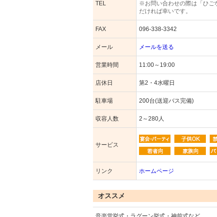
TEL
※お問い合わせの際は「ひご
だければ幸いです。
FAX
096-338-3342
メール
メールを送る
営業時間
11:00～19:00
店休日
第2・4水曜日
駐車場
200台(送迎バス完備)
収容人数
2～280人
サービス
リンク
ホームページ
オススメ
音楽堂挙式・ラグーン挙式・神前式など