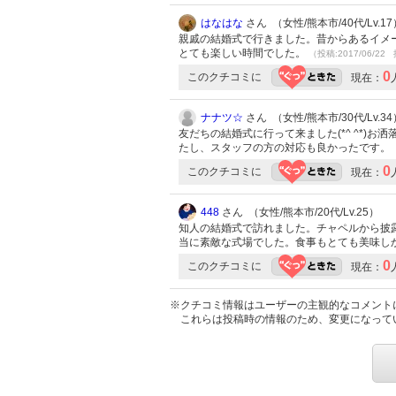
はなはな
さん （女性/熊本市/40代/Lv.17
親戚の結婚式で行きました。昔からあるイメ
とても楽しい時間でした。
（投稿:2017/06/22 
0
このクチコミに
現在：
ナナツ☆
さん （女性/熊本市/30代/Lv.34
友だちの結婚式に行って来ました(*^ ^*)
たし、スタッフの方の対応も良かったです。
0
このクチコミに
現在：
448
さん （女性/熊本市/20代/Lv.25）
知人の結婚式で訪れました。チャペルから披
当に素敵な式場でした。食事もとても美味し
0
このクチコミに
現在：
※クチコミ情報はユーザーの主観的なコメント
これらは投稿時の情報のため、変更になって