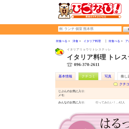
何食べる
洋食
イタリア料理
何食べる
ア
イタリアリョウリトレステッレ
イタリア料理 トレス
096-370-2611
基本情報
クチコミ
写真
推し
クチ
じぶんのお気に入り:
メモ:
みんなのお気に入り:
行ってみたい！…
42人