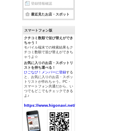
登録情報確認
最近見たお店・スポット
スマートフォン版
クチコミ数順で並び替えができ
ちゃう！
モバイル端末での検索結果もク
チコミ数順で並び替えができち
ゃうよ☆
お気に入りのお店・スポットリ
ストを持ち運べる！
ひごなび！メンバーに登録
する
と、お気に入りのお店・スポッ
トリストが作れちゃう。PC・
スマートフォン共通だから、い
つでもどこでもチェックできる
よ♪
https://www.higonavi.net/