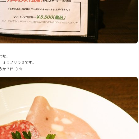
わせ。
、ミラノサラミです。
？(^_-)-☆