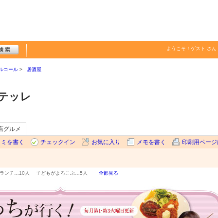
ようこそ！
ゲスト
さん
ルコール
居酒屋
テッレ
店グルメ
コミを書く
チェックイン
お気に入り
メモを書く
印刷用ページ
ランチ…
10人
子どもがよろこぶ…
5人
全部見る