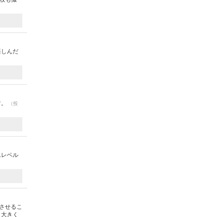
楽しんだ
す。
（投
んレベル
させるこ
し大きく