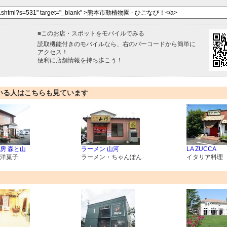
■
このお店・スポットをモバイルでみる
読取機能付きのモバイルなら、右のバーコードから簡単に
アクセス！
便利に店舗情報を持ち歩こう！
いる人はこちらも見ています
房 森と山
ラーメン 山河
LA ZUCCA
洋菓子
ラーメン・ちゃんぽん
イタリア料理