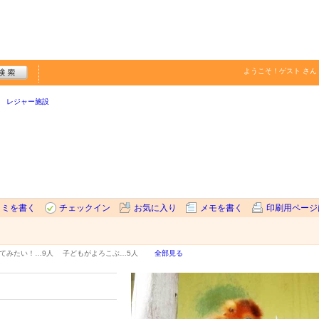
ようこそ！
ゲスト
さん
レジャー施設
コミを書く
チェックイン
お気に入り
メモを書く
印刷用ページ
てみたい！…
9人
子どもがよろこぶ…
5人
全部見る