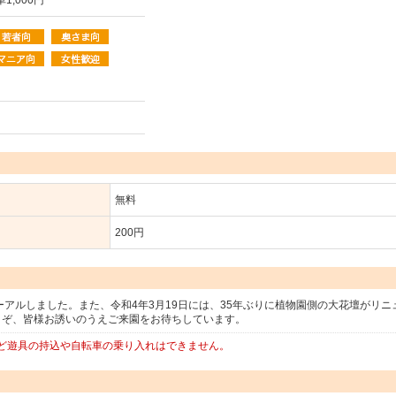
1,000円
無料
200円
ーアルしました。また、令和4年3月19日には、35年ぶりに植物園側の大花壇がリニ
うぞ、皆様お誘いのうえご来園をお待ちしています。
ど遊具の持込や自転車の乗り入れはできません。