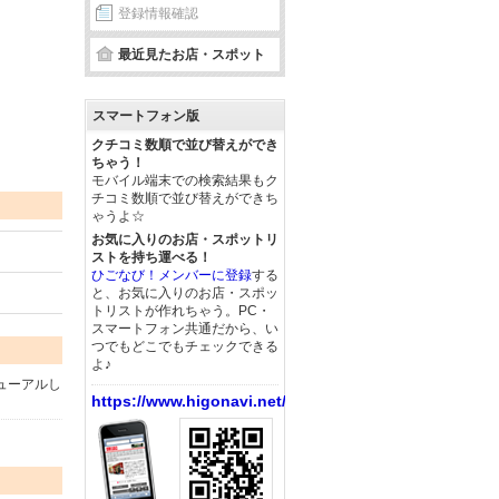
登録情報確認
最近見たお店・スポット
スマートフォン版
クチコミ数順で並び替えができ
ちゃう！
モバイル端末での検索結果もク
チコミ数順で並び替えができち
ゃうよ☆
お気に入りのお店・スポットリ
ストを持ち運べる！
ひごなび！メンバーに登録
する
と、お気に入りのお店・スポッ
トリストが作れちゃう。PC・
スマートフォン共通だから、い
つでもどこでもチェックできる
よ♪
ューアルし
https://www.higonavi.net/