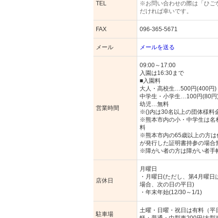
TEL
※お問い合わせの際は「ひご
だければ幸いです。
FAX
096-365-5671
メール
メールを送る
09:00～17:00
入園は16:30まで
■入園料
大人・高校生…500円(400円)
中学生・小学生…100円(80円
幼児…無料
営業時間
※()内は30名以上の団体様料
※熊本市内の小・中学生は名
料
※熊本市内の65歳以上の方
が発行した証明書持参の場合
※障がい者の方は障がい者手
月曜日
・月曜日(ただし、第4月曜
店休日
場合、次の日の平日)
・年末年始(12/30～1/1)
土曜・日曜・祝日は有料（平
駐車場