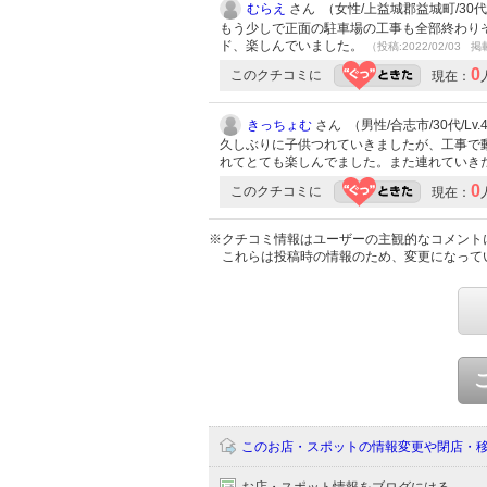
むらえ
さん （女性/上益城郡益城町/30代/L
もう少しで正面の駐車場の工事も全部終わり
ド、楽しんでいました。
（投稿:2022/02/03 掲
0
このクチコミに
現在：
きっちょむ
さん （男性/合志市/30代/Lv.
久しぶりに子供つれていきましたが、工事で
れてとても楽しんでました。また連れていき
0
このクチコミに
現在：
※クチコミ情報はユーザーの主観的なコメント
これらは投稿時の情報のため、変更になって
このお店・スポットの情報変更や閉店・