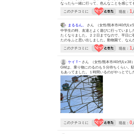
なったら一緒に行って、色んなことを感じて
1
このクチコミに
現在：
まるるん。
さん （女性/熊本市/40代/Lv.
中学生の時、友達とよく遊びに行っていまし
たくなりました。２２日までなので、平日に
たのをふと思い出しました。動物園て、なん
1
このクチコミに
現在：
ケイＴ~
さん （女性/熊本市/40代/Lv.38
GWは、乗り物にのるのも５分待ちくらい。
もあってました。１時間いるのがやっとでし
0
このクチコミに
現在：