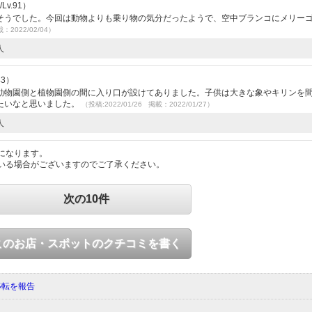
v.91）
そうでした。今回は動物よりも乗り物の気分だったようで、空中ブランコにメリー
載：2022/02/04）
人
43）
動物園側と植物園側の間に入り口が設けてありました。子供は大きな象やキリンを
たいなと思いました。
（投稿:2022/01/26 掲載：2022/01/27）
人
になります。
いる場合がございますのでご了承ください。
次の10件
このお店・スポットのクチコミを書く
移転を報告