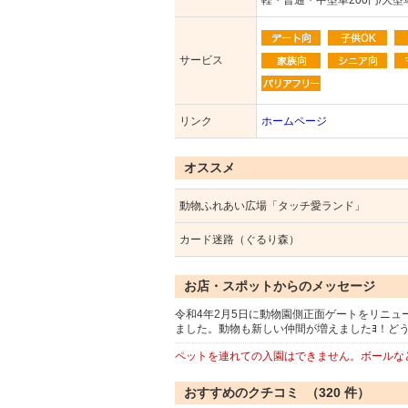
軽・普通・中型車200円/大型車
サービス
リンク
ホームページ
オススメ
動物ふれあい広場「タッチ愛ランド」
カード迷路（ぐるり森）
お店・スポットからのメッセージ
令和4年2月5日に動物園側正面ゲートをリニュ
ました。動物も新しい仲間が増えましたﾖ！ど
ペットを連れての入園はできません。ボールな
おすすめのクチコミ （
320
件）