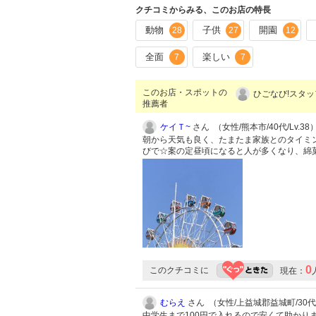
クチコミからみる、このお店の特長
動物
子供
開園
28
27
12
全面
楽しい
7
7
このお店・スポットの
ひごなび!スタッ
推薦者
ケイＴ~
さん （女性/熊本市/40代/Lv.38
朝から天気も良く、たまたま家族とのタイミ
びで☆案の定昼頃になると人が多くなり、綿
0
このクチコミに
現在：
むらえ
さん （女性/上益城郡益城町/30代/L
中学生まで100円で入れるので安くて助か