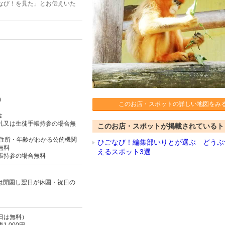
なび！を見た」とお伝えいた
)
このお店・スポットの詳しい地図をみ
金
札又は生徒手帳持参の場合無
このお店・スポットが掲載されているト
は住所・年齢がわかる公的機関
ひごなび！編集部いりとが選ぶ どうぶ
無料
えるスポット3選
帳持参の場合無料
日は開園し翌日が休園・祝日の
日は無料）