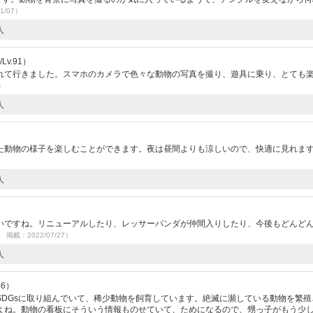
1/07）
人
v.91）
れて行きました。スマホのカメラで色々な動物の写真を撮り、遊具に乗り、とても
8）
人
た動物の様子を楽しむことができます。夜は昼間よりも涼しいので、快適に見れま
人
いですね。リニューアルしたり、レッサーパンダが仲間入りしたり、今後もどんど
2 掲載：2022/07/27）
人
56）
SDGsに取り組んでいて、稀少動物を飼育しています。絶滅に瀕している動物を繁殖
よね。動物の看板にそういう情報ものせていて、ためになるので、甥っ子がもう少