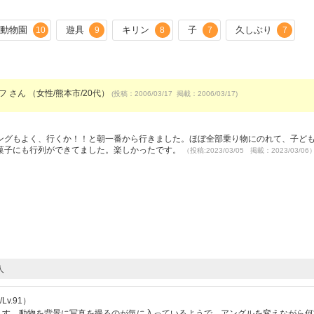
動物園
遊具
キリン
子
久しぶり
10
9
8
7
7
フ さん （女性/熊本市/20代）
(投稿：2006/03/17 掲載：2006/03/17)
）
ングもよく、行くか！！と朝一番から行きました。ほぼ全部乗り物にのれて、子ど
菓子にも行列ができてました。楽しかったです。
（投稿:2023/03/05 掲載：2023/03/06
人
v.91）
ります。動物を背景に写真を撮るのが気に入っているようで、アングルを変えながら何