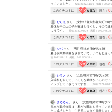
っていました。
（投稿:2022/11/06 掲載：2022/1
0
このクチコミに
現在：
むらえ
さん （女性/上益城郡益城町/30代/L
夏休み中の上の子が友達と行くというので連
ようです。
（投稿:2022/08/28 掲載：2022/08/2
0
このクチコミに
現在：
シバ
さん （男性/熊本市/30代/Lv.49）
夏は夜間動物園をされていて、いつもと違っ
稿:2022/08/19 掲載：2022/08/19）
0
このクチコミに
現在：
シラノ
さん （女性/熊本市/30代/Lv.50）
入場料も安くて、いろんな動物がいるのでい
アップしていきそうですね。
（投稿:2022/07/2
0
このクチコミに
現在：
まるるん。
さん （女性/熊本市/40代/Lv.
熊本市動植物園は、私が今関心を持っている
とに成功したら、生態系に大きく貢献します