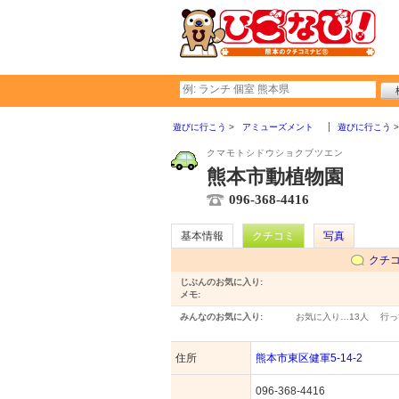
遊びに行こう
アミューズメント
遊びに行こう
クマモトシドウショクブツエン
熊本市動植物園
096-368-4416
基本情報
クチコミ
写真
クチ
じぶんのお気に入り:
メモ:
みんなのお気に入り:
お気に入り…
13人
行っ
住所
熊本市東区健軍5-14-2
096-368-4416