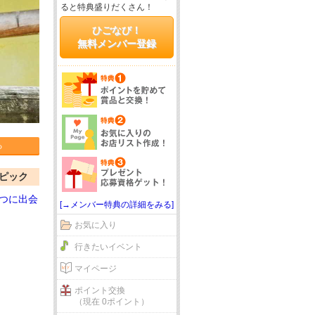
ると特典盛りだくさん！
ひごなび！
無料メンバー登録
る
ピック
つに出会
[→メンバー特典の詳細をみる]
お気に入り
行きたいイベント
マイページ
ポイント交換
（現在 0ポイント）