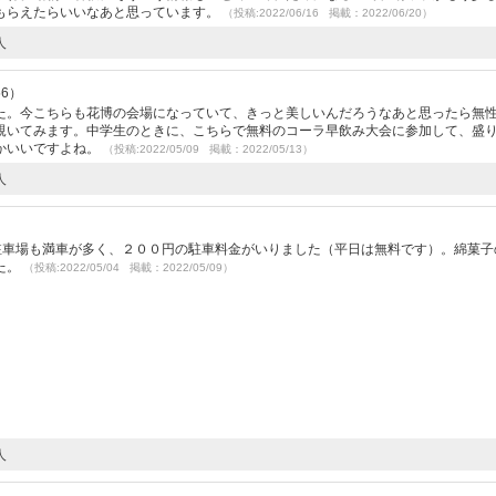
もらえたらいいなあと思っています。
（投稿:2022/06/16 掲載：2022/06/20）
人
56）
た。今こちらも花博の会場になっていて、きっと美しいんだろうなあと思ったら無
覗いてみます。中学生のときに、こちらで無料のコーラ早飲み大会に参加して、盛
かいいですよね。
（投稿:2022/05/09 掲載：2022/05/13）
人
）
駐車場も満車が多く、２００円の駐車料金がいりました（平日は無料です）。綿菓子
た。
（投稿:2022/05/04 掲載：2022/05/09）
人