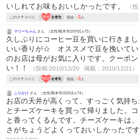
いしれてお味もおいしかったです。
（投稿
0
このクチコミに
現在：
人
マリーちゃん
さん （女性/熊本市/20代/Lv.75）
久しぶりにコーヒー豆を買いに行きまし
いい香りが☆ オススメで豆を挽いてい
のお店は母がお気に入りです。クーポンで
い！！
（投稿:2010/12/20 掲載：2010/12/21）
0
このクチコミに
現在：
人
ふりかけ
さん （女性/熊本市/20代/Lv.74）
お店の天井が高くって、すっごく気持ち
とチーズケーキを買って帰りました。コ
と香ってくるんです。チーズケーキは、
さがちょうどよくっておいしかったで