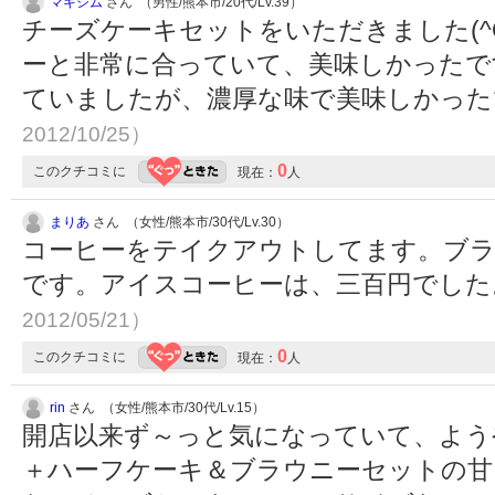
マキシム
さん （男性/熊本市/20代/Lv.39）
チーズケーキセットをいただきました(^
ーと非常に合っていて、美味しかったで
ていましたが、濃厚な味で美味しかっ
2012/10/25）
0
このクチコミに
現在：
人
まりあ
さん （女性/熊本市/30代/Lv.30）
コーヒーをテイクアウトしてます。ブ
です。アイスコーヒーは、三百円でし
2012/05/21）
0
このクチコミに
現在：
人
rin
さん （女性/熊本市/30代/Lv.15）
開店以来ず～っと気になっていて、よう
＋ハーフケーキ＆ブラウニーセットの甘