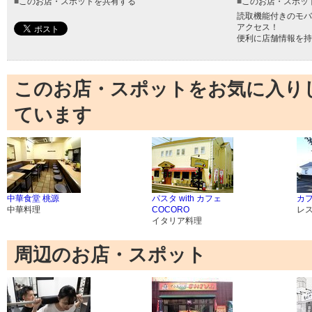
■
このお店・スポットを共有する
■
このお店・スポッ
読取機能付きのモバ
アクセス！
便利に店舗情報を持
このお店・スポットをお気に入り
ています
中華食堂 桃源
パスタ with カフェ
カ
中華料理
COCORO
レ
イタリア料理
周辺のお店・スポット