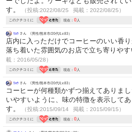
ーでしたよ。ケーキなども販売されてい
す。
（投稿:2022/08/25 掲載：2022/08/25）
0
このクチコミに
現在：
人
ﾘｮｳ
さん （男性/熊本市/20代/Lv.83）
店内に入っただけでコーヒーのいい香り
落ち着いた雰囲気のお店で立ち寄りや
載：2016/05/28）
0
このクチコミに
現在：
人
ﾘｮｳ
さん （男性/熊本市/20代/Lv.83）
コーヒーが何種類かずつ揃えてありまし
いやすいように、味の特徴を表示してあ
す。
（投稿:2015/09/14 掲載：2015/09/15）
0
このクチコミに
現在：
人