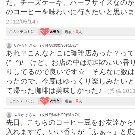
た。チーズケーキ、ハーフサイズなのか
のコーヒーを味わいに行きたいと思い
2012/05/14）
0
このクチコミに
現在：
人
サかもと
さん （女性/合志市/30代/Lv.7）
あれ？こんなとこに珈琲店あった？って
(^_^)/ けど、お店の中は珈琲のいい
りしてるので良いです☆ そんなに数
ったので、今度はゆっくり楽しみたいと
て帰った珈琲は美味しかった♪
（投稿:2011
0
このクチコミに
現在：
人
ふりかけ
さん （女性/熊本市/20代/Lv.74）
先日、こちらのコーヒー豆をお友達から
入れますて、いい香りが「ふぁ～」と広