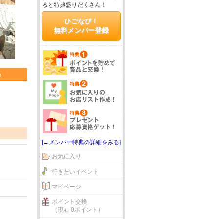
ると特典盛りだくさん！
ひごなび！
無料メンバー登録
る
[→メンバー特典の詳細をみる]
お気に入り
行きたいイベント
マイページ
ポイント交換
（現在 0ポイント）