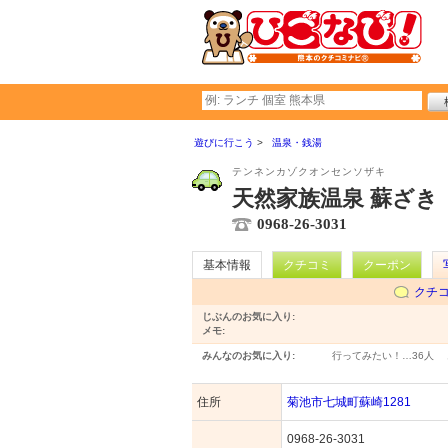
遊びに行こう
温泉・銭湯
テンネンカゾクオンセンソザキ
天然家族温泉 蘇ざき
0968-26-3031
基本情報
クチコミ
クーポン
クチ
じぶんのお気に入り:
メモ:
みんなのお気に入り:
行ってみたい！…
36人
住所
菊池市七城町蘇崎1281
0968-26-3031