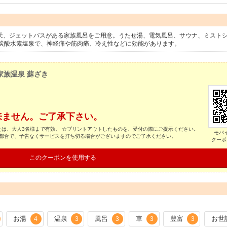
露天、ジェットバスがある家族風呂をご用意。うたせ湯、電気風呂、サウナ、ミスト
炭酸水素塩泉で、神経痛や筋肉痛、冷え性などに効能があります。
家族温泉 蘇ざき
来ません。ご了承下さい。
たは、大人3名様まで有効。 ☆プリントアウトしたものを、受付の際にご提示ください。
モバ
の都合で、予告なくサービスを打ち切る場合がございますのでご了承ください。
クーポ
このクーポンを使用する
お湯
温泉
風呂
車
豊富
お世
4
3
3
3
3