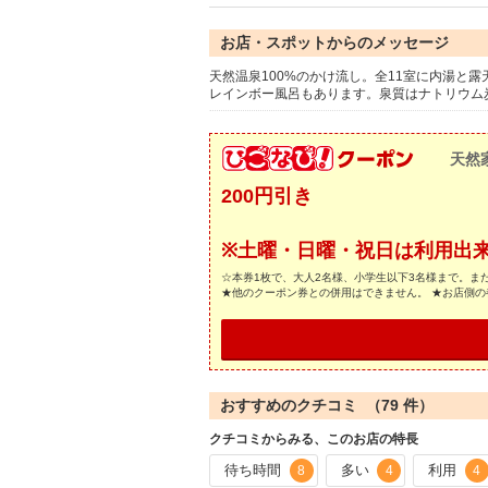
お店・スポットからのメッセージ
天然温泉100%のかけ流し。全11室に内湯と
レインボー風呂もあります。泉質はナトリウム
天然
200円引き
※土曜・日曜・祝日は利用出
☆本券1枚で、大人2名様、小学生以下3名様まで。ま
★他のクーポン券との併用はできません。 ★お店側
おすすめのクチコミ （
79
件）
クチコミからみる、このお店の特長
待ち時間
多い
利用
8
4
4