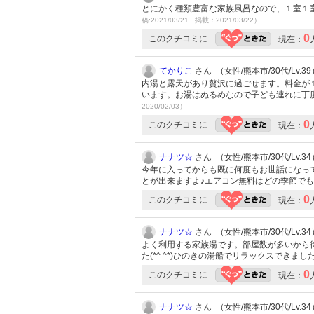
とにかく種類豊富な家族風呂なので、１室１室
稿:2021/03/21 掲載：2021/03/22）
0
このクチコミに
現在：
てかりこ
さん （女性/熊本市/30代/Lv.39
内湯と露天があり贅沢に過ごせます。料金が
います。お湯はぬるめなので子ども連れに丁
2020/02/03）
0
このクチコミに
現在：
ナナツ☆
さん （女性/熊本市/30代/Lv.34
今年に入ってからも既に何度もお世話になって
とが出来ますよ♪エアコン無料はどの季節で
0
このクチコミに
現在：
ナナツ☆
さん （女性/熊本市/30代/Lv.34
よく利用する家族湯です。部屋数が多いから
た(*^ ^*)ひのきの湯船でリラックスできまし
0
このクチコミに
現在：
ナナツ☆
さん （女性/熊本市/30代/Lv.34