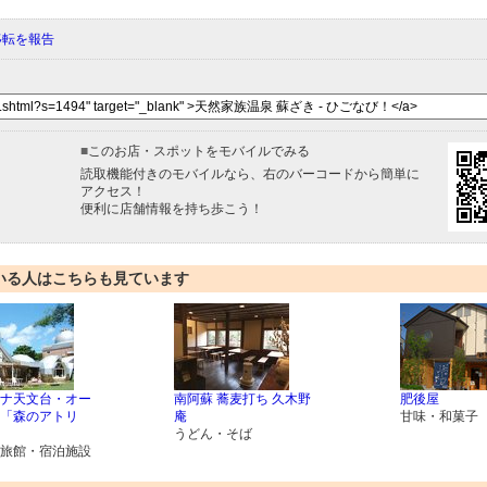
移転を報告
■
このお店・スポットをモバイルでみる
読取機能付きのモバイルなら、右のバーコードから簡単に
アクセス！
便利に店舗情報を持ち歩こう！
いる人はこちらも見ています
ナ天文台・オー
南阿蘇 蕎麦打ち 久木野
肥後屋
「森のアトリ
庵
甘味・和菓子
うどん・そば
旅館・宿泊施設