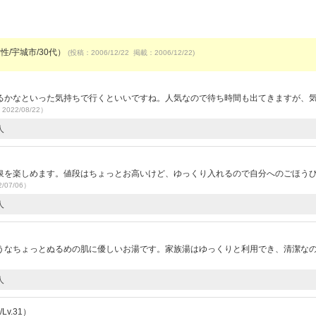
性/宇城市/30代）
(投稿：2006/12/22 掲載：2006/12/22)
るかなといった気持ちで行くといいですね。人気なので待ち時間も出てきますが、
2022/08/22）
人
泉を楽しめます。値段はちょっとお高いけど、ゆっくり入れるので自分へのごほう
/07/06）
人
うなちょっとぬるめの肌に優しいお湯です。家族湯はゆっくりと利用でき、清潔な
人
v.31）