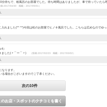
20分待ちで、桧風呂のお部屋でした。待ち時間はありましたが、車で待っていたら
稿:2017/04/30 掲載：2017/05/01）
人
）
入れました(*^ ^*)今回は松のお部屋でヒノキ風呂でした。こちらは広めなのでゆ
人
.4）
ました(〃⌒ー⌒〃)ゞ
（投稿:2017/02/23 掲載：2017/03/02）
人
になります。
いる場合がございますのでご了承ください。
次の10件
このお店・スポットのクチコミを書く