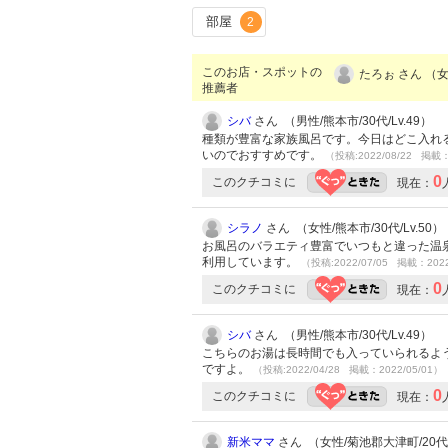
部屋
2
このお店・スポットの
たろぉ さん （女
推薦者
シバ
さん （男性/熊本市/30代/Lv.49）
種類が豊富な家族風呂です。今日はどこ入れ
いのでおすすめです。
（投稿:2022/08/22 掲載：
0
このクチコミに
現在：
シラノ
さん （女性/熊本市/30代/Lv.50）
お風呂のバラエティ豊富でいつもと違った温
利用しています。
（投稿:2022/07/05 掲載：2022
0
このクチコミに
現在：
シバ
さん （男性/熊本市/30代/Lv.49）
こちらのお湯は長時間でも入っていられるよ
ですよ。
（投稿:2022/04/28 掲載：2022/05/01）
0
このクチコミに
現在：
新米ママ
さん （女性/菊池郡大津町/20代/L