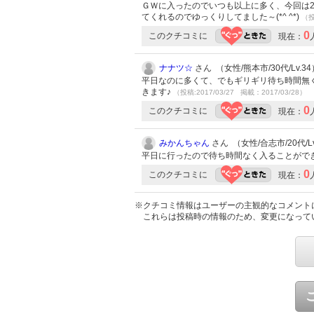
ＧＷに入ったのでいつも以上に多く、今回は
てくれるのでゆっくりしてました～(*^ ^*)
（投
0
このクチコミに
現在：
ナナツ☆
さん （女性/熊本市/30代/Lv.34
平日なのに多くて、でもギリギリ待ち時間無く
きます♪
（投稿:2017/03/27 掲載：2017/03/28）
0
このクチコミに
現在：
みかんちゃん
さん （女性/合志市/20代/Lv
平日に行ったので待ち時間なく入ることができ
0
このクチコミに
現在：
※クチコミ情報はユーザーの主観的なコメント
これらは投稿時の情報のため、変更になって