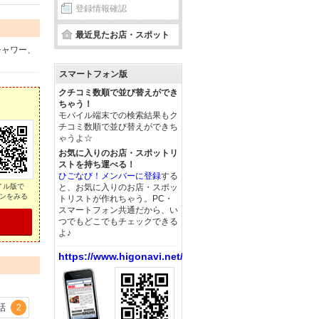
登録情報確認
最近見たお店・スポット
シャワー、
スマートフォン版
クチコミ数順で並び替えができ
ちゃう！
モバイル端末での検索結果もク
チコミ数順で並び替えができち
ゃうよ☆
お気に入りのお店・スポットリ
ストを持ち運べる！
ひごなび！メンバーに登録
する
イル版で
と、お気に入りのお店・スポッ
ンをみる
トリストが作れちゃう。PC・
スマートフォン共通だから、い
つでもどこでもチェックできる
よ♪
https://www.higonavi.net/
話
2