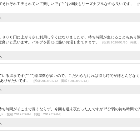
それぞれ工夫されていて楽しいです^ ^お値段もリーズナブルなのも良いです。
（
人
）
１８００円に上がり少し利用し辛くはなりましたが、待ち時間が生じることもあり
度良いと思います。バルブを回せば熱いお湯も出てきます。
（投稿:2020/01/30 掲載：
人
）
いる温泉です(*^ ^*)部屋数が多いので、こだわらなければ待ち時間がほとんどな
もありがたいです。
（投稿:2018/03/12 掲載：2018/03/13）
人
）
待ち時間がそこまで長くならず、今回も週末夜だったんですが15分弱の待ち時間で
た♪
（投稿:2017/09/04 掲載：2017/09/04）
人
）