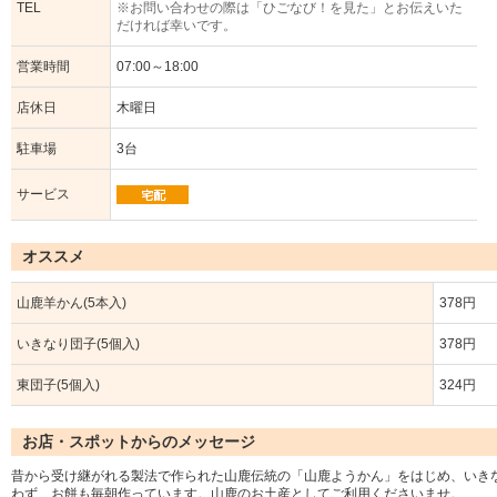
TEL
※お問い合わせの際は「ひごなび！を見た」とお伝えいた
だければ幸いです。
営業時間
07:00～18:00
店休日
木曜日
駐車場
3台
サービス
オススメ
山鹿羊かん(5本入)
378円
いきなり団子(5個入)
378円
東団子(5個入)
324円
お店・スポットからのメッセージ
昔から受け継がれる製法で作られた山鹿伝統の「山鹿ようかん」をはじめ、いき
わず、お餅も毎朝作っています。山鹿のお土産としてご利用くださいませ。