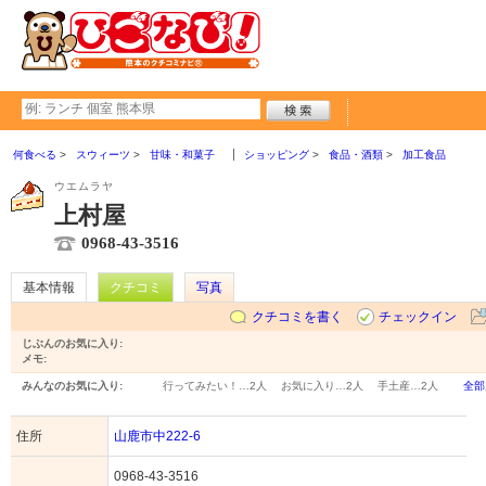
何食べる
スウィーツ
甘味・和菓子
ショッピング
食品・酒類
加工食品
ウエムラヤ
上村屋
0968-43-3516
基本情報
クチコミ
写真
クチコミを書く
チェックイン
じぶんのお気に入り:
メモ:
みんなのお気に入り:
行ってみたい！…
2人
お気に入り…
2人
手土産…
2人
全部
住所
山鹿市中222-6
0968-43-3516