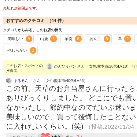
売切れ次第閉店です。
おすすめのクチコミ （
44
件）
クチコミからみる、このお店の特長
美味しい
山鹿
羊羹
あんこ
羊
9
8
8
5
2
やわらかい
2
このお店・スポットの
のんびりパン
さん （女性/熊本市/20代/Lv.18）
(投
推薦者
まるるん。
さん （女性/熊本市/40代/Lv.56）
この前、天草のお弁当屋さんに行ったら
ありびっくりしました。 どこにでも置
なかったし、節約中なのでだいぶ迷いま
美味しいので、買って後悔したことない
に入れたいくらい。(笑)
（投稿:2022/11/04
1