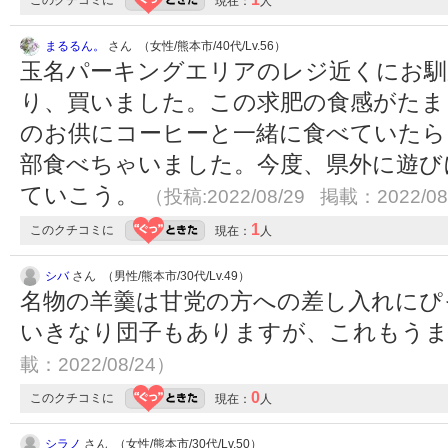
このクチコミに
現在：
人
まるるん。
さん （女性/熊本市/40代/Lv.56）
玉名パーキングエリアのレジ近くにお馴
り、買いました。この求肥の食感がたま
のお供にコーヒーと一緒に食べていたら
部食べちゃいました。今度、県外に遊び
ていこう。
（投稿:2022/08/29 掲載：2022/08
1
このクチコミに
現在：
人
シバ
さん （男性/熊本市/30代/Lv.49）
名物の羊羹は甘党の方への差し入れにぴ
いきなり団子もありますが、これもう
載：2022/08/24）
0
このクチコミに
現在：
人
シラノ
さん （女性/熊本市/30代/Lv.50）