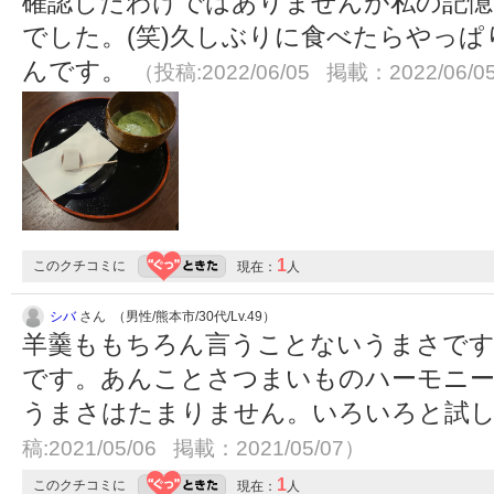
確認したわけではありませんが私の記憶
でした。(笑)久しぶりに食べたらやっ
んです。
（投稿:2022/06/05 掲載：2022/06/0
1
このクチコミに
現在：
人
シバ
さん （男性/熊本市/30代/Lv.49）
羊羹ももちろん言うことないうまさです
です。あんことさつまいものハーモニー
うまさはたまりません。いろいろと試
稿:2021/05/06 掲載：2021/05/07）
1
このクチコミに
現在：
人