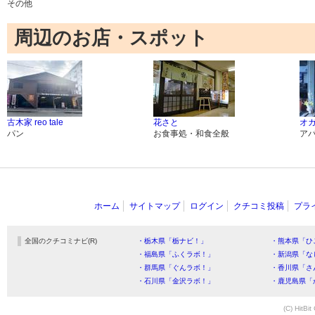
その他
周辺のお店・スポット
古木家 reo tale
花さと
オガ
パン
お食事処・和食全般
ア
ホーム
サイトマップ
ログイン
クチコミ投稿
プラ
全国のクチコミナビ(R)
・栃木県「栃ナビ！」
・熊本県「ひ
・福島県「ふくラボ！」
・新潟県「な
・群馬県「ぐんラボ！」
・香川県「さ
・石川県「金沢ラボ！」
・鹿児島県「
(C) HitBit