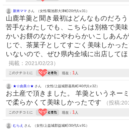
新米ママ
さん （女性/菊池郡大津町/20代/Lv.31）
山鹿羊羹と聞き最初はどんなものだろう
苦手なわたしでも、こちらは別格で美味
かいお餅のなかにやわらかいこしあん
じで、茶菓子としてすごく美味しかった
いないので、ぜひ県内全域に出店して
掲載：2021/02/23）
1
このクチコミに
現在：
人
★☆由美☆★
さん （女性/上益城郡嘉島町/40代/Lv.32）
お土産で頂きました。 羊羮というネー
で柔らかくて美味しかったです
（投稿:201
1
このクチコミに
現在：
人
むらえ
さん （女性/上益城郡益城町/30代/Lv.91）