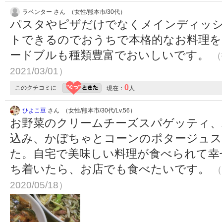
ラベンター さん （女性/熊本市/30代）
パスタやピザだけでなくメインディッ
トできるのでおうちで本格的なお料理
ードブルも種類豊富でおいしいです。
（
2021/03/01）
0
このクチコミに
現在：
人
ひよこ豆
さん （女性/熊本市/30代/Lv.56）
お野菜のクリームチーズスパゲッティ、
込み、かぼちゃとコーンのポタージュ
た。自宅で美味しい料理が食べられて幸
ち着いたら、お店でも食べたいです。
（
2020/05/18）