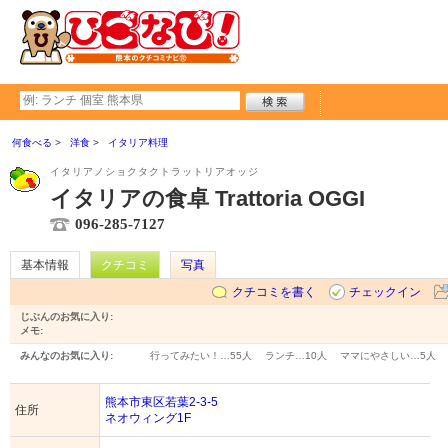
何食べる
洋食
イタリア料理
イタリアノショクタクトラットリアオッジ
イタリアの食卓 Trattoria OGGI
096-285-7127
基本情報
クチコミ
写真
クチコミを書く
チェックイン
じぶんのお気に入り:
メモ:
みんなのお気に入り:
行ってみたい！…
55人
ランチ…
10人
ママにやさしい…
5人
熊本市東区若葉2-3-5
住所
ネオウィング1F