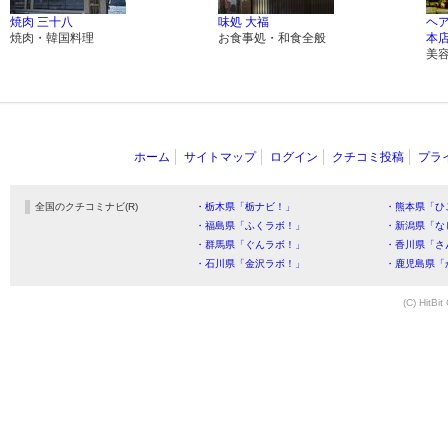
焼肉 三十八
味処 大福
ヘ
焼肉・韓国料理
お食事処・和食全般
本店
美
ホーム
サイトマップ
ログイン
クチコミ投稿
プラ
全国のクチコミナビ(R)
・栃木県「栃ナビ！」
・熊本県「ひ
・福島県「ふくラボ！」
・新潟県「な
・群馬県「ぐんラボ！」
・香川県「さ
・石川県「金沢ラボ！」
・鹿児島県「
(C) HitBit