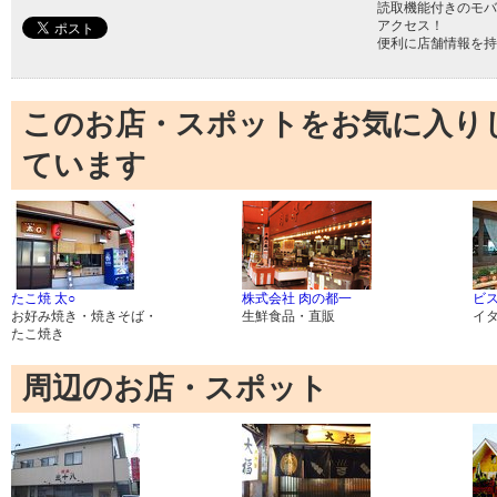
読取機能付きのモバ
アクセス！
便利に店舗情報を持
このお店・スポットをお気に入り
ています
たこ焼 太○
株式会社 肉の都一
ビス
お好み焼き・焼きそば・
生鮮食品・直販
イ
たこ焼き
周辺のお店・スポット