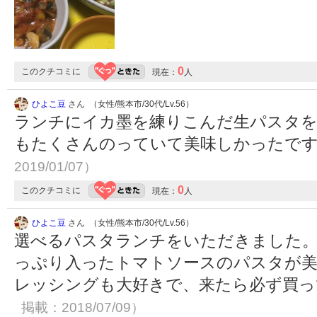
0
このクチコミに
現在：
人
ひよこ豆
さん （女性/熊本市/30代/Lv.56）
ランチにイカ墨を練りこんだ生パスタを
もたくさんのっていて美味しかったで
2019/01/07）
0
このクチコミに
現在：
人
ひよこ豆
さん （女性/熊本市/30代/Lv.56）
選べるパスタランチをいただきました。
っぷり入ったトマトソースのパスタが
レッシングも大好きで、来たら必ず買
掲載：2018/07/09）