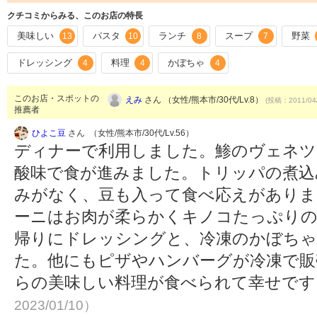
クチコミからみる、このお店の特長
美味しい
パスタ
ランチ
スープ
野菜
13
10
8
7
ドレッシング
料理
かぼちゃ
4
4
4
このお店・スポットの
えみ
さん （女性/熊本市/30代/Lv.8）
(投稿：2011/04
推薦者
ひよこ豆
さん （女性/熊本市/30代/Lv.56）
ディナーで利用しました。鯵のヴェネツ
酸味で食が進みました。トリッパの煮込
みがなく、豆も入って食べ応えがありま
ーニはお肉が柔らかくキノコたっぷりの
帰りにドレッシングと、冷凍のかぼちゃ
た。他にもピザやハンバーグが冷凍で販
らの美味しい料理が食べられて幸せで
2023/01/10）