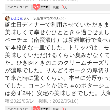
0
このクチコミに
現在：
人
ひよこ豆
さん （女性/熊本市/30代/Lv.56）
誕生日ディナーで利用させていただきま
美味しくて幸せなひとときを過ごせまし
ペーチェ（南蛮漬け）は新婚旅行で食べ
す本格的な一皿でした。トリッパは、モ
美味しくいただけるくらい臭みがなくて
た。ひき肉ときのこのクリームチーズリ
が濃厚でした。りんどうポークの厚切り
て来た時に驚くくらい、本当に分厚かっ
でした。コーンとかぼちゃのポタージュ
は必ず2杯）安定の美味しさでした。大
稿:2022/05/14 掲載：2022/05/16）
0
このクチコミに
現在：
人