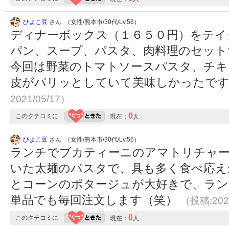
ひよこ豆
さん （女性/熊本市/30代/Lv.56）
ディナーボックス（１６５０円）をテイ
パン、スープ、パスタ、肉料理のセット
今回は野菜のトマトソースパスタ、チキ
皮がパリッとしていて美味しかったで
2021/05/17）
0
このクチコミに
現在：
人
ひよこ豆
さん （女性/熊本市/30代/Lv.56）
ランチでブカティーニのアマトリチャ
いた太麺のパスタで、具も多く食べ応え
とコーンのポタージュが大好きで、ラ
単品でも毎回注文します（笑）
（投稿:202
0
このクチコミに
現在：
人