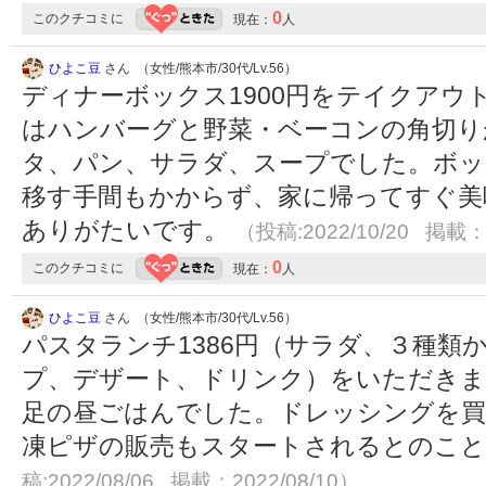
0
このクチコミに
現在：
人
ひよこ豆
さん （女性/熊本市/30代/Lv.56）
ディナーボックス1900円をテイクアウ
はハンバーグと野菜・ベーコンの角切り
タ、パン、サラダ、スープでした。ボッ
移す手間もかからず、家に帰ってすぐ美
ありがたいです。
（投稿:2022/10/20 掲載：2
0
このクチコミに
現在：
人
ひよこ豆
さん （女性/熊本市/30代/Lv.56）
パスタランチ1386円（サラダ、３種類
プ、デザート、ドリンク）をいただきま
足の昼ごはんでした。ドレッシングを買
凍ピザの販売もスタートされるとのこ
稿:2022/08/06 掲載：2022/08/10）