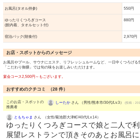
お風呂(タオル持参)
550円
ゆったりくつろぎコース
880円
(館内着、タオルセット付)
宿泊パック(朝食付)
2,970円
お店・スポットからのメッセージ
お風呂やプール、サウナにエステ、リフレッシュルームなど、一日中くつろげる
「こだわり御膳」では旬の味をお楽しみいただけます。
宴会コース2,500円～もございます。
おすすめのクチコミ （
28
件）
このお店・スポットの
しーたか
さん （男性/熊本市/30代/Lv.3）
(投稿：201
推薦者
ともちゃま
さん （女性/菊池郡大津町/40代/Lv.14）
ゆったりくつろぎコースで娘と二人で利
展望レストランで頂きそのあとお風呂に