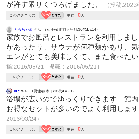
が許す限りくつろげました。
（投稿:2023/
0
このクチコミに
現在：
人
ともちゃま
さん （女性/菊池郡大津町/30代/Lv.14）
家族でお風呂とレストランを利用しまし
があったり、サウナが何種類かあり、気
エンがとても美味しくて、また食べた
稿:2016/05/21 掲載：2016/05/21）
0
このクチコミに
現在：
人
ﾘｮｳ
さん （男性/熊本市/20代/Lv.83）
浴場が広いのでゆっくりできます。館内
お得なセットが多いのでよく利用しま
2016/03/24）
0
このクチコミに
現在：
人