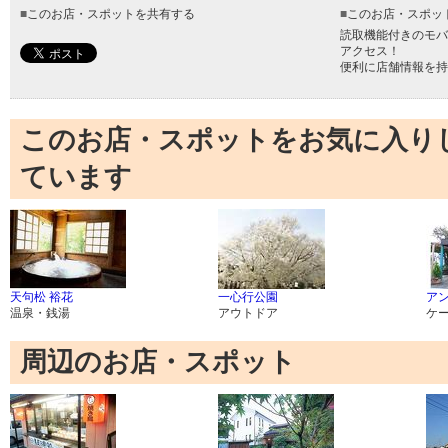
■
このお店・スポットを共有する
■
このお店・スポッ
読取機能付きのモバ
アクセス！
便利に店舗情報を持
このお店・スポットをお気に入り
ています
天句松 裕花
一心行公園
ア
温泉・銭湯
アウトドア
ケ
周辺のお店・スポット