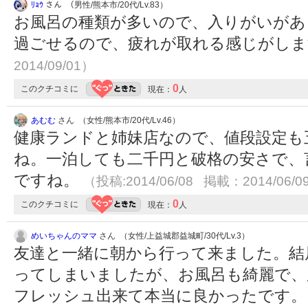
ﾘｮｳ
さん （男性/熊本市/20代/Lv.83）
お風呂の種類が多いので、入りがいがあ
過ごせるので、疲れが取れる感じがし
2014/09/01）
0
このクチコミに
現在：
人
あむむ
さん （女性/熊本市/20代/Lv.46）
健康ランドと姉妹店なので、値段設定も
ね。一泊しても二千円と破格の安さで、
ですね。
（投稿:2014/06/08 掲載：2014/06/0
0
このクチコミに
現在：
人
めいちゃんのママ
さん （女性/上益城郡益城町/30代/Lv.3）
友達と一緒に朝から行って来ました。結
ってしまいましたが、お風呂も綺麗で、
フレッシュ出来て本当に良かったです。