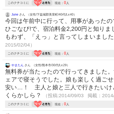
0
このクチコミに
現在：
人
June
さん （女性/下益城郡美里町/40代/Lv.40）
今回は午前中に行って、用事があったの
ひごなび!で、宿泊料金2,200円と知り
もわず、「えっ」と言ってしまいまし
2015/02/04）
0
このクチコミに
現在：
人
やまたん
さん （女性/熊本市/30代/Lv.29）
無料券が当たったので行ってきました。
ェアで寝そうでした。娘も楽しく過ごせ
安い…！ 主人と娘と三人で行きたいけ
くらかしら？
（投稿:2014/09/03 掲載：2014/
0
このクチコミに
現在：
人