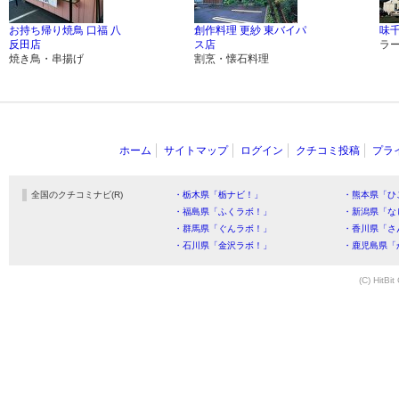
お持ち帰り焼鳥 口福 八
創作料理 更紗 東バイパ
味
反田店
ス店
ラ
焼き鳥・串揚げ
割烹・懐石料理
ホーム
サイトマップ
ログイン
クチコミ投稿
プラ
全国のクチコミナビ(R)
・栃木県「栃ナビ！」
・熊本県「ひ
・福島県「ふくラボ！」
・新潟県「な
・群馬県「ぐんラボ！」
・香川県「さ
・石川県「金沢ラボ！」
・鹿児島県「
(C) HitBit