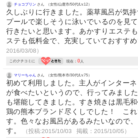
チョコプリン
さん （女性/山鹿市/50代/Lv.12）
久しぶりに行きました。薬草風呂が気持
プールで楽しそうに泳いでいるのを見て
行きたいと思います。あかすりエステも
ステも低料金で、充実していておすす
2016/03/08）
0
このクチコミに
現在：
人
マリーちゃん
さん （女性/熊本市/30代/Lv.75）
初めて利用しました。主人がインターネ
が食べたいというので、行ってみました
も堪能してきました。すき焼きは黒毛和
鶏の熊本ブランド尽くしでした！ これで
す。色々なお風呂があるみたいなので、
す。
（投稿:2015/10/03 掲載：2015/10/05）