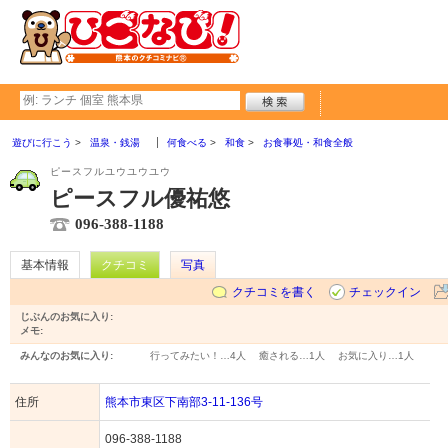
遊びに行こう
温泉・銭湯
何食べる
和食
お食事処・和食全般
ピースフルユウユウユウ
ピースフル優祐悠
096-388-1188
基本情報
クチコミ
写真
クチコミを書く
チェックイン
じぶんのお気に入り:
メモ:
みんなのお気に入り:
行ってみたい！…
4人
癒される…
1人
お気に入り…
1人
住所
熊本市東区下南部3-11-136号
096-388-1188