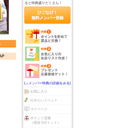
ると特典盛りだくさん！
ひごなび！
無料メンバー登録
る
AP
[→メンバー特典の詳細をみる]
お気に入り
行きたいイベント
マイページ
ポイント交換
（現在 0ポイント）