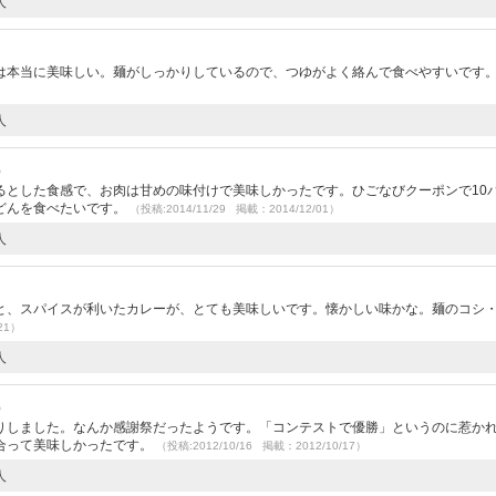
人
は本当に美味しい。麺がしっかりしているので、つゆがよく絡んで食べやすいです
人
）
るとした食感で、お肉は甘めの味付けで美味しかったです。ひごなびクーポンで10
どんを食べたいです。
（投稿:2014/11/29 掲載：2014/12/01）
人
と、スパイスが利いたカレーが、とても美味しいです。懐かしい味かな。麺のコシ
21）
人
）
りしました。なんか感謝祭だったようです。「コンテストで優勝」というのに惹か
合って美味しかったです。
（投稿:2012/10/16 掲載：2012/10/17）
人