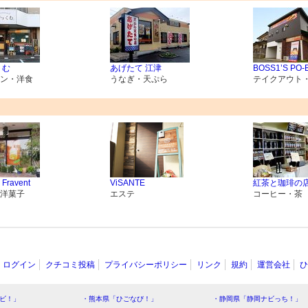
 くむ
あげたて 江津
BOSS1’S PO-
ン・洋食
うなぎ・天ぷら
テイクアウト
ravent
ViSANTE
紅茶と珈琲の店
洋菓子
エステ
コーヒー・茶
ログイン
クチコミ投稿
プライバシーポリシー
リンク
規約
運営会社
ひ
ビ！」
・熊本県「ひごなび！」
・静岡県「静岡ナビっち！」