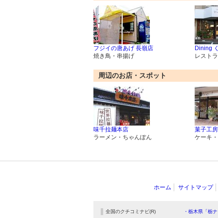
フジイの唐あげ 長嶺店
Dining
焼き鳥・串揚げ
レストラ
周辺のお店・スポット
味千拉麺本店
菓子工房 F
ラーメン・ちゃんぽん
ケーキ・
ホーム
サイトマップ
全国のクチコミナビ(R)
・栃木県「栃ナ