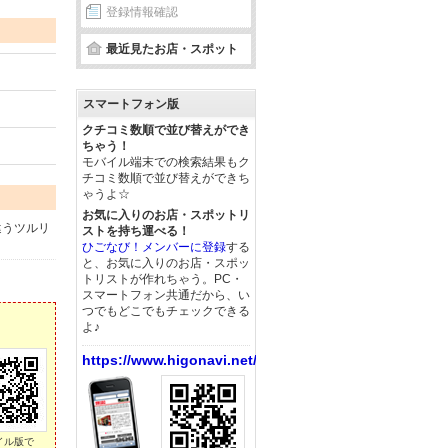
登録情報確認
最近見たお店・スポット
スマートフォン版
クチコミ数順で並び替えができ
ちゃう！
モバイル端末での検索結果もク
チコミ数順で並び替えができち
ゃうよ☆
お気に入りのお店・スポットリ
違うツルリ
ストを持ち運べる！
ひごなび！メンバーに登録
する
と、お気に入りのお店・スポッ
トリストが作れちゃう。PC・
スマートフォン共通だから、い
つでもどこでもチェックできる
よ♪
https://www.higonavi.net/
イル版で