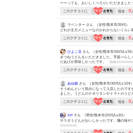
ーーっても、おいしくぺろりいただきました
0
このクチコミに
現在：
ラベンター さん （女性/熊本市/30代）
どれが主力メニューなのかわからないくらい
0
このクチコミに
現在：
ひよこ豆
さん （女性/熊本市/30代/Lv.56
きつねうどんをいただきました。手延べらし
だあげが美味しかったです。
（投稿:2019/03/0
0
このクチコミに
現在：
あゆ姫
さん （女性/熊本市/30代/Lv.104
そうめんという気分になって入店したのです
ました。うどんのナポリタンやトマトのうど
0
このクチコミに
現在：
ﾘｮｳ
さん （男性/熊本市/20代/Lv.83）
サラダうどんがおいしかったです。麺の味や
2016/03/29）