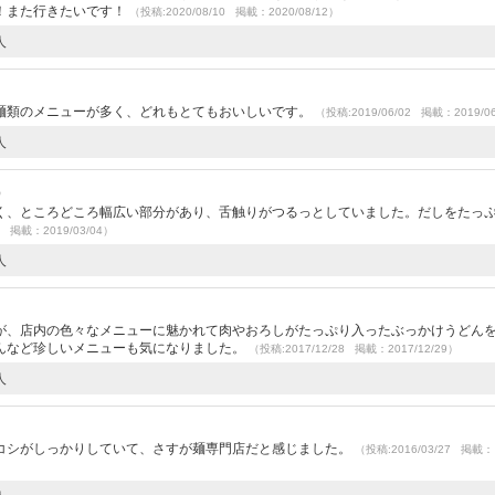
！また行きたいです！
（投稿:2020/08/10 掲載：2020/08/12）
人
麺類のメニューが多く、どれもとてもおいしいです。
（投稿:2019/06/02 掲載：2019/0
人
）
く、ところどころ幅広い部分があり、舌触りがつるっとしていました。だしをたっ
2 掲載：2019/03/04）
人
）
が、店内の色々なメニューに魅かれて肉やおろしがたっぷり入ったぶっかけうどん
んなど珍しいメニューも気になりました。
（投稿:2017/12/28 掲載：2017/12/29）
人
コシがしっかりしていて、さすが麺専門店だと感じました。
（投稿:2016/03/27 掲載：