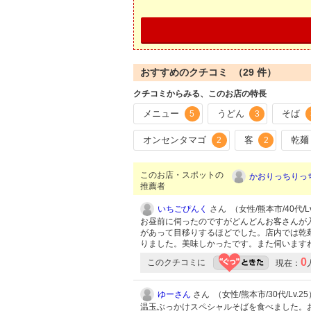
おすすめのクチコミ （
29
件）
クチコミからみる、このお店の特長
メニュー
うどん
そば
5
3
オンセンタマゴ
客
乾麺
2
2
このお店・スポットの
かおりっちりっ
推薦者
いちごぴんく
さん （女性/熊本市/40代/Lv
お昼前に伺ったのですがどんどんお客さんが
があって目移りするほどでした。店内では乾
りました。美味しかったです。また伺います
0
このクチコミに
現在：
ゆーさん
さん （女性/熊本市/30代/Lv.25
温玉ぶっかけスペシャルそばを食べました。