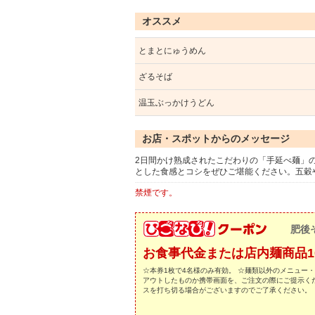
オススメ
とまとにゅうめん
ざるそば
温玉ぶっかけうどん
お店・スポットからのメッセージ
2日間かけ熟成されたこだわりの「手延べ麺」
とした食感とコシをぜひご堪能ください。五穀
禁煙です。
肥後
お食事代金または店内麺商品1
☆本券1枚で4名様のみ有効。 ☆麺類以外のメニュー
アウトしたものか携帯画面を、ご注文の際にご提示くだ
スを打ち切る場合がございますのでご了承ください。