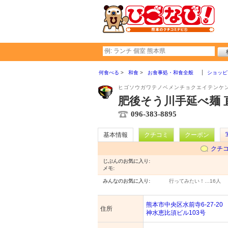
何食べる
和食
お食事処・和食全般
ショッピ
ヒゴソウガワテノベメンチョクエイテンケ
肥後そう川手延べ麺 
096-383-8895
基本情報
クチコミ
クーポン
クチ
じぶんのお気に入り:
メモ:
みんなのお気に入り:
行ってみたい！…
16人
熊本市中央区水前寺6-27-20
住所
神水恵比須ビル103号