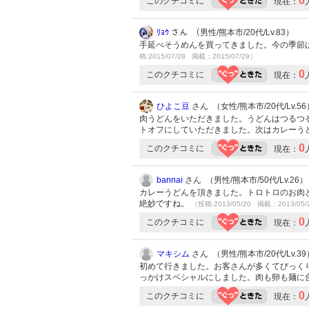
0
このクチコミに
現在：
ﾘｮｳ
さん （男性/熊本市/20代/Lv.83）
手延べそうめんを買ってきました。今の季節
稿:2015/07/28 掲載：2015/07/29）
0
このクチコミに
現在：
ひよこ豆
さん （女性/熊本市/20代/Lv.56
肉うどんをいただきました。うどんはつるつ
トオフにしていただきました。次はカレーう
0
このクチコミに
現在：
bannai
さん （男性/熊本市/50代/Lv.26）
カレーうどんを頂きました。トロトロのお肉
絶妙ですね。
（投稿:2013/05/20 掲載：2013/05/
0
このクチコミに
現在：
マキシム
さん （男性/熊本市/20代/Lv.39
初めて行きました。お客さんが多くてびっく
っかけスペシャルにしました。肉も卵も麺に
0
このクチコミに
現在：