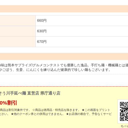
660円
630円
670円
の味は熊本サプライズ!グルメコンテストでも優勝した逸品。手打ち麺・機械麺とは
やごぼう、生姜、にんにくを練り込んだ健康的で珍しい麺もございます。
そう川手延べ麺 直営店 県庁通り店
0%割引
・商品は割引対象外です。 ☆商品は徳用品・特売品を除きます。 ★この画面をプリント
さい。 ★他のクーポン券との併用はできません。 ★お店側の都合で、予告なくサービ
モバ