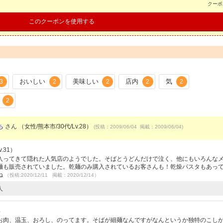
クーポ
このクーポンを使用する
おいしい
美味しい
店内
気
3
2
2
2
2
2
ち
さん （女性/熊本市/30代/Lv.28）
(投稿：2009/06/04 掲載：2009/06/04)
.31）
入ってきて隠れた人気店のようでした。そばとうどんだけで泣く、他にもいろんな
麺も販売されていました。乾麺のみ購入されているお客さんも！乾燥パスタもあっ
ね
（投稿:2020/12/11 掲載：2020/12/14）
人
）
お肉、温玉、おろし、のってます。そばが細麺なんですがなんというか独特のこし