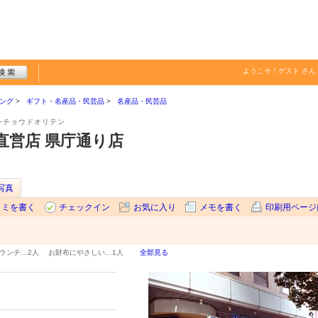
ようこそ！
ゲスト
さん
ング
ギフト・名産品・民芸品
名産品・民芸品
ンチョウドオリテン
直営店 県庁通り店
写真
コミを書く
チェックイン
お気に入り
メモを書く
印刷用ページ
ランチ…
2人
お財布にやさしい…
1人
全部見る