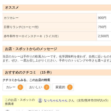
オススメ
カツカレー
900円
日替りランチ(コーヒー付)
750円
赤牛和牛サーロインステーキ（ライス付）
2,500円
お店・スポットからのメッセージ
当店のカレーは手作りの欧風カレーです。化学調味料を使わず、自然に近いもの
ます。ぜひ、一度お召し上がりください。手作りのトッピングや辛さも選べますよ
おすすめのクチコミ （
15
件）
クチコミからみる、このお店の特長
カレー
おいしい
家庭的
6
2
2
このお店・スポットの
なっちゃんちゃん
さん （女性/熊本市/20代/Lv.5）
推薦者