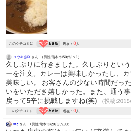
0
このクチコミに
現在：
人
ユウキ@Ⅸ
さん （男性/熊本市/50代/Lv.1）
久しぶりに行きました。久しぶりという
ーを注文。カレーは美味しかったし、カ
美味しい。 お客さんの少ない時間だっ
いをいただき嬉しかった。また、通う事
戻って5辛に挑戦しますね(笑)
（投稿:2015/
0
このクチコミに
現在：
人
ﾘｮｳ
さん （男性/熊本市/20代/Lv.83）