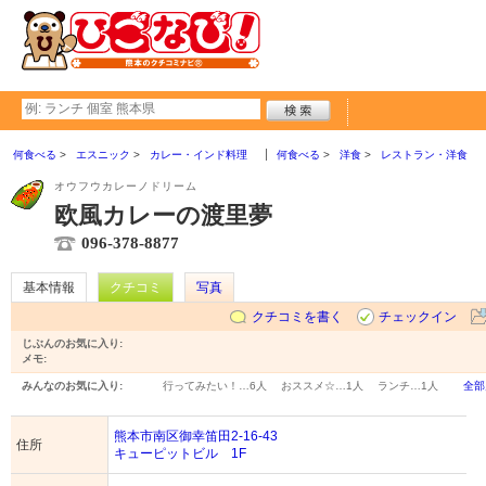
何食べる
エスニック
カレー・インド料理
何食べる
洋食
レストラン・洋食
オウフウカレーノドリーム
欧風カレーの渡里夢
096-378-8877
基本情報
クチコミ
写真
クチコミを書く
チェックイン
じぶんのお気に入り:
メモ:
みんなのお気に入り:
行ってみたい！…
6人
おススメ☆…
1人
ランチ…
1人
全部
熊本市南区御幸笛田2-16-43
住所
キューピットビル 1F