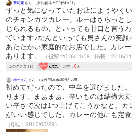
茉莉花
さん （女性/熊本市/30代/Lv.31）
ずっと気になっていたお店にようやく
のチキンカツカレー。ルーはさらっとし
じられるもの。といっても甘口と言う
ています♪なんといっても奥さんの笑顔～と
あたたかい家庭的なお店でした。カレー
あります。
（投稿:2016/11/08 掲載：2016/11
0
このクチコミに
現在：
人
ゆーさん
さん （女性/熊本市/30代/Lv.25）
初めてだったので、中辛を選びました。辛
ります。まぁまぁ、辛いものは結構大丈
い辛さで次は1つ上げてこうかなと。カ
がいい感じでした。カレーの他にも定
掲載：2016/05/28）