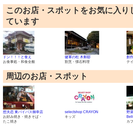
このお店・スポットをお気に入り
ています
ドン！！！と食え
健軍の杜 木斛邸
創
お食事処・和食全般
割烹・懐石料理
テ
周辺のお店・スポット
想夫恋 東バイパス御幸店
selectshop CRAYON
野
お好み焼き・焼きそば・
キッズ
Bel
たこ焼き
カ