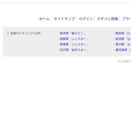
ホーム
サイトマップ
ログイン
クチコミ投稿
プラ
全国のクチコミナビ(R)
・栃木県「栃ナビ！」
・熊本県「ひ
・福島県「ふくラボ！」
・新潟県「な
・群馬県「ぐんラボ！」
・香川県「さ
・石川県「金沢ラボ！」
・鹿児島県「
(C) HitBit