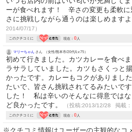
いつも店内の前はいい匂いが充満してま
ーが食べれます！ 辛さの変更も柔軟に
さに挑戦しながら通うのは楽しめます
2014/07/17）
0
このクチコミに
現在：
人
マリーちゃん
さん （女性/熊本市/20代/Lv.75）
初めて行きました。カツカレーを食べま
ラサラしていました。カツもさくっと
かったです。カレーもコクがありました
たいで、皆さん挑戦されてるみたいで
した！ 私は辛いのそんなに得意ではな
ど良かったです。
（投稿:2013/12/28 掲載：2
0
このクチコミに
現在：
人
※クチコミ情報はユーザーの主観的なコ