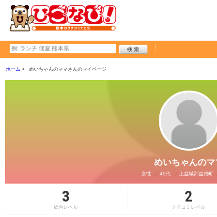
ホーム
めいちゃんのママさんのマイページ
めいちゃんのマ
女性
40代
上益城郡益城町
3
2
総合レベル
クチコミレベル