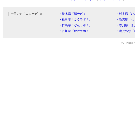
全国のクチコミナビ(R)
・栃木県「栃ナビ！」
・熊本県「ひ
・福島県「ふくラボ！」
・新潟県「な
・群馬県「ぐんラボ！」
・香川県「さ
・石川県「金沢ラボ！」
・鹿児島県「
(C) HitBit