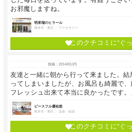
お邪魔しますね。
明來瑠のヒラール
熊本市・東区
アクセサリー
このクチコミに“ぐ
投稿：2014/01/25
友達と一緒に朝から行って来ました。結
ってしまいましたが、お風呂も綺麗で、
フレッシュ出来て本当に良かったです。
ピースフル優祐悠
熊本市・東区
温泉・銭湯
このクチコミに“ぐ