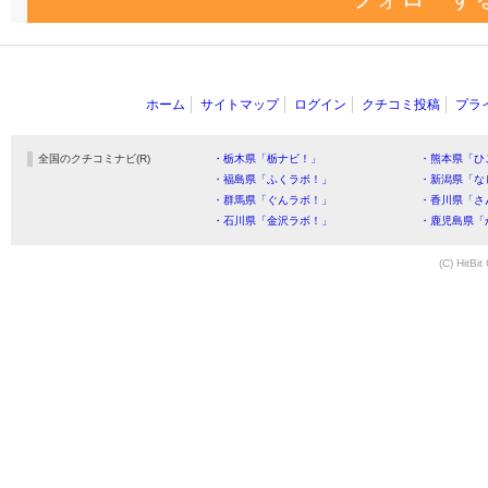
ホーム
サイトマップ
ログイン
クチコミ投稿
プラ
全国のクチコミナビ(R)
・栃木県「栃ナビ！」
・熊本県「ひ
・福島県「ふくラボ！」
・新潟県「な
・群馬県「ぐんラボ！」
・香川県「さ
・石川県「金沢ラボ！」
・鹿児島県「
(C) HitBit