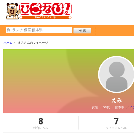
ホーム
えみさんのマイページ
えみ
女性
50代
熊本市
イ
8
7
総合レベル
クチコミレベル