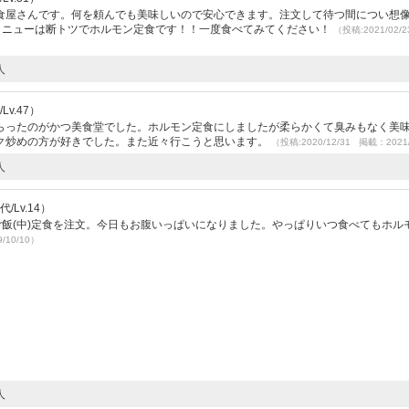
食屋さんです。何を頼んでも美味しいので安心できます。注文して待つ間につい想
食メニューは断トツでホルモン定食です！！一度食べてみてください！
（投稿:2021/02
人
v.47）
らったのがかつ美食堂でした。ホルモン定食にしましたが柔らかくて臭みもなく美
ク炒めの方が好きでした。また近々行こうと思います。
（投稿:2020/12/31 掲載：2021/
人
/Lv.14）
飯(中)定食を注文。今日もお腹いっぱいになりました。やっぱりいつ食べてもホル
/10/10）
人