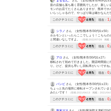
まるるん。
さん （女性/熊本市/40代/Lv.
昔の店舗も落ち着く雰囲気でしたが、新しい
モンのお店てたくさんありますが、熊本でホ
いらっしゃるので、やっぱり味は確かなんだ
1
このクチコミに
現在：
シラノ
さん （女性/熊本市/30代/Lv.50）
ホルモンといったらここでしょう！こちらの
と間違いなしですよ。
（投稿:2022/07/26 掲載：
0
このクチコミに
現在：
アロ
さん （女性/熊本市/30代/Lv.27）
移転されて初めて行きました。開店時間前に
り。けど、提供も早いし回転率がいいですね
0
このクチコミに
現在：
バンビ
さん （女性/熊本市/30代/Lv.23）
ちょっと先の場所に移転オープンされていま
みたいです！
（投稿:2021/04/13 掲載：2021/04/
0
このクチコミに
現在：
新米ママ
さん （女性/菊池郡大津町/20代/L