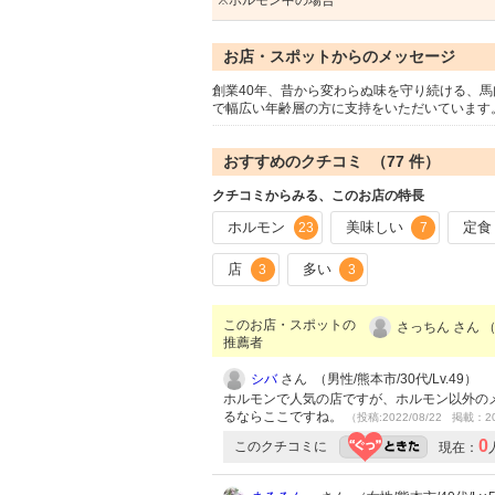
※ホルモン中の場合
お店・スポットからのメッセージ
創業40年、昔から変わらぬ味を守り続ける、
で幅広い年齢層の方に支持をいただいています
おすすめのクチコミ （
77
件）
クチコミからみる、このお店の特長
ホルモン
美味しい
定食
23
7
店
多い
3
3
このお店・スポットの
さっちん さん （
推薦者
シバ
さん （男性/熊本市/30代/Lv.49）
ホルモンで人気の店ですが、ホルモン以外の
るならここですね。
（投稿:2022/08/22 掲載：20
0
このクチコミに
現在：