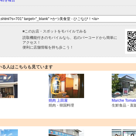
移転を報告
■
このお店・スポットをモバイルでみる
読取機能付きのモバイルなら、右のバーコードから簡単に
アクセス！
便利に店舗情報を持ち歩こう！
いる人はこちらも見ています
焼肉 上田屋
Marche Tomat
焼肉・韓国料理
生鮮食品・直