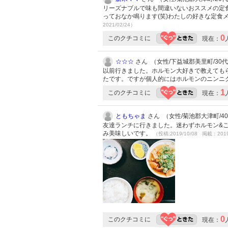
リーズナブルで味も間違いないおススメの定
っておなか鳴ります(笑)わたしの好きな定
2021/02/24）
0
このクチコミに
現在：
☆☆☆
さん （女性/下益城郡美里町/30代/L
以前行きました。ホルモン大好きで教えても
たです。ですが個人的にはホルモンのニンニ
1
このクチコミに
現在：
ともちゃま
さん （女性/菊池郡大津町/40代
友達ランチに行きました。迷わずホルモン&ご
み美味しいです。
（投稿:2019/10/08 掲載：2019
0
このクチコミに
現在：