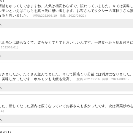
56）
店舗もゆっくりできますね。人気は相変わらずで、賑わっていました。今では美味
ルモンといえばこちらを真っ先に思い出します。お客さんでタクシーの運転手さん
なあと思いました。
（投稿:2022/08/19 掲載：2022/08/22）
人
ホルモンは癖もなくて、柔らかくてとてもおいしいんです。一度食べたら病み付き
2022/08/01）
人
行きましたが、たくさん並んでました。そして開店１０分後には満席になりました
。美味しかったです！ホルモンも肉飯も最高。
（投稿:2021/08/16 掲載：2021/08/18）
人
した。新しくなった店内は広くなっていてお客さんも多かったです。次は野菜炒め
14）
人
v.31）