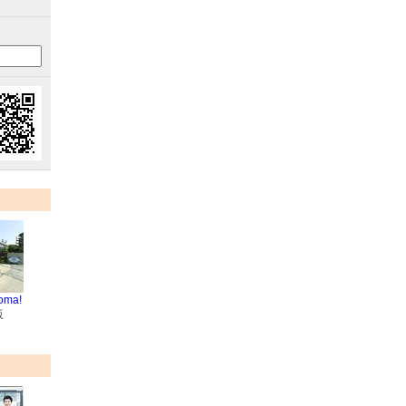
oma!
販