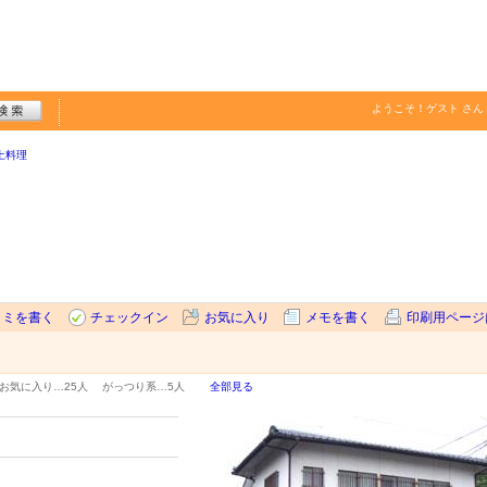
ようこそ！
ゲスト
さん
土料理
コミを書く
チェックイン
お気に入り
メモを書く
印刷用ページ
お気に入り…
25人
がっつり系…
5人
全部見る