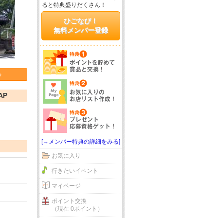
ると特典盛りだくさん！
ひごなび！
無料メンバー登録
る
AP
[→メンバー特典の詳細をみる]
お気に入り
行きたいイベント
マイページ
ポイント交換
（現在 0ポイント）