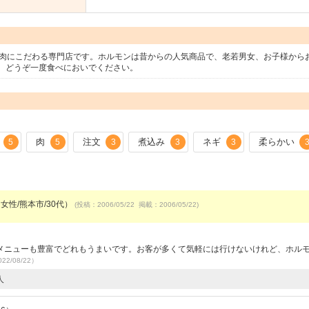
馬肉にこだわる専門店です。ホルモンは昔からの人気商品で、老若男女、お子様から
。どうぞ一度食べにおいでください。
肉
注文
煮込み
ネギ
柔らかい
5
5
3
3
3
女性/熊本市/30代）
(投稿：2006/05/22 掲載：2006/05/22)
メニューも豊富でどれもうまいです。お客が多くて気軽には行けないけれど、ホル
22/08/22）
人