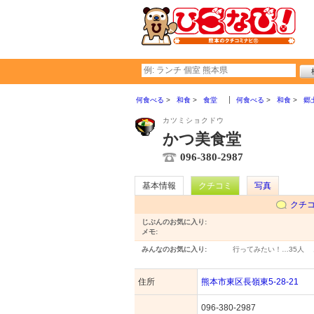
何食べる
和食
食堂
何食べる
和食
郷
カツミショクドウ
かつ美食堂
096-380-2987
基本情報
クチコミ
写真
クチ
じぶんのお気に入り:
メモ:
みんなのお気に入り:
行ってみたい！…
35人
住所
熊本市東区長嶺東5-28-21
096-380-2987