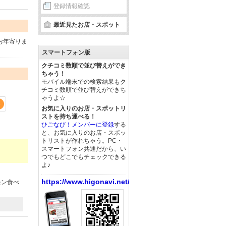
登録情報確認
最近見たお店・スポット
お年寄りま
スマートフォン版
クチコミ数順で並び替えができ
ちゃう！
モバイル端末での検索結果もク
チコミ数順で並び替えができち
ゃうよ☆
3
お気に入りのお店・スポットリ
ストを持ち運べる！
ひごなび！メンバーに登録
する
と、お気に入りのお店・スポッ
トリストが作れちゃう。PC・
スマートフォン共通だから、い
つでもどこでもチェックできる
よ♪
https://www.higonavi.net/
モン食べ