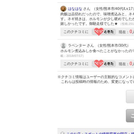
はなはな
さん （女性/熊本市/40代/Lv.17
肉飯は品切れだったので、味噌煮込みと、ネ
す。ネギ焼きは、ホルモンが少し硬めでした
嬉しかったです。御馳走様でした★
（投稿:201
0
このクチコミに
現在：
ラベンター さん （女性/熊本市/30代）
ホルモン煮込みしか食べたことがなかったの
載：2018/07/17）
0
このクチコミに
現在：
※クチコミ情報はユーザーの主観的なコメント
これらは投稿時の情報のため、変更になって