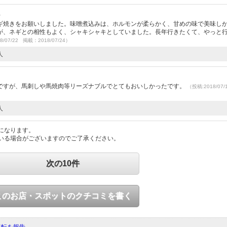
）
ギ焼きをお願いしました。味噌煮込みは、ホルモンが柔らかく、甘めの味で美味し
が、ネギとの相性もよく、シャキシャキとしていました。長年行きたくて、やっと
8/07/22 掲載：2018/07/24）
人
ですが、馬刺しや馬焼肉等リーズナブルでとてもおいしかったです。
（投稿:2018/07
人
になります。
いる場合がございますのでご了承ください。
次の10件
このお店・スポットのクチコミを書く