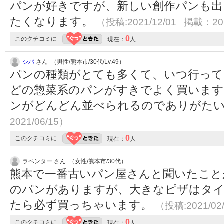
パンが好きですが、新しい創作パンも出
たくなります。
（投稿:2021/12/01 掲載：202
0
このクチコミに
現在：
人
シバ
さん （男性/熊本市/30代/Lv.49）
パンの種類がとても多くて、いつ行って
どの惣菜系のパンがすきでよく買いま
ンがどんどん並べられるのでありがた
2021/06/15）
0
このクチコミに
現在：
人
ラベンター さん （女性/熊本市/30代）
熊本で一番古いパン屋さんと聞いたこと
のパンがありますが、大きなピザはタ
たら必ず買っちゃいます。
（投稿:2021/02
0
このクチコミに
現在：
人