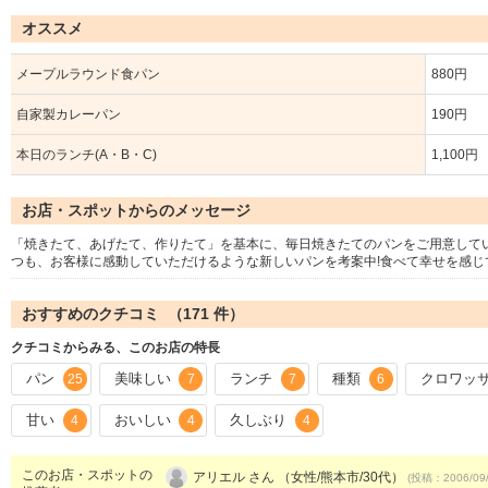
オススメ
メープルラウンド食パン
880円
自家製カレーパン
190円
本日のランチ(A・B・C)
1,100円
お店・スポットからのメッセージ
「焼きたて、あげたて、作りたて」を基本に、毎日焼きたてのパンをご用意して
つも、お客様に感動していただけるような新しいパンを考案中!食べて幸せを感じ
おすすめのクチコミ （
171
件）
クチコミからみる、このお店の特長
パン
美味しい
ランチ
種類
クロワッ
25
7
7
6
甘い
おいしい
久しぶり
4
4
4
このお店・スポットの
アリエル さん （女性/熊本市/30代）
(投稿：2006/09