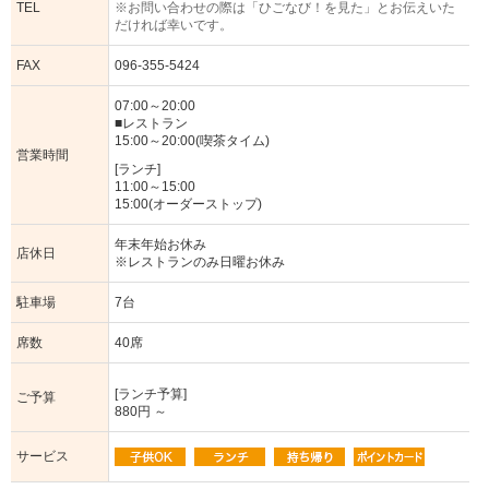
TEL
※お問い合わせの際は「ひごなび！を見た」とお伝えいた
だければ幸いです。
FAX
096-355-5424
07:00～20:00
■レストラン
15:00～20:00(喫茶タイム)
営業時間
[ランチ]
11:00～15:00
15:00(オーダーストップ)
年末年始お休み
店休日
※レストランのみ日曜お休み
駐車場
7台
席数
40席
[ランチ予算]
ご予算
880円 ～
サービス