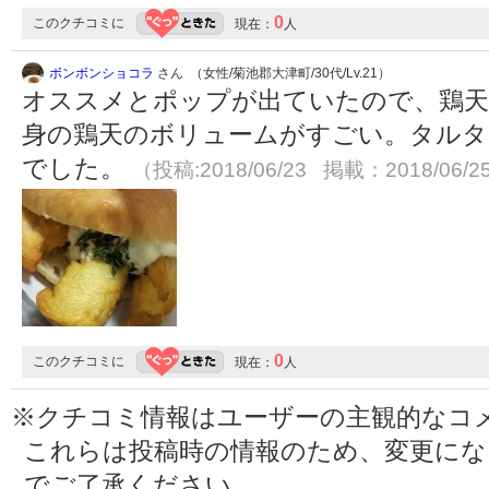
0
このクチコミに
現在：
人
ボンボンショコラ
さん （女性/菊池郡大津町/30代/Lv.21）
オススメとポップが出ていたので、鶏
身の鶏天のボリュームがすごい。タルタ
でした。
（投稿:2018/06/23 掲載：2018/06/2
0
このクチコミに
現在：
人
※クチコミ情報はユーザーの主観的なコ
これらは投稿時の情報のため、変更に
でご了承ください。