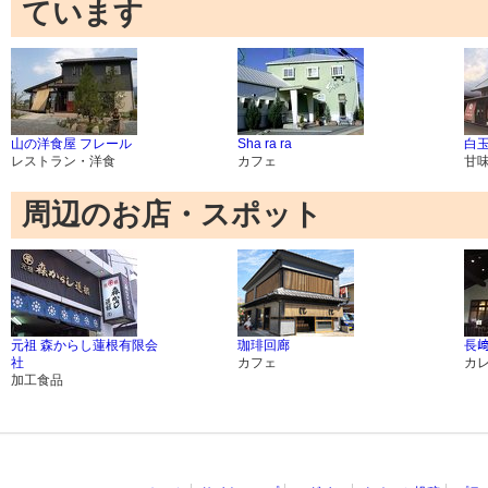
ています
山の洋食屋 フレール
Sha ra ra
白
レストラン・洋食
カフェ
甘
周辺のお店・スポット
元祖 森からし蓮根有限会
珈琲回廊
長
社
カフェ
カ
加工食品