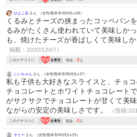
ひよこ豆
さん （女性/熊本市/30代/Lv.56）
くるみとチーズの挟まったコッペパン
るみがたくさん使われていて美味しかっ
も、焼けたチーズが香ばしくて美味し
掲載：2020/12/07）
0
このクチコミに
現在：
人
しいちゃん
さん （女性/熊本市/50代/Lv.37）
私も子供も大好きなスライスと、チョコ
チョコレートとホワイトチョコレート
がサクサクでチョコレートが甘くて美
ながらの安定の美味しさです。
（投稿:201
0
このクチコミに
現在：
人
ヤミー
さん （女性/熊本市/40代/Lv.25）