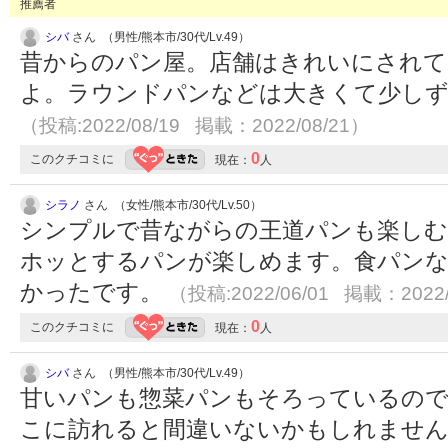
推薦者
シバ
さん （男性/熊本市/30代/Lv.49）
昔からのパン屋。店舗はきれいにされて
よ。ラウンドパンなどは大きくて少し
（投稿:2022/08/19 掲載：2022/08/21）
0
このクチコミに
現在：
人
シラノ
さん （女性/熊本市/30代/Lv.50）
シンプルで昔ながらの王道パンも楽しむ
ホッとするパンが楽しめます。食パン
かったです。
（投稿:2022/06/01 掲載：2022/
0
このクチコミに
現在：
人
シバ
さん （男性/熊本市/30代/Lv.49）
甘いパンも惣菜パンもそろっているの
こに訪れると間違いないかもしれませ