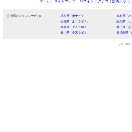
ホーム
サイトマップ
ログイン
クチコミ投稿
プラ
全国のクチコミナビ(R)
・栃木県「栃ナビ！」
・熊本県「ひ
・福島県「ふくラボ！」
・新潟県「な
・群馬県「ぐんラボ！」
・香川県「さ
・石川県「金沢ラボ！」
・鹿児島県「
(C) HitBit