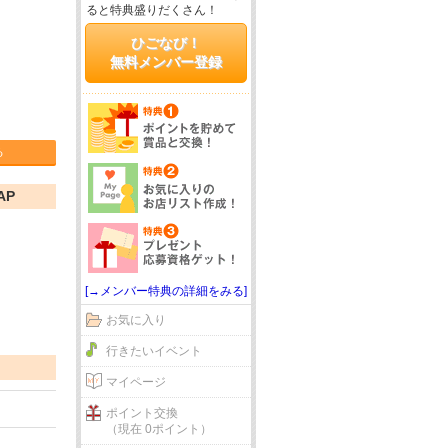
ると特典盛りだくさん！
ひごなび！
無料メンバー登録
る
AP
[→メンバー特典の詳細をみる]
お気に入り
行きたいイベント
マイページ
ポイント交換
（現在 0ポイント）