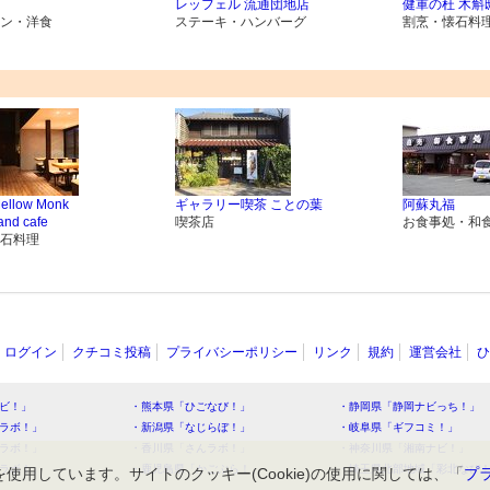
レッフェル 流通団地店
健軍の杜 木斛
ン・洋食
ステーキ・ハンバーグ
割烹・懐石料
llow Monk
ギャラリー喫茶 ことの葉
阿蘇丸福
and cafe
喫茶店
お食事処・和
石料理
ログイン
クチコミ投稿
プライバシーポリシー
リンク
規約
運営会社
ひ
ビ！」
・熊本県「ひごなび！」
・静岡県「静岡ナビっち！」
ラボ！」
・新潟県「なじらぼ！」
・岐阜県「ギフコミ！」
ラボ！」
・香川県「さんラボ！」
・神奈川県「湘南ナビ！」
ラボ！」
・鹿児島県「かごぶら！」
・埼玉県北部地域「彩北なび
を使用しています。サイトのクッキー(Cookie)の使用に関しては、「
プ