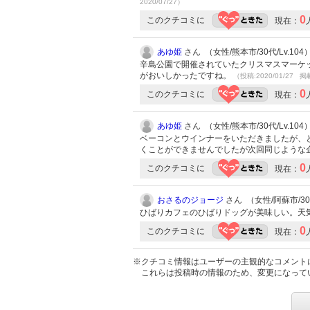
2020/07/27）
0
このクチコミに
現在：
あゆ姫
さん （女性/熊本市/30代/Lv.104
辛島公園で開催されていたクリスマスマーケ
がおいしかったですね。
（投稿:2020/01/27 掲
0
このクチコミに
現在：
あゆ姫
さん （女性/熊本市/30代/Lv.104
ベーコンとウインナーをいただきましたが、
くことができませんでしたが次回同じような
0
このクチコミに
現在：
おさるのジョージ
さん （女性/阿蘇市/30代
ひばりカフェのひばりドッグが美味しい。天
0
このクチコミに
現在：
※クチコミ情報はユーザーの主観的なコメント
これらは投稿時の情報のため、変更になって