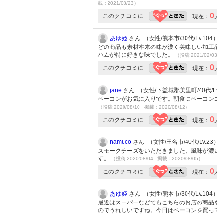
載：2021/08/23）
0
このクチコミに
現在：
あゆ姫
さん （女性/熊本市/30代/Lv.104
どの商品も素材本来の味が濃く美味しい加工
ハムが特に好きな味でした。
（投稿:2021/02/0
0
このクチコミに
現在：
jane
さん （女性/下益城郡美里町/40代/Lv
ベーコンがお気に入りです。朝食にベーコン
（投稿:2020/08/10 掲載：2020/08/12）
0
このクチコミに
現在：
hamuco
さん （女性/玉名市/40代/Lv.23
スモークチーズをいただきました。風味が濃
す。
（投稿:2020/08/04 掲載：2020/08/05）
0
このクチコミに
現在：
あゆ姫
さん （女性/熊本市/30代/Lv.104
最近はスーパーなどでもこちらのお店の商品
のでうれしいですね。今日はベーコンを買っ