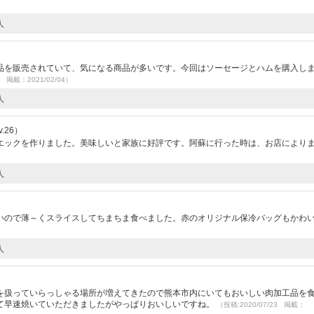
人
）
品を販売されていて、気になる商品が多いです。今回はソーセージとハムを購入し
3 掲載：2021/02/04）
人
.26）
エックを作りました。美味しいと家族に好評です。阿蘇に行った時は、お店により
人
）
いので薄～くスライスしてちまちま食べました。赤のオリジナル保冷バッグもかわ
人
）
を扱っていらっしゃる場所が増えてきたので熊本市内にいてもおいしい肉加工品を
て早速焼いていただきましたがやっぱりおいしいですね。
（投稿:2020/07/23 掲載：