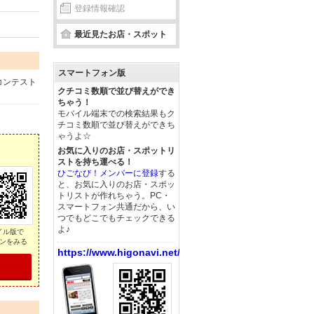
登録情報確認
最近見たお店・スポット
スマートフォン版
コンテスト
クチコミ数順で並び替えができ
ちゃう！
モバイル端末での検索結果もク
チコミ数順で並び替えができち
ゃうよ☆
お気に入りのお店・スポットリ
ストを持ち運べる！
ひごなび！メンバーに登録
する
と、お気に入りのお店・スポッ
トリストが作れちゃう。PC・
スマートフォン共通だから、い
つでもどこでもチェックできる
よ♪
イル版で
ンをみる
https://www.higonavi.net/