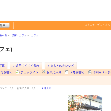
ようこそ！
ゲスト
さん
食べる
喫茶・カフェ
カフェ
フェ)
写真
ご近所てくてく散歩
くまもとの赤レシピ
コミを書く
チェックイン
お気に入り
メモを書く
印刷用ページ
ランチ…
3人
お気に入り…
2人
全部見る