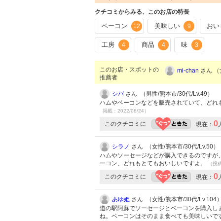
クチコミからみる、このお店の特長
ベーコン
美味しい
おい
12
9
工房
商品
味
4
4
3
このお店・スポットの
mi-chan
さん （女
推薦者
シバ
さん （男性/熊本市/30代/Lv.49）
ハムやベーコンなどを販売されていて、どれ
掲載：2022/08/24）
0
このクチコミに
現在：
シラノ
さん （女性/熊本市/30代/Lv.50）
ハムやソーセージなどが購入できるのですが
ーコン、どれもとてもおいしいですよ。
（投稿:
0
このクチコミに
現在：
あゆ姫
さん （女性/熊本市/30代/Lv.104
道の駅阿蘇でソーセージとベーコンを購入し
ね。ベーコンはそのまま食べても美味しいで