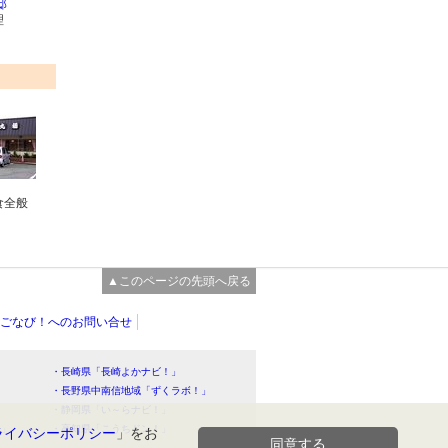
邸
理
食全般
▲このページの先頭へ戻る
ごなび！へのお問い合せ
・長崎県「長崎よかナビ！」
・長野県中南信地域「ずくラボ！」
・静岡県「い～らナビ！」
！」
・高知県「こうちドン！」
ライバシーポリシー
」をお
同意する