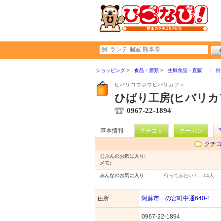
ショッピング
食品・酒類
生鮮食品・直販
何
ヒバリコウボウヒバリカフェ
ひばり工房(ヒバリカ
0967-22-1894
基本情報
クチコミ
クーポン
クチ
じぶんのお気に入り:
メモ:
みんなのお気に入り:
行ってみたい！…
14人
住所
阿蘇市一の宮町中通640-1
0967-22-1894