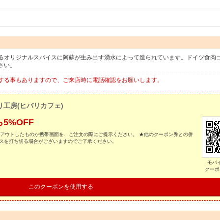
るオリジナルスパイスに阿蘇が生み出す湧水によって造られています。ドイツ食肉
さい。
する事もありますので、ご来店時に電話確認をお願いします。
り工房(ヒバリカフェ)
5%OFF
トアウトしたものか携帯画面を、ご注文の際にご提示ください。 ★他のクーポン券との併
ビスを打ち切る場合がございますのでご了承ください。
モバ
クーポ
このクーポンを使用する