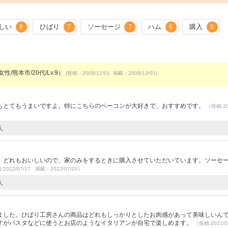
しい
ひばり
ソーセージ
ハム
購入
8
7
7
6
5
性/熊本市/20代/Lv.9）
(投稿：2009/12/01 掲載：2009/12/01)
もとてもうまいですよ。特にこちらのベーコンが大好きで、おすすめです。
（投稿:20
人
、どれもおいしいので、家のみをするときに購入させていただいています。ソーセ
2022/07/17 掲載：2022/07/20）
人
）
ました。ひばり工房さんの商品はどれもしっかりとしたお肉感があって美味しいん
すがパスタなどに使うとお店のようなイタリアンが自宅で楽しめます。
（投稿:2021/0