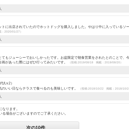
人
）
ットに出店されていたのでホットドッグを購入しました。やはり中に入っているソ
載：2020/01/27）
人
）
とてもジューシーでおいしかったです。お盆限定で朝食営業をされたとのことで、
企画があった際にはぜひ行ってみたいです。
（投稿:2019/08/18 掲載：2019/08/20）
人
/Lv.2）
気のいい日ならテラスで食べるのも美味しいです。
（投稿:2018/10/22 掲載：2018/10/
人
になります。
いる場合がございますのでご了承ください。
次の10件