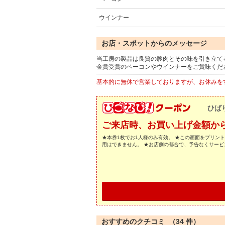
ウインナー
お店・スポットからのメッセージ
当工房の製品は良質の豚肉とその味を引き立て
金賞受賞のベーコンやウインナーをご賞味くだ
基本的に無休で営業しておりますが、お休みを
ひば
ご来店時、お買い上げ金額から
★本券1枚でお1人様のみ有効。 ★この画面をプリン
用はできません。 ★お店側の都合で、予告なくサー
おすすめのクチコミ （
34
件）