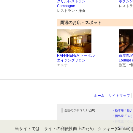
グリルレストラン
ボクシン
Campagne
レストラ
レストラン・洋食
周辺のお店・スポット
RAFFINEFEM トータル
茶屋尚/Me
エイジングサロン
Lounge 
エステ
割烹・懐
ホーム
サイトマップ
全国のクチコミナビ(R)
・栃木県「栃ナ
・福島県「ふく
・群馬県「ぐん
・石川県「金沢
当サイトでは、サイトの利便性向上のため、クッキー(Cookie)