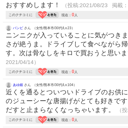
おすすめします！
（投稿:2021/08/23 掲載：2
0
このクチコミに
現在：
人
バンビ
さん （女性/熊本市/30代/Lv.23）
ニンニクが入っていることに気がつき
さが絶うま。ドライブして食べながら
す。次は骨なしをキロで買おうと思い
2021/04/14）
0
このクチコミに
現在：
人
あゆ姫
さん （女性/熊本市/30代/Lv.104）
近くを通るとついついドライブのお供
のジューシーな唐揚げがとても好きです
だすと止まらなくなっちゃいます。
（投稿
0
このクチコミに
現在：
人