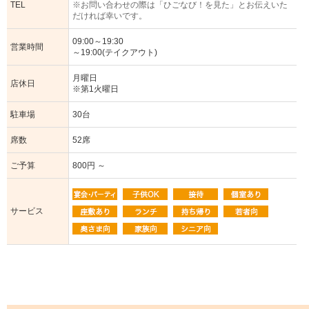
TEL
※お問い合わせの際は「ひごなび！を見た」とお伝えいた
だければ幸いです。
09:00～19:30
営業時間
～19:00(テイクアウト)
月曜日
店休日
※第1火曜日
駐車場
30台
席数
52席
ご予算
800円 ～
サービス