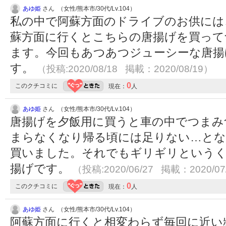
あゆ姫
さん （女性/熊本市/30代/Lv.104）
私の中で阿蘇方面のドライブのお供には
蘇方面に行くとこちらの唐揚げを買って
ます。今回もあつあつジューシーな唐揚
す。
（投稿:2020/08/18 掲載：2020/08/19）
0
このクチコミに
現在：
人
あゆ姫
さん （女性/熊本市/30代/Lv.104）
唐揚げを夕飯用に買うと車の中でつまみ
まらなくなり帰る頃には足りない…と
買いました。それでもギリギリという
揚げです。
（投稿:2020/06/27 掲載：2020/07
0
このクチコミに
現在：
人
あゆ姫
さん （女性/熊本市/30代/Lv.104）
阿蘇方面に行くと相変わらず毎回に近い