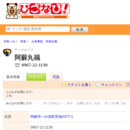
何食べる
和食
お食事処・和食全般
アソマルフク
阿蘇丸福
0967-22-1130
基本情報
クチコミ
写真
クチコミを書く
チェックイン
じぶんのお気に入り:
メモ:
みんなのお気に入り:
行ってみたい！…
31人
お気に入り…
11人
がっつり系…
4人
住所
阿蘇市一の宮町宮地4377-1
0967-22-1130