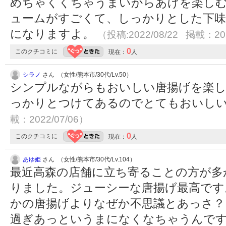
めちゃくくちゃうまいからあげを楽し
ュームがすごくて、しっかりとした下味
になりますよ。
（投稿:2022/08/22 掲載：202
0
このクチコミに
現在：
人
シラノ
さん （女性/熊本市/30代/Lv.50）
シンプルながらもおいしい唐揚げを楽
っかりとつけてあるのでとてもおいし
載：2022/07/06）
0
このクチコミに
現在：
人
あゆ姫
さん （女性/熊本市/30代/Lv.104）
最近高森の店舗に立ち寄ることの方が多
りました。ジューシーな唐揚げ最高です
かの唐揚げよりなぜか不思議とあっさ？
過ぎあっというまになくなちゃうんで