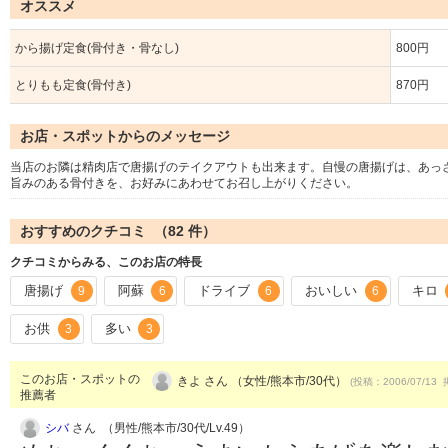
オススメ
から揚げ定食(骨付き・骨なし)
800円
とりもも定食(骨付き)
870円
お店・スポットからのメッセージ
当店のお隣は精肉店で唐揚げのテイクアウトも出来ます。自慢の唐揚げは、あっ
旨みのある骨付きを、お好みにあわせてお召し上がりください。
おすすめのクチコミ （
82
件）
クチコミからみる、このお店の特長
唐揚げ
阿蘇
ドライブ
おいしい
キロ
9
6
6
6
お供
多い
3
3
このお店・スポットの
きよ さん （女性/熊本市/30代）
(投稿：2006/07/13 
推薦者
シバ
さん （男性/熊本市/30代/Lv.49）