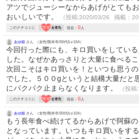
アツでジューシーなからあげがとても
おいしいです。
（投稿:2020/03/26 掲載：202
0
このクチコミに
現在：
人
あゆ姫
さん （女性/熊本市/30代/Lv.104）
今回行った際にも、キロ買いをしている
した。なぜかあっさりと大量に食べる
次回こそはキロ買いを！といつも思うの
でした。５００gというと結構大量だと
にパクパク止まらなくなります。
（投稿:2
0
このクチコミに
現在：
人
あゆ姫
さん （女性/熊本市/30代/Lv.104）
もう長年食べ続けてるからあげで阿蘇の
となっています。いつもキロ買いをす