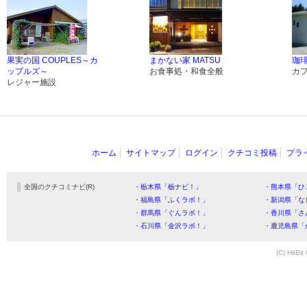
果実の国 COUPLES～カ
まかない家 MATSU
珈琲
ップルズ～
お食事処・和食全般
カ
レジャー施設
ホーム
サイトマップ
ログイン
クチコミ投稿
プラ
全国のクチコミナビ(R)
・栃木県「栃ナビ！」
・熊本県「ひ
・福島県「ふくラボ！」
・新潟県「な
・群馬県「ぐんラボ！」
・香川県「さ
・石川県「金沢ラボ！」
・鹿児島県「
(C) HitBit