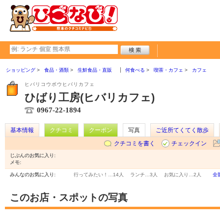
ショッピング
食品・酒類
生鮮食品・直販
何食べる
喫茶・カフェ
カフェ
ヒバリコウボウヒバリカフェ
ひばり工房(ヒバリカフェ)
0967-22-1894
基本情報
クチコミ
クーポン
写真
ご近所てくてく散歩
クチコミを書く
チェックイン
じぶんのお気に入り:
メモ:
みんなのお気に入り:
行ってみたい！…
14人
ランチ…
3人
お気に入り…
2人
全
このお店・スポットの写真