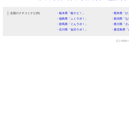
全国のクチコミナビ(R)
・栃木県「栃ナビ！」
・熊本県「ひ
・福島県「ふくラボ！」
・新潟県「な
・群馬県「ぐんラボ！」
・香川県「さ
・石川県「金沢ラボ！」
・鹿児島県「
(C) HitBit